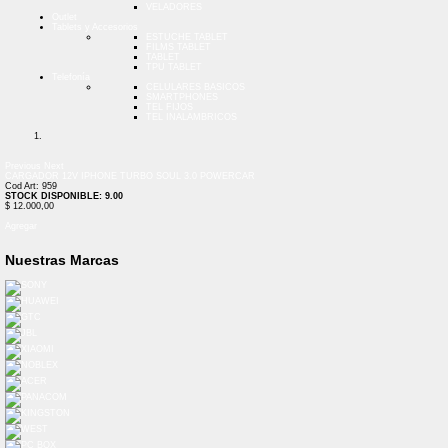
VELADORES
Outlet
Tablets y Accesorios
ESTUCHE TABLET
FILMS TABLET
TABLET
TPU TABLET
Telefonía
CELULARES BASICOS
SMARTPHONES
TEL FIJOS
TEL INALAMBRICOS
Previous
Next
CARGADOR 12V IPHONE TURBO SOUL 3.0 POWERCAR
Cod Art: 959
STOCK DISPONIBLE: 9.00
$ 12.000,00
Agregar
Nuestras Marcas