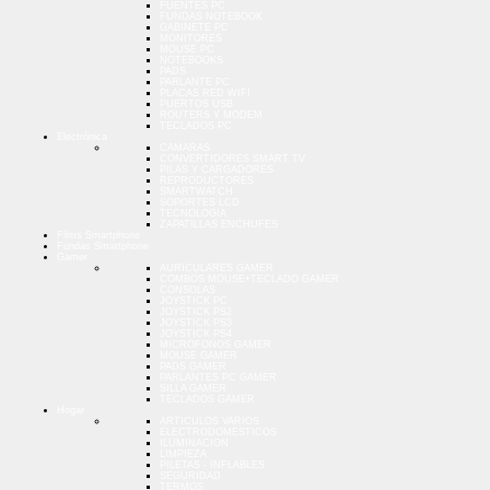
FUENTES PC
FUNDAS NOTEBOOK
GABINETE PC
MONITORES
MOUSE PC
NOTEBOOKS
PADS
PARLANTE PC
PLACAS RED WIFI
PUERTOS USB
ROUTERS Y MODEM
TECLADOS PC
Electrónica
CAMARAS
CONVERTIDORES SMART TV
PILAS Y CARGADORES
REPRODUCTORES
SMARTWATCH
SOPORTES LCD
TECNOLOGIA
ZAPATILLAS ENCHUFES
Films Smartphone
Fundas Smartphone
Gamer
AURICULARES GAMER
COMBOS MOUSE+TECLADO GAMER
CONSOLAS
JOYSTICK PC
JOYSTICK PS2
JOYSTICK PS3
JOYSTICK PS4
MICROFONOS GAMER
MOUSE GAMER
PADS GAMER
PARLANTES PC GAMER
SILLA GAMER
TECLADOS GAMER
Hogar
ARTICULOS VARIOS
ELECTRODOMESTICOS
ILUMINACION
LIMPIEZA
PILETAS - INFLABLES
SEGURIDAD
TERMOS