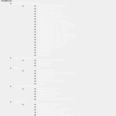
RUBROS
Accesorios Smartphone
ACCESORIOS CELULAR
ADAPTADORES OTG
AROS DE LUZ LED
CABLES USB IPHONE
CABLES USB MICRO USB
CABLES USB TYPE C
CARGADOR INALAMBRICO
CARGADORES 12V LIGHTNING
CARGADORES 12V MICRO USB
CARGADORES 12V TYPE C
CARGADORES 12V USB
CARGADORES 220V LIGHTNING
CARGADORES 220V MICRO USB
CARGADORES 220V TYPE C
CARGADORES 220V USB
CARGADORES PORTATIL
JOYSTICK CELULAR
MONOPODS
SOPORTES
TRIPODES
Almacenamiento
LECTORES MEMORIA
MEMORIAS
PENDRIVE
Audio
AURICULARES
AURICULARES INALAMBRICOS
MICROFONOS
PARLANTES
PARLANTES GRANDES
RADIO
Cables y Conectores
ADAPTADORES A/V
CABLES AUDIO
CABLES DE DATOS
CABLES VIDEO
CONVERSORES HDMI VGA RCA
Computacion
BASES NOTEBOOK
CAMARAS WEB
CARGADORES NOTEBOOK
CARTUCHOS - TONER
COMBO MOUSE + TECLADO PC