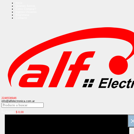
Inicio
Quienes Somos
Como Comprar?
Ingreso Usuarios
Regístrese
Contacto
2246536946
info@alfelectronica.com.ar
0
Su Pedido:
$
0,00