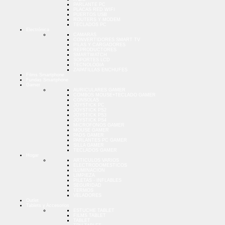
PARLANTE PC
PLACAS RED WIFI
PUERTOS USB
ROUTERS Y MODEM
TECLADOS PC
Electrónica
CAMARAS
CONVERTIDORES SMART TV
PILAS Y CARGADORES
REPRODUCTORES
SMARTWATCH
SOPORTES LCD
TECNOLOGIA
ZAPATILLAS ENCHUFES
Films Smartphone
Fundas Smartphone
Gamer
AURICULARES GAMER
COMBOS MOUSE+TECLADO GAMER
CONSOLAS
JOYSTICK PC
JOYSTICK PS2
JOYSTICK PS3
JOYSTICK PS4
MICROFONOS GAMER
MOUSE GAMER
PADS GAMER
PARLANTES PC GAMER
SILLA GAMER
TECLADOS GAMER
Hogar
ARTICULOS VARIOS
ELECTRODOMESTICOS
ILUMINACION
LIMPIEZA
PILETAS - INFLABLES
SEGURIDAD
TERMOS
VELADORES
Outlet
Tablets y Accesorios
ESTUCHE TABLET
FILMS TABLET
TABLET