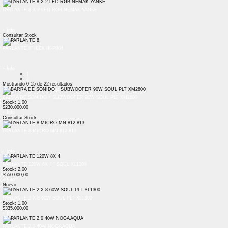
PARLANTE 8 X 2 LED RGB NEMAK YANKE
+ Info
Consultar Stock
PARLANTE 8" IBEK IK-P804
+ Info
1
2
Mostrando
0-15
de
22
resultados
BARRA DE SONIDO + SUBWOOFER 90W SOUL PLT XM2800
Stock: 1.00
$230.000,00
+ Info
Consultar Stock
PARLANTE 8 MICRO MN 812 813
+ Info
PARLANTE 120W 8X 4 " SOUL XL1200
Stock: 2.00
$550.000,00
+ Info
Nuevo
PARLANTE 2 X 8 60W SOUL PLT XL1300
Stock: 1.00
$335.000,00
+ Info
PARLANTE 2.0 40W NOGA AQUA