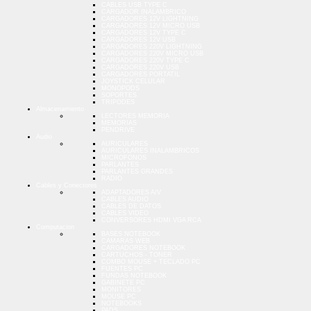
CABLES USB TYPE C
CARGADOR INALAMBRICO
CARGADORES 12V LIGHTNING
CARGADORES 12V MICRO USB
CARGADORES 12V TYPE C
CARGADORES 12V USB
CARGADORES 220V LIGHTNING
CARGADORES 220V MICRO USB
CARGADORES 220V TYPE C
CARGADORES 220V USB
CARGADORES PORTATIL
JOYSTICK CELULAR
MONOPODS
SOPORTES
TRIPODES
Almacenamiento
LECTORES MEMORIA
MEMORIAS
PENDRIVE
Audio
AURICULARES
AURICULARES INALAMBRICOS
MICROFONOS
PARLANTES
PARLANTES GRANDES
RADIO
Cables y Conectores
ADAPTADORES A/V
CABLES AUDIO
CABLES DE DATOS
CABLES VIDEO
CONVERSORES HDMI VGA RCA
Computacion
BASES NOTEBOOK
CAMARAS WEB
CARGADORES NOTEBOOK
CARTUCHOS - TONER
COMBO MOUSE + TECLADO PC
FUENTES PC
FUNDAS NOTEBOOK
GABINETE PC
MONITORES
MOUSE PC
NOTEBOOKS
PADS