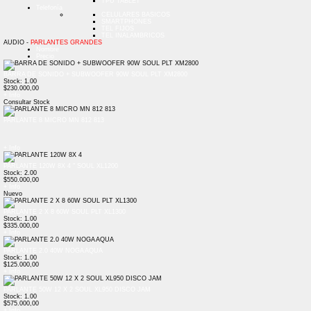
TPU TABLET
Telefonía
CELULARES BASICOS
SMARTPHONES
TEL FIJOS
TEL INALAMBRICOS
AUDIO -
PARLANTES GRANDES
Nombre
Precio
BARRA DE SONIDO + SUBWOOFER 90W SOUL PLT XM2800
Stock: 1.00
$230.000,00
+ Info
Consultar Stock
PARLANTE 8 MICRO MN 812 813
+ Info
PARLANTE 120W 8X 4 " SOUL XL1200
Stock: 2.00
$550.000,00
+ Info
Nuevo
PARLANTE 2 X 8 60W SOUL PLT XL1300
Stock: 1.00
$335.000,00
+ Info
PARLANTE 2.0 40W NOGA AQUA
Stock: 1.00
$125.000,00
+ Info
PARLANTE 50W 12 X 2 SOUL XL950 DISCO JAM
Stock: 1.00
$575.000,00
+ Info