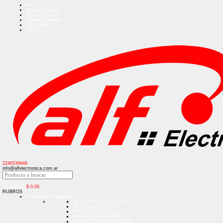
Inicio
Quienes Somos
Como Comprar?
Ingreso Usuarios
Regístrese
Contacto
2246536946
info@alfelectronica.com.ar
0
Su Pedido:
$
0,00
RUBROS
Accesorios Smartphone
ACCESORIOS CELULAR
ADAPTADORES OTG
AROS DE LUZ LED
CABLES USB IPHONE
CABLES USB MICRO USB