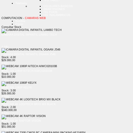
TPU TABLET
Telefonía
CELULARES BASICOS
SMARTPHONES
TEL FIJOS
TEL INALAMBRICOS
COMPUTACION -
CAMARAS WEB
Nombre
Precio
Consultar Stock
CAMARA DIGITAL INFANTIL LAMBO TECH
+ Info
CAMARA DIGITAL INFANTIL OGAAN J546
Stock: 4.00
$29.000,00
+ Info
WEBCAM 1080P AITECH AIWC020103B
Stock: 1.00
$10.000,00
+ Info
WEBCAM 1080P KELYX
Stock: 3.00
$28.000,00
+ Info
WEBCAM 4K LOGITECH BRIO MX BLACK
Stock: 2.00
$340.000,00
+ Info
WEBCAM 4K RAPTOR VISION
Stock: 1.00
$51.000,00
+ Info