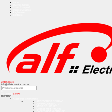
Inicio
Quienes Somos
Como Comprar?
Ingreso Usuarios
Regístrese
Contacto
2246536946
info@alfelectronica.com.ar
0
Su Pedido:
$
0,00
RUBROS
Accesorios Smartphone
ACCESORIOS CELULAR
ADAPTADORES OTG
AROS DE LUZ LED
CABLES USB IPHONE
CABLES USB MICRO USB