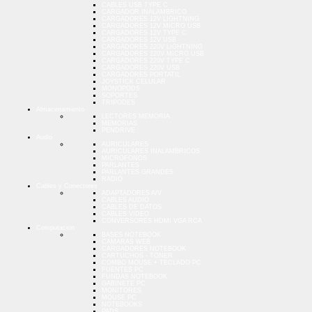
CABLES USB TYPE C
CARGADOR INALAMBRICO
CARGADORES 12V LIGHTNING
CARGADORES 12V MICRO USB
CARGADORES 12V TYPE C
CARGADORES 12V USB
CARGADORES 220V LIGHTNING
CARGADORES 220V MICRO USB
CARGADORES 220V TYPE C
CARGADORES 220V USB
CARGADORES PORTATIL
JOYSTICK CELULAR
MONOPODS
SOPORTES
TRIPODES
Almacenamiento
LECTORES MEMORIA
MEMORIAS
PENDRIVE
Audio
AURICULARES
AURICULARES INALAMBRICOS
MICROFONOS
PARLANTES
PARLANTES GRANDES
RADIO
Cables y Conectores
ADAPTADORES A/V
CABLES AUDIO
CABLES DE DATOS
CABLES VIDEO
CONVERSORES HDMI VGA RCA
Computacion
BASES NOTEBOOK
CAMARAS WEB
CARGADORES NOTEBOOK
CARTUCHOS - TONER
COMBO MOUSE + TECLADO PC
FUENTES PC
FUNDAS NOTEBOOK
GABINETE PC
MONITORES
MOUSE PC
NOTEBOOKS
PADS