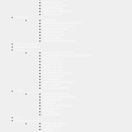
PARLANTE PC
PLACAS RED WIFI
PUERTOS USB
ROUTERS Y MODEM
TECLADOS PC
Electrónica
CAMARAS
CONVERTIDORES SMART TV
PILAS Y CARGADORES
REPRODUCTORES
SMARTWATCH
SOPORTES LCD
TECNOLOGIA
ZAPATILLAS ENCHUFES
Films Smartphone
Fundas Smartphone
Gamer
AURICULARES GAMER
COMBOS MOUSE+TECLADO GAMER
CONSOLAS
JOYSTICK PC
JOYSTICK PS2
JOYSTICK PS3
JOYSTICK PS4
MICROFONOS GAMER
MOUSE GAMER
PADS GAMER
PARLANTES PC GAMER
SILLA GAMER
TECLADOS GAMER
Hogar
ARTICULOS VARIOS
ELECTRODOMESTICOS
ILUMINACION
LIMPIEZA
PILETAS - INFLABLES
SEGURIDAD
TERMOS
VELADORES
Outlet
Tablets y Accesorios
ESTUCHE TABLET
FILMS TABLET
TABLET