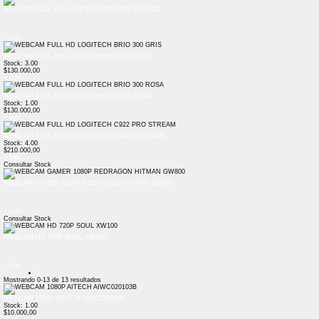
WEBCAM FULL HD LOGITECH BRIO 300 BLANCA
+ Info
WEBCAM FULL HD LOGITECH BRIO 300 GRIS
Stock: 3.00
$130.000,00
+ Info
WEBCAM FULL HD LOGITECH BRIO 300 ROSA
Stock: 1.00
$130.000,00
+ Info
WEBCAM FULL HD LOGITECH C922 PRO STREAM
Stock: 4.00
$210.000,00
+ Info
Consultar Stock
WEBCAM GAMER 1080P REDRAGON HITMAN GW800
+ Info
Consultar Stock
WEBCAM HD 720P SOUL XW100
+ Info
1
Mostrando
0-13
de
13
resultados
WEBCAM 1080P AITECH AIWC020103B
Stock: 1.00
$10.000,00