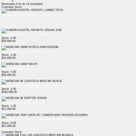
1
Mostrando
0-13
de
13
resultados
Consultar Stock
CAMARA DIGITAL INFANTIL LAMBO TECH
+ Info
CAMARA DIGITAL INFANTIL OGAAN J546
Stock: 4.00
$29.000,00
+ Info
WEBCAM 1080P AITECH AIWC020103B
Stock: 1.00
$10.000,00
+ Info
WEBCAM 1080P KELYX
Stock: 3.00
$28.000,00
+ Info
WEBCAM 4K LOGITECH BRIO MX BLACK
Stock: 2.00
$340.000,00
+ Info
WEBCAM 4K RAPTOR VISION
Stock: 1.00
$51.000,00
+ Info
WEBCAM 720P CMOS PC CAMERA MINI PACKING AF216054
Stock: 8.00
$15.000,00
+ Info
Consultar Stock