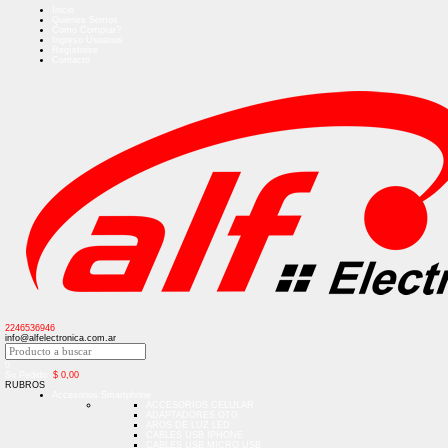
Inicio
Quienes Somos
Como Comprar?
Ingreso Usuarios
Regístrese
Contacto
2246536946
info@alfelectronica.com.ar
0
Su Pedido:
$
0,00
RUBROS
Accesorios Smartphone
ACCESORIOS CELULAR
ADAPTADORES OTG
AROS DE LUZ LED
CABLES USB IPHONE
CABLES USB MICRO USB