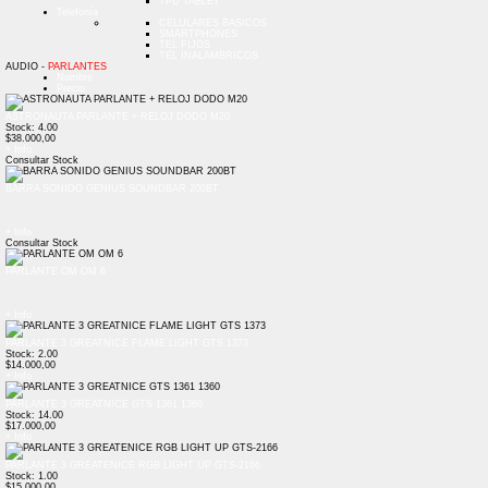
TPU TABLET
Telefonía
CELULARES BASICOS
SMARTPHONES
TEL FIJOS
TEL INALAMBRICOS
AUDIO -
PARLANTES
Nombre
Precio
ASTRONAUTA PARLANTE + RELOJ DODO M20
Stock: 4.00
$38.000,00
+ Info
Consultar Stock
BARRA SONIDO GENIUS SOUNDBAR 200BT
+ Info
Consultar Stock
PARLANTE OM OM 6
+ Info
PARLANTE 3 GREATNICE FLAME LIGHT GTS 1373
Stock: 2.00
$14.000,00
+ Info
PARLANTE 3 GREATNICE GTS 1361 1360
Stock: 14.00
$17.000,00
+ Info
PARLANTE 3 GREATENICE RGB LIGHT UP GTS-2166
Stock: 1.00
$15.000,00