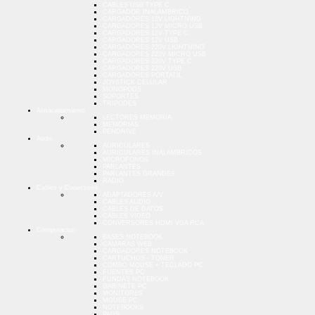
CABLES USB TYPE C
CARGADOR INALAMBRICO
CARGADORES 12V LIGHTNING
CARGADORES 12V MICRO USB
CARGADORES 12V TYPE C
CARGADORES 12V USB
CARGADORES 220V LIGHTNING
CARGADORES 220V MICRO USB
CARGADORES 220V TYPE C
CARGADORES 220V USB
CARGADORES PORTATIL
JOYSTICK CELULAR
MONOPODS
SOPORTES
TRIPODES
Almacenamiento
LECTORES MEMORIA
MEMORIAS
PENDRIVE
Audio
AURICULARES
AURICULARES INALAMBRICOS
MICROFONOS
PARLANTES
PARLANTES GRANDES
RADIO
Cables y Conectores
ADAPTADORES A/V
CABLES AUDIO
CABLES DE DATOS
CABLES VIDEO
CONVERSORES HDMI VGA RCA
Computacion
BASES NOTEBOOK
CAMARAS WEB
CARGADORES NOTEBOOK
CARTUCHOS - TONER
COMBO MOUSE + TECLADO PC
FUENTES PC
FUNDAS NOTEBOOK
GABINETE PC
MONITORES
MOUSE PC
NOTEBOOKS
PADS