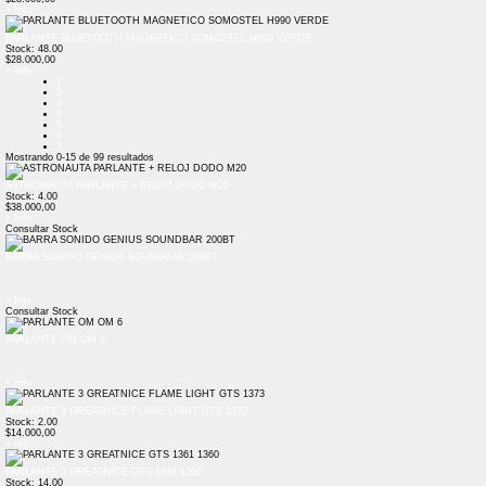
+ Info
PARLANTE BLUETOOTH MAGNETICO SOMOSTEL H990 VERDE
Stock: 48.00
$28.000,00
+ Info
1
2
3
4
5
6
7
Mostrando
0-15
de
99
resultados
ASTRONAUTA PARLANTE + RELOJ DODO M20
Stock: 4.00
$38.000,00
+ Info
Consultar Stock
BARRA SONIDO GENIUS SOUNDBAR 200BT
+ Info
Consultar Stock
PARLANTE OM OM 6
+ Info
PARLANTE 3 GREATNICE FLAME LIGHT GTS 1373
Stock: 2.00
$14.000,00
+ Info
PARLANTE 3 GREATNICE GTS 1361 1360
Stock: 14.00