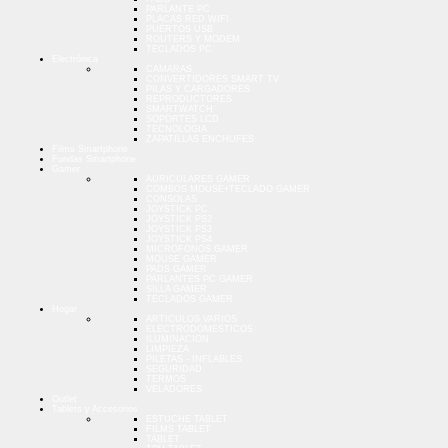
PARLANTE PC
PLACAS RED WIFI
PUERTOS USB
ROUTERS Y MODEM
TECLADOS PC
Electrónica
CAMARAS
CONVERTIDORES SMART TV
PILAS Y CARGADORES
REPRODUCTORES
SMARTWATCH
SOPORTES LCD
TECNOLOGIA
ZAPATILLAS ENCHUFES
Films Smartphone
Fundas Smartphone
Gamer
AURICULARES GAMER
COMBOS MOUSE+TECLADO GAMER
CONSOLAS
JOYSTICK PC
JOYSTICK PS2
JOYSTICK PS3
JOYSTICK PS4
MICROFONOS GAMER
MOUSE GAMER
PADS GAMER
PARLANTES PC GAMER
SILLA GAMER
TECLADOS GAMER
Hogar
ARTICULOS VARIOS
ELECTRODOMESTICOS
ILUMINACION
LIMPIEZA
PILETAS - INFLABLES
SEGURIDAD
TERMOS
VELADORES
Outlet
Tablets y Accesorios
ESTUCHE TABLET
FILMS TABLET
TABLET