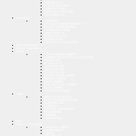
PARLANTE PC
PLACAS RED WIFI
PUERTOS USB
ROUTERS Y MODEM
TECLADOS PC
Electrónica
CAMARAS
CONVERTIDORES SMART TV
PILAS Y CARGADORES
REPRODUCTORES
SMARTWATCH
SOPORTES LCD
TECNOLOGIA
ZAPATILLAS ENCHUFES
Films Smartphone
Fundas Smartphone
Gamer
AURICULARES GAMER
COMBOS MOUSE+TECLADO GAMER
CONSOLAS
JOYSTICK PC
JOYSTICK PS2
JOYSTICK PS3
JOYSTICK PS4
MICROFONOS GAMER
MOUSE GAMER
PADS GAMER
PARLANTES PC GAMER
SILLA GAMER
TECLADOS GAMER
Hogar
ARTICULOS VARIOS
ELECTRODOMESTICOS
ILUMINACION
LIMPIEZA
PILETAS - INFLABLES
SEGURIDAD
TERMOS
VELADORES
Outlet
Tablets y Accesorios
ESTUCHE TABLET
FILMS TABLET
TABLET