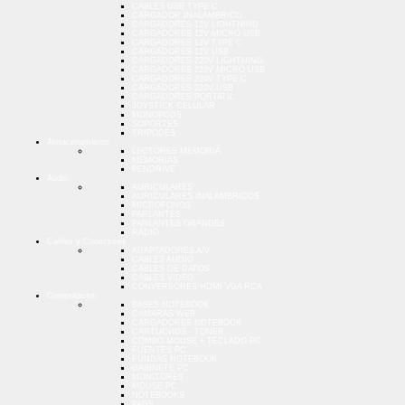
CABLES USB TYPE C
CARGADOR INALAMBRICO
CARGADORES 12V LIGHTNING
CARGADORES 12V MICRO USB
CARGADORES 12V TYPE C
CARGADORES 12V USB
CARGADORES 220V LIGHTNING
CARGADORES 220V MICRO USB
CARGADORES 220V TYPE C
CARGADORES 220V USB
CARGADORES PORTATIL
JOYSTICK CELULAR
MONOPODS
SOPORTES
TRIPODES
Almacenamiento
LECTORES MEMORIA
MEMORIAS
PENDRIVE
Audio
AURICULARES
AURICULARES INALAMBRICOS
MICROFONOS
PARLANTES
PARLANTES GRANDES
RADIO
Cables y Conectores
ADAPTADORES A/V
CABLES AUDIO
CABLES DE DATOS
CABLES VIDEO
CONVERSORES HDMI VGA RCA
Computacion
BASES NOTEBOOK
CAMARAS WEB
CARGADORES NOTEBOOK
CARTUCHOS - TONER
COMBO MOUSE + TECLADO PC
FUENTES PC
FUNDAS NOTEBOOK
GABINETE PC
MONITORES
MOUSE PC
NOTEBOOKS
PADS