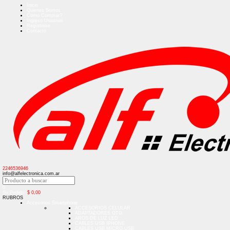
Inicio
Quienes Somos
Como Comprar?
Ingreso Usuarios
Regístrese
Contacto
2246536946
info@alfelectronica.com.ar
0
Su Pedido:
$
0,00
RUBROS
Accesorios Smartphone
ACCESORIOS CELULAR
ADAPTADORES OTG
AROS DE LUZ LED
CABLES USB IPHONE
CABLES USB MICRO USB