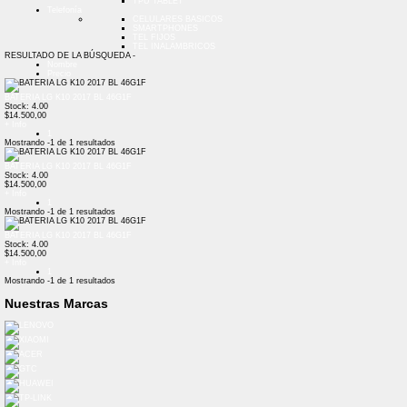
TPU TABLET
Telefonía
CELULARES BASICOS
SMARTPHONES
TEL FIJOS
TEL INALAMBRICOS
RESULTADO DE LA BÚSQUEDA -
Nombre
Precio
BATERIA LG K10 2017 BL 46G1F
Stock: 4.00
$14.500,00
+ Info
1
Mostrando
-1
de
1
resultados
BATERIA LG K10 2017 BL 46G1F
Stock: 4.00
$14.500,00
+ Info
1
Mostrando
-1
de
1
resultados
BATERIA LG K10 2017 BL 46G1F
Stock: 4.00
$14.500,00
+ Info
1
Mostrando
-1
de
1
resultados
Nuestras Marcas