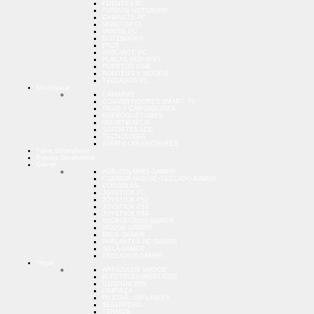
FUENTES PC
FUNDAS NOTEBOOK
GABINETE PC
MONITORES
MOUSE PC
NOTEBOOKS
PADS
PARLANTE PC
PLACAS RED WIFI
PUERTOS USB
ROUTERS Y MODEM
TECLADOS PC
Electrónica
CAMARAS
CONVERTIDORES SMART TV
PILAS Y CARGADORES
REPRODUCTORES
SMARTWATCH
SOPORTES LCD
TECNOLOGIA
ZAPATILLAS ENCHUFES
Films Smartphone
Fundas Smartphone
Gamer
AURICULARES GAMER
COMBOS MOUSE+TECLADO GAMER
CONSOLAS
JOYSTICK PC
JOYSTICK PS2
JOYSTICK PS3
JOYSTICK PS4
MICROFONOS GAMER
MOUSE GAMER
PADS GAMER
PARLANTES PC GAMER
SILLA GAMER
TECLADOS GAMER
Hogar
ARTICULOS VARIOS
ELECTRODOMESTICOS
ILUMINACION
LIMPIEZA
PILETAS - INFLABLES
SEGURIDAD
TERMOS