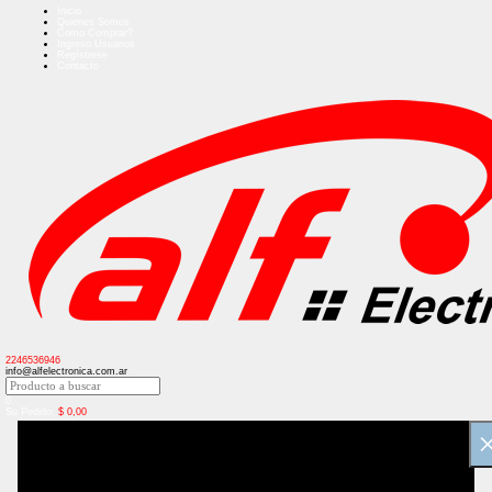
Inicio
Quienes Somos
Como Comprar?
Ingreso Usuarios
Regístrese
Contacto
2246536946
info@alfelectronica.com.ar
0
Su Pedido:
$
0,00