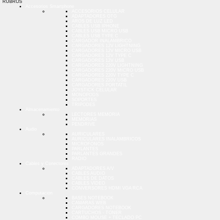
RUBROS
Accesorios Smartphone
ACCESORIOS CELULAR
ADAPTADORES OTG
AROS DE LUZ LED
CABLES USB IPHONE
CABLES USB MICRO USB
CABLES USB TYPE C
CARGADOR INALAMBRICO
CARGADORES 12V LIGHTNING
CARGADORES 12V MICRO USB
CARGADORES 12V TYPE C
CARGADORES 12V USB
CARGADORES 220V LIGHTNING
CARGADORES 220V MICRO USB
CARGADORES 220V TYPE C
CARGADORES 220V USB
CARGADORES PORTATIL
JOYSTICK CELULAR
MONOPODS
SOPORTES
TRIPODES
Almacenamiento
LECTORES MEMORIA
MEMORIAS
PENDRIVE
Audio
AURICULARES
AURICULARES INALAMBRICOS
MICROFONOS
PARLANTES
PARLANTES GRANDES
RADIO
Cables y Conectores
ADAPTADORES A/V
CABLES AUDIO
CABLES DE DATOS
CABLES VIDEO
CONVERSORES HDMI VGA RCA
Computacion
BASES NOTEBOOK
CAMARAS WEB
CARGADORES NOTEBOOK
CARTUCHOS - TONER
COMBO MOUSE + TECLADO PC