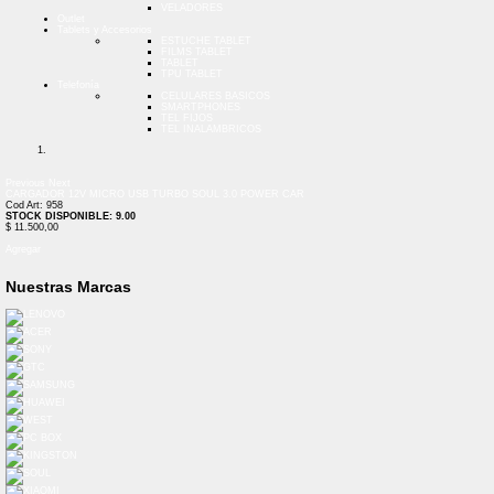
VELADORES
Outlet
Tablets y Accesorios
ESTUCHE TABLET
FILMS TABLET
TABLET
TPU TABLET
Telefonía
CELULARES BASICOS
SMARTPHONES
TEL FIJOS
TEL INALAMBRICOS
Previous
Next
CARGADOR 12V MICRO USB TURBO SOUL 3.0 POWER CAR
Cod Art: 958
STOCK DISPONIBLE: 9.00
$ 11.500,00
Agregar
Nuestras Marcas