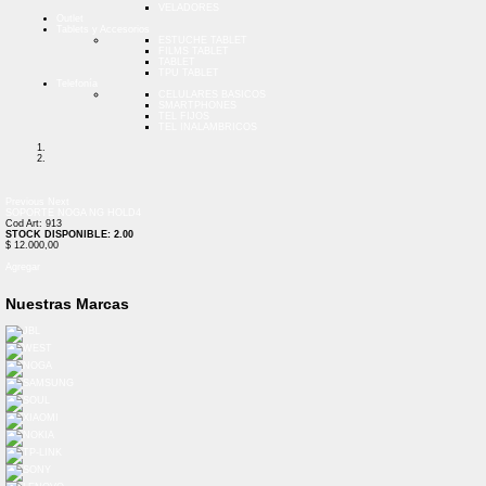
VELADORES
Outlet
Tablets y Accesorios
ESTUCHE TABLET
FILMS TABLET
TABLET
TPU TABLET
Telefonía
CELULARES BASICOS
SMARTPHONES
TEL FIJOS
TEL INALAMBRICOS
Previous
Next
SOPORTE NOGA NG HOLD4
Cod Art: 913
STOCK DISPONIBLE: 2.00
$ 12.000,00
Agregar
Nuestras Marcas