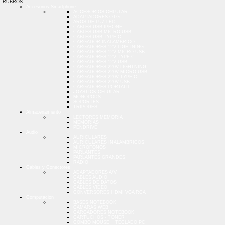
RUBROS
Accesorios Smartphone
ACCESORIOS CELULAR
ADAPTADORES OTG
AROS DE LUZ LED
CABLES USB IPHONE
CABLES USB MICRO USB
CABLES USB TYPE C
CARGADOR INALAMBRICO
CARGADORES 12V LIGHTNING
CARGADORES 12V MICRO USB
CARGADORES 12V TYPE C
CARGADORES 12V USB
CARGADORES 220V LIGHTNING
CARGADORES 220V MICRO USB
CARGADORES 220V TYPE C
CARGADORES 220V USB
CARGADORES PORTATIL
JOYSTICK CELULAR
MONOPODS
SOPORTES
TRIPODES
Almacenamiento
LECTORES MEMORIA
MEMORIAS
PENDRIVE
Audio
AURICULARES
AURICULARES INALAMBRICOS
MICROFONOS
PARLANTES
PARLANTES GRANDES
RADIO
Cables y Conectores
ADAPTADORES A/V
CABLES AUDIO
CABLES DE DATOS
CABLES VIDEO
CONVERSORES HDMI VGA RCA
Computacion
BASES NOTEBOOK
CAMARAS WEB
CARGADORES NOTEBOOK
CARTUCHOS - TONER
COMBO MOUSE + TECLADO PC