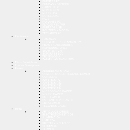
FUENTES PC
FUNDAS NOTEBOOK
GABINETE PC
MONITORES
MOUSE PC
NOTEBOOKS
PADS
PARLANTE PC
PLACAS RED WIFI
PUERTOS USB
ROUTERS Y MODEM
TECLADOS PC
Electrónica
CAMARAS
CONVERTIDORES SMART TV
PILAS Y CARGADORES
REPRODUCTORES
SMARTWATCH
SOPORTES LCD
TECNOLOGIA
ZAPATILLAS ENCHUFES
Films Smartphone
Fundas Smartphone
Gamer
AURICULARES GAMER
COMBOS MOUSE+TECLADO GAMER
CONSOLAS
JOYSTICK PC
JOYSTICK PS2
JOYSTICK PS3
JOYSTICK PS4
MICROFONOS GAMER
MOUSE GAMER
PADS GAMER
PARLANTES PC GAMER
SILLA GAMER
TECLADOS GAMER
Hogar
ARTICULOS VARIOS
ELECTRODOMESTICOS
ILUMINACION
LIMPIEZA
PILETAS - INFLABLES
SEGURIDAD
TERMOS