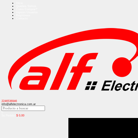
Inicio
Quienes Somos
Como Comprar?
Ingreso Usuarios
Regístrese
Contacto
2246536946
info@alfelectronica.com.ar
0
Su Pedido:
$
0,00