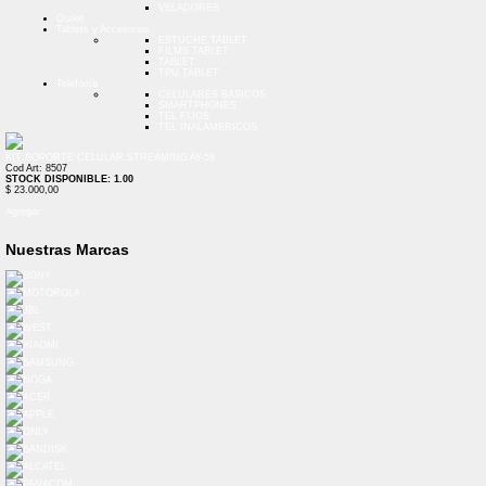
VELADORES
Outlet
Tablets y Accesorios
ESTUCHE TABLET
FILMS TABLET
TABLET
TPU TABLET
Telefonía
CELULARES BASICOS
SMARTPHONES
TEL FIJOS
TEL INALAMBRICOS
KIT SOPORTE CELULAR STREAMING AY-59
Cod Art: 8507
STOCK DISPONIBLE: 1.00
$ 23.000,00
Agregar
Nuestras Marcas