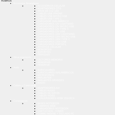
RUBROS
Accesorios Smartphone
ACCESORIOS CELULAR
ADAPTADORES OTG
AROS DE LUZ LED
CABLES USB IPHONE
CABLES USB MICRO USB
CABLES USB TYPE C
CARGADOR INALAMBRICO
CARGADORES 12V LIGHTNING
CARGADORES 12V MICRO USB
CARGADORES 12V TYPE C
CARGADORES 12V USB
CARGADORES 220V LIGHTNING
CARGADORES 220V MICRO USB
CARGADORES 220V TYPE C
CARGADORES 220V USB
CARGADORES PORTATIL
JOYSTICK CELULAR
MONOPODS
SOPORTES
TRIPODES
Almacenamiento
LECTORES MEMORIA
MEMORIAS
PENDRIVE
Audio
AURICULARES
AURICULARES INALAMBRICOS
MICROFONOS
PARLANTES
PARLANTES GRANDES
RADIO
Cables y Conectores
ADAPTADORES A/V
CABLES AUDIO
CABLES DE DATOS
CABLES VIDEO
CONVERSORES HDMI VGA RCA
Computacion
BASES NOTEBOOK
CAMARAS WEB
CARGADORES NOTEBOOK
CARTUCHOS - TONER
COMBO MOUSE + TECLADO PC