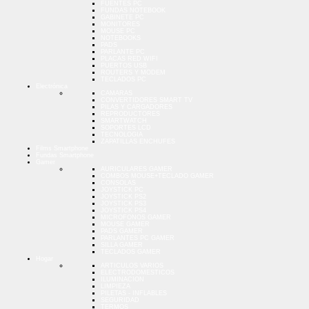
FUENTES PC
FUNDAS NOTEBOOK
GABINETE PC
MONITORES
MOUSE PC
NOTEBOOKS
PADS
PARLANTE PC
PLACAS RED WIFI
PUERTOS USB
ROUTERS Y MODEM
TECLADOS PC
Electrónica
CAMARAS
CONVERTIDORES SMART TV
PILAS Y CARGADORES
REPRODUCTORES
SMARTWATCH
SOPORTES LCD
TECNOLOGIA
ZAPATILLAS ENCHUFES
Films Smartphone
Fundas Smartphone
Gamer
AURICULARES GAMER
COMBOS MOUSE+TECLADO GAMER
CONSOLAS
JOYSTICK PC
JOYSTICK PS2
JOYSTICK PS3
JOYSTICK PS4
MICROFONOS GAMER
MOUSE GAMER
PADS GAMER
PARLANTES PC GAMER
SILLA GAMER
TECLADOS GAMER
Hogar
ARTICULOS VARIOS
ELECTRODOMESTICOS
ILUMINACION
LIMPIEZA
PILETAS - INFLABLES
SEGURIDAD
TERMOS