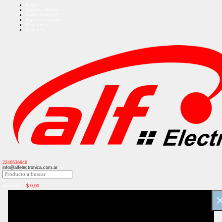
Inicio
Quienes Somos
Como Comprar?
Ingreso Usuarios
Regístrese
Contacto
2246536946
info@alfelectronica.com.ar
0
Su Pedido:
$
0,00