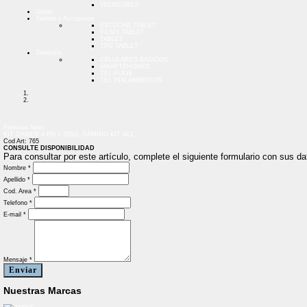
VELADORES
Outlet
Tablets y Accesorios
ESTUCHE TABLET
FILMS TABLET
TABLET
TPU TABLET
Telefonía
CELULARES BASICOS
SMARTPHONES
TEL FIJOS
TEL INALAMBRICOS
Previous
Next
KIT GAMER 4 EN 1 SOUL GAMING KIT 4E1
Cod Art: 765
CONSULTE DISPONIBILIDAD
Para consultar por este artículo, complete el siguiente formulario con sus 
Nombre *
Apellido *
Cod. Area *
Telefono *
E-mail *
Mensaje *
Enviar
Nuestras Marcas