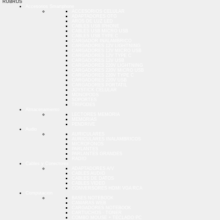
RUBROS
Accesorios Smartphone
ACCESORIOS CELULAR
ADAPTADORES OTG
AROS DE LUZ LED
CABLES USB IPHONE
CABLES USB MICRO USB
CABLES USB TYPE C
CARGADOR INALAMBRICO
CARGADORES 12V LIGHTNING
CARGADORES 12V MICRO USB
CARGADORES 12V TYPE C
CARGADORES 12V USB
CARGADORES 220V LIGHTNING
CARGADORES 220V MICRO USB
CARGADORES 220V TYPE C
CARGADORES 220V USB
CARGADORES PORTATIL
JOYSTICK CELULAR
MONOPODS
SOPORTES
TRIPODES
Almacenamiento
LECTORES MEMORIA
MEMORIAS
PENDRIVE
Audio
AURICULARES
AURICULARES INALAMBRICOS
MICROFONOS
PARLANTES
PARLANTES GRANDES
RADIO
Cables y Conectores
ADAPTADORES A/V
CABLES AUDIO
CABLES DE DATOS
CABLES VIDEO
CONVERSORES HDMI VGA RCA
Computacion
BASES NOTEBOOK
CAMARAS WEB
CARGADORES NOTEBOOK
CARTUCHOS - TONER
COMBO MOUSE + TECLADO PC