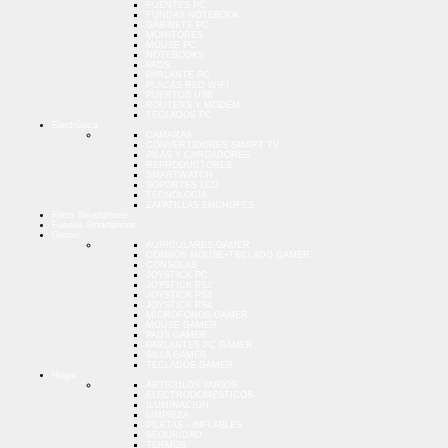
FUENTES PC
FUNDAS NOTEBOOK
GABINETE PC
MONITORES
MOUSE PC
NOTEBOOKS
PADS
PARLANTE PC
PLACAS RED WIFI
PUERTOS USB
ROUTERS Y MODEM
TECLADOS PC
Electrónica
CAMARAS
CONVERTIDORES SMART TV
PILAS Y CARGADORES
REPRODUCTORES
SMARTWATCH
SOPORTES LCD
TECNOLOGIA
ZAPATILLAS ENCHUFES
Films Smartphone
Fundas Smartphone
Gamer
AURICULARES GAMER
COMBOS MOUSE+TECLADO GAMER
CONSOLAS
JOYSTICK PC
JOYSTICK PS2
JOYSTICK PS3
JOYSTICK PS4
MICROFONOS GAMER
MOUSE GAMER
PADS GAMER
PARLANTES PC GAMER
SILLA GAMER
TECLADOS GAMER
Hogar
ARTICULOS VARIOS
ELECTRODOMESTICOS
ILUMINACION
LIMPIEZA
PILETAS - INFLABLES
SEGURIDAD
TERMOS