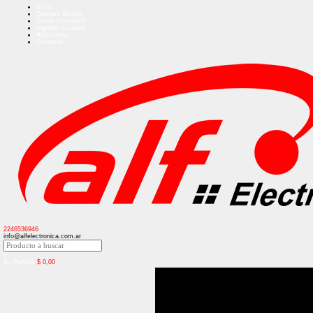
Inicio
Quienes Somos
Como Comprar?
Ingreso Usuarios
Regístrese
Contacto
2246536946
info@alfelectronica.com.ar
0
Su Pedido:
$
0,00