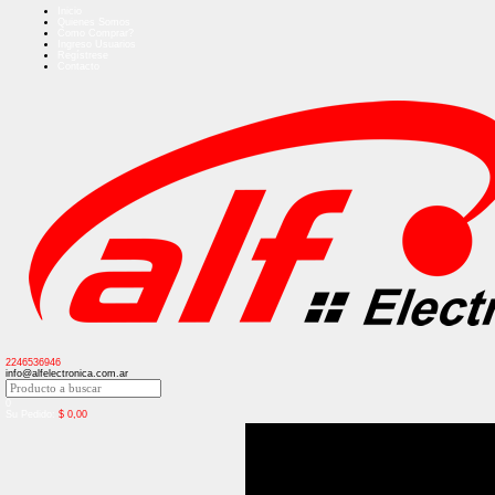
Inicio
Quienes Somos
Como Comprar?
Ingreso Usuarios
Regístrese
Contacto
2246536946
info@alfelectronica.com.ar
0
Su Pedido:
$
0,00