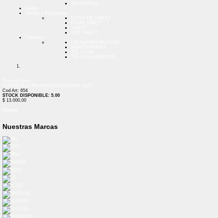
VELADORES
Outlet
Tablets y Accesorios
ESTUCHE TABLET
FILMS TABLET
TABLET
TPU TABLET
Telefonía
CELULARES BASICOS
SMARTPHONES
TEL FIJOS
TEL INALAMBRICOS
Previous
Next
CONVERTIDOR HDMI2VGA ELEMAX 3427
Cod Art: 654
STOCK DISPONIBLE: 5.00
$ 13.000,00
Agregar
Nuestras Marcas