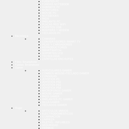
FUENTES PC
FUNDAS NOTEBOOK
GABINETE PC
MONITORES
MOUSE PC
NOTEBOOKS
PADS
PARLANTE PC
PLACAS RED WIFI
PUERTOS USB
ROUTERS Y MODEM
TECLADOS PC
Electrónica
CAMARAS
CONVERTIDORES SMART TV
PILAS Y CARGADORES
REPRODUCTORES
SMARTWATCH
SOPORTES LCD
TECNOLOGIA
ZAPATILLAS ENCHUFES
Films Smartphone
Fundas Smartphone
Gamer
AURICULARES GAMER
COMBOS MOUSE+TECLADO GAMER
CONSOLAS
JOYSTICK PC
JOYSTICK PS2
JOYSTICK PS3
JOYSTICK PS4
MICROFONOS GAMER
MOUSE GAMER
PADS GAMER
PARLANTES PC GAMER
SILLA GAMER
TECLADOS GAMER
Hogar
ARTICULOS VARIOS
ELECTRODOMESTICOS
ILUMINACION
LIMPIEZA
PILETAS - INFLABLES
SEGURIDAD
TERMOS