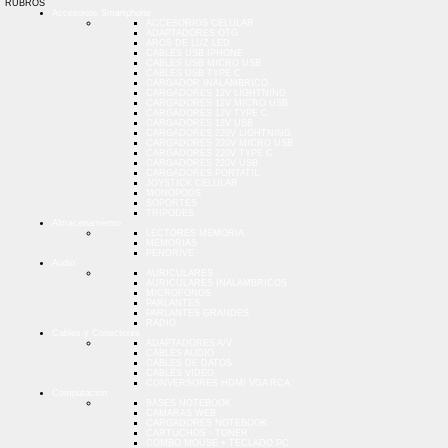
RUBROS
Accesorios Smartphone
ACCESORIOS CELULAR
ADAPTADORES OTG
AROS DE LUZ LED
CABLES USB IPHONE
CABLES USB MICRO USB
CABLES USB TYPE C
CARGADOR INALAMBRICO
CARGADORES 12V LIGHTNING
CARGADORES 12V MICRO USB
CARGADORES 12V TYPE C
CARGADORES 12V USB
CARGADORES 220V LIGHTNING
CARGADORES 220V MICRO USB
CARGADORES 220V TYPE C
CARGADORES 220V USB
CARGADORES PORTATIL
JOYSTICK CELULAR
MONOPODS
SOPORTES
TRIPODES
Almacenamiento
LECTORES MEMORIA
MEMORIAS
PENDRIVE
Audio
AURICULARES
AURICULARES INALAMBRICOS
MICROFONOS
PARLANTES
PARLANTES GRANDES
RADIO
Cables y Conectores
ADAPTADORES A/V
CABLES AUDIO
CABLES DE DATOS
CABLES VIDEO
CONVERSORES HDMI VGA RCA
Computacion
BASES NOTEBOOK
CAMARAS WEB
CARGADORES NOTEBOOK
CARTUCHOS - TONER
COMBO MOUSE + TECLADO PC