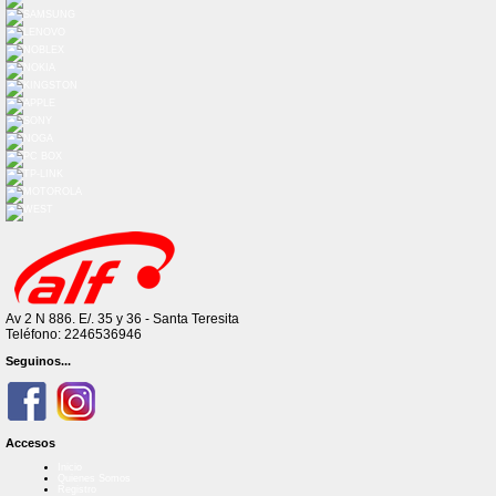
Av 2 N 886. E/. 35 y 36 - Santa Teresita
Teléfono: 2246536946
Seguinos...
Accesos
Inicio
Quienes Somos
Registro