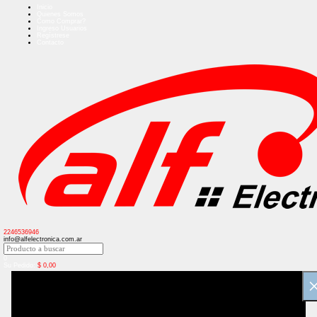
Inicio
Quienes Somos
Como Comprar?
Ingreso Usuarios
Regístrese
Contacto
2246536946
info@alfelectronica.com.ar
0
Su Pedido:
$
0,00