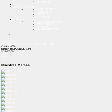
VELADORES
Outlet
Tablets y Accesorios
ESTUCHE TABLET
FILMS TABLET
TABLET
TPU TABLET
Telefonía
CELULARES BASICOS
SMARTPHONES
TEL FIJOS
TEL INALAMBRICOS
Previous
Next
PROYECTOR ASTRONAUTA GALAXY NIGHTLIGHT
Cod Art: 6538
STOCK DISPONIBLE: 1.00
$ 35.000,00
Agregar
Nuestras Marcas