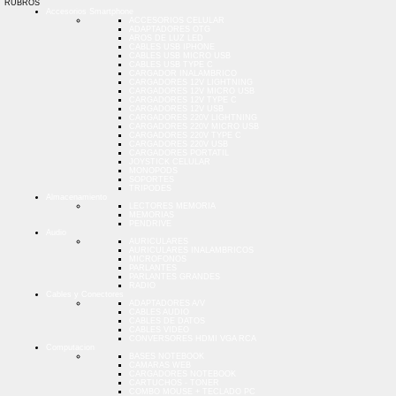
RUBROS
Accesorios Smartphone
ACCESORIOS CELULAR
ADAPTADORES OTG
AROS DE LUZ LED
CABLES USB IPHONE
CABLES USB MICRO USB
CABLES USB TYPE C
CARGADOR INALAMBRICO
CARGADORES 12V LIGHTNING
CARGADORES 12V MICRO USB
CARGADORES 12V TYPE C
CARGADORES 12V USB
CARGADORES 220V LIGHTNING
CARGADORES 220V MICRO USB
CARGADORES 220V TYPE C
CARGADORES 220V USB
CARGADORES PORTATIL
JOYSTICK CELULAR
MONOPODS
SOPORTES
TRIPODES
Almacenamiento
LECTORES MEMORIA
MEMORIAS
PENDRIVE
Audio
AURICULARES
AURICULARES INALAMBRICOS
MICROFONOS
PARLANTES
PARLANTES GRANDES
RADIO
Cables y Conectores
ADAPTADORES A/V
CABLES AUDIO
CABLES DE DATOS
CABLES VIDEO
CONVERSORES HDMI VGA RCA
Computacion
BASES NOTEBOOK
CAMARAS WEB
CARGADORES NOTEBOOK
CARTUCHOS - TONER
COMBO MOUSE + TECLADO PC