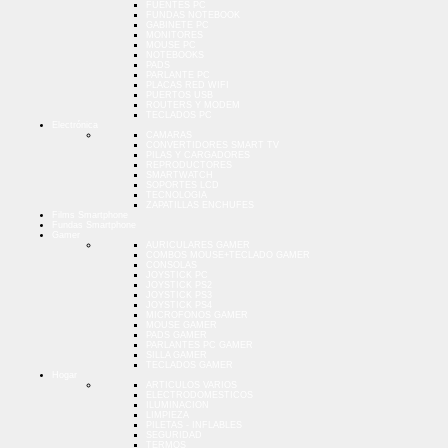
FUENTES PC
FUNDAS NOTEBOOK
GABINETE PC
MONITORES
MOUSE PC
NOTEBOOKS
PADS
PARLANTE PC
PLACAS RED WIFI
PUERTOS USB
ROUTERS Y MODEM
TECLADOS PC
Electrónica
CAMARAS
CONVERTIDORES SMART TV
PILAS Y CARGADORES
REPRODUCTORES
SMARTWATCH
SOPORTES LCD
TECNOLOGIA
ZAPATILLAS ENCHUFES
Films Smartphone
Fundas Smartphone
Gamer
AURICULARES GAMER
COMBOS MOUSE+TECLADO GAMER
CONSOLAS
JOYSTICK PC
JOYSTICK PS2
JOYSTICK PS3
JOYSTICK PS4
MICROFONOS GAMER
MOUSE GAMER
PADS GAMER
PARLANTES PC GAMER
SILLA GAMER
TECLADOS GAMER
Hogar
ARTICULOS VARIOS
ELECTRODOMESTICOS
ILUMINACION
LIMPIEZA
PILETAS - INFLABLES
SEGURIDAD
TERMOS