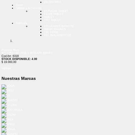
VELADORES
Outlet
Tablets y Accesorios
ESTUCHE TABLET
FILMS TABLET
TABLET
TPU TABLET
Telefonía
CELULARES BASICOS
SMARTPHONES
TEL FIJOS
TEL INALAMBRICOS
Previous
Next
KIT TIRA LED RGB 5 MTS APP SMART
Cod Art: 6318
STOCK DISPONIBLE: 4.00
$ 19.000,00
Agregar
Nuestras Marcas