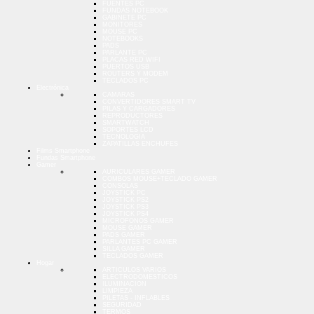
FUENTES PC
FUNDAS NOTEBOOK
GABINETE PC
MONITORES
MOUSE PC
NOTEBOOKS
PADS
PARLANTE PC
PLACAS RED WIFI
PUERTOS USB
ROUTERS Y MODEM
TECLADOS PC
Electrónica
CAMARAS
CONVERTIDORES SMART TV
PILAS Y CARGADORES
REPRODUCTORES
SMARTWATCH
SOPORTES LCD
TECNOLOGIA
ZAPATILLAS ENCHUFES
Films Smartphone
Fundas Smartphone
Gamer
AURICULARES GAMER
COMBOS MOUSE+TECLADO GAMER
CONSOLAS
JOYSTICK PC
JOYSTICK PS2
JOYSTICK PS3
JOYSTICK PS4
MICROFONOS GAMER
MOUSE GAMER
PADS GAMER
PARLANTES PC GAMER
SILLA GAMER
TECLADOS GAMER
Hogar
ARTICULOS VARIOS
ELECTRODOMESTICOS
ILUMINACION
LIMPIEZA
PILETAS - INFLABLES
SEGURIDAD
TERMOS