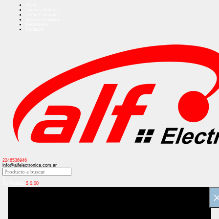
Inicio
Quienes Somos
Como Comprar?
Ingreso Usuarios
Regístrese
Contacto
2246536946
info@alfelectronica.com.ar
0
Su Pedido:
$
0,00