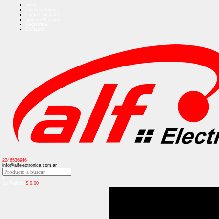
Inicio
Quienes Somos
Como Comprar?
Ingreso Usuarios
Regístrese
Contacto
2246536946
info@alfelectronica.com.ar
0
Su Pedido:
$
0,00