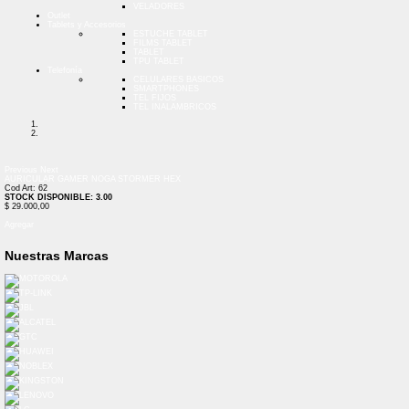
VELADORES
Outlet
Tablets y Accesorios
ESTUCHE TABLET
FILMS TABLET
TABLET
TPU TABLET
Telefonía
CELULARES BASICOS
SMARTPHONES
TEL FIJOS
TEL INALAMBRICOS
Previous
Next
AURICULAR GAMER NOGA STORMER HEX
Cod Art: 62
STOCK DISPONIBLE: 3.00
$ 29.000,00
Agregar
Nuestras Marcas