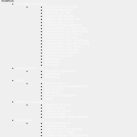
RUBROS
Accesorios Smartphone
ACCESORIOS CELULAR
ADAPTADORES OTG
AROS DE LUZ LED
CABLES USB IPHONE
CABLES USB MICRO USB
CABLES USB TYPE C
CARGADOR INALAMBRICO
CARGADORES 12V LIGHTNING
CARGADORES 12V MICRO USB
CARGADORES 12V TYPE C
CARGADORES 12V USB
CARGADORES 220V LIGHTNING
CARGADORES 220V MICRO USB
CARGADORES 220V TYPE C
CARGADORES 220V USB
CARGADORES PORTATIL
JOYSTICK CELULAR
MONOPODS
SOPORTES
TRIPODES
Almacenamiento
LECTORES MEMORIA
MEMORIAS
PENDRIVE
Audio
AURICULARES
AURICULARES INALAMBRICOS
MICROFONOS
PARLANTES
PARLANTES GRANDES
RADIO
Cables y Conectores
ADAPTADORES A/V
CABLES AUDIO
CABLES DE DATOS
CABLES VIDEO
CONVERSORES HDMI VGA RCA
Computacion
BASES NOTEBOOK
CAMARAS WEB
CARGADORES NOTEBOOK
CARTUCHOS - TONER
COMBO MOUSE + TECLADO PC