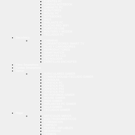
FUENTES PC
FUNDAS NOTEBOOK
GABINETE PC
MONITORES
MOUSE PC
NOTEBOOKS
PADS
PARLANTE PC
PLACAS RED WIFI
PUERTOS USB
ROUTERS Y MODEM
TECLADOS PC
Electrónica
CAMARAS
CONVERTIDORES SMART TV
PILAS Y CARGADORES
REPRODUCTORES
SMARTWATCH
SOPORTES LCD
TECNOLOGIA
ZAPATILLAS ENCHUFES
Films Smartphone
Fundas Smartphone
Gamer
AURICULARES GAMER
COMBOS MOUSE+TECLADO GAMER
CONSOLAS
JOYSTICK PC
JOYSTICK PS2
JOYSTICK PS3
JOYSTICK PS4
MICROFONOS GAMER
MOUSE GAMER
PADS GAMER
PARLANTES PC GAMER
SILLA GAMER
TECLADOS GAMER
Hogar
ARTICULOS VARIOS
ELECTRODOMESTICOS
ILUMINACION
LIMPIEZA
PILETAS - INFLABLES
SEGURIDAD
TERMOS