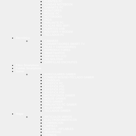
FUENTES PC
FUNDAS NOTEBOOK
GABINETE PC
MONITORES
MOUSE PC
NOTEBOOKS
PADS
PARLANTE PC
PLACAS RED WIFI
PUERTOS USB
ROUTERS Y MODEM
TECLADOS PC
Electrónica
CAMARAS
CONVERTIDORES SMART TV
PILAS Y CARGADORES
REPRODUCTORES
SMARTWATCH
SOPORTES LCD
TECNOLOGIA
ZAPATILLAS ENCHUFES
Films Smartphone
Fundas Smartphone
Gamer
AURICULARES GAMER
COMBOS MOUSE+TECLADO GAMER
CONSOLAS
JOYSTICK PC
JOYSTICK PS2
JOYSTICK PS3
JOYSTICK PS4
MICROFONOS GAMER
MOUSE GAMER
PADS GAMER
PARLANTES PC GAMER
SILLA GAMER
TECLADOS GAMER
Hogar
ARTICULOS VARIOS
ELECTRODOMESTICOS
ILUMINACION
LIMPIEZA
PILETAS - INFLABLES
SEGURIDAD
TERMOS