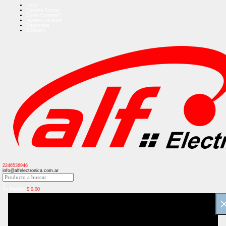
Inicio
Quienes Somos
Como Comprar?
Ingreso Usuarios
Regístrese
Contacto
2246536946
info@alfelectronica.com.ar
0
Su Pedido:
$
0,00