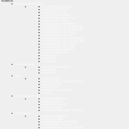
RUBROS
Accesorios Smartphone
ACCESORIOS CELULAR
ADAPTADORES OTG
AROS DE LUZ LED
CABLES USB IPHONE
CABLES USB MICRO USB
CABLES USB TYPE C
CARGADOR INALAMBRICO
CARGADORES 12V LIGHTNING
CARGADORES 12V MICRO USB
CARGADORES 12V TYPE C
CARGADORES 12V USB
CARGADORES 220V LIGHTNING
CARGADORES 220V MICRO USB
CARGADORES 220V TYPE C
CARGADORES 220V USB
CARGADORES PORTATIL
JOYSTICK CELULAR
MONOPODS
SOPORTES
TRIPODES
Almacenamiento
LECTORES MEMORIA
MEMORIAS
PENDRIVE
Audio
AURICULARES
AURICULARES INALAMBRICOS
MICROFONOS
PARLANTES
PARLANTES GRANDES
RADIO
Cables y Conectores
ADAPTADORES A/V
CABLES AUDIO
CABLES DE DATOS
CABLES VIDEO
CONVERSORES HDMI VGA RCA
Computacion
BASES NOTEBOOK
CAMARAS WEB
CARGADORES NOTEBOOK
CARTUCHOS - TONER
COMBO MOUSE + TECLADO PC