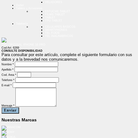
VELADORES
Outlet
Tablets y Accesorios
ESTUCHE TABLET
FILMS TABLET
TABLET
TPU TABLET
Telefonía
CELULARES BASICOS
SMARTPHONES
TEL FIJOS
TEL INALAMBRICOS
TPU ORIGINAL IPHONE 16 PRO
Cod Art: 6269
CONSULTE DISPONIBILIDAD
Para consultar por este artículo, complete el siguiente formulario con sus
datos y a la brevedad nos comunicaremos.
Nombre *
Apellido *
Cod. Area *
Telefono *
E-mail *
Mensaje *
Enviar
Nuestras Marcas