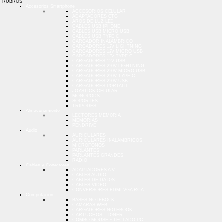
RUBROS
Accesorios Smartphone
ACCESORIOS CELULAR
ADAPTADORES OTG
AROS DE LUZ LED
CABLES USB IPHONE
CABLES USB MICRO USB
CABLES USB TYPE C
CARGADOR INALAMBRICO
CARGADORES 12V LIGHTNING
CARGADORES 12V MICRO USB
CARGADORES 12V TYPE C
CARGADORES 12V USB
CARGADORES 220V LIGHTNING
CARGADORES 220V MICRO USB
CARGADORES 220V TYPE C
CARGADORES 220V USB
CARGADORES PORTATIL
JOYSTICK CELULAR
MONOPODS
SOPORTES
TRIPODES
Almacenamiento
LECTORES MEMORIA
MEMORIAS
PENDRIVE
Audio
AURICULARES
AURICULARES INALAMBRICOS
MICROFONOS
PARLANTES
PARLANTES GRANDES
RADIO
Cables y Conectores
ADAPTADORES A/V
CABLES AUDIO
CABLES DE DATOS
CABLES VIDEO
CONVERSORES HDMI VGA RCA
Computacion
BASES NOTEBOOK
CAMARAS WEB
CARGADORES NOTEBOOK
CARTUCHOS - TONER
COMBO MOUSE + TECLADO PC