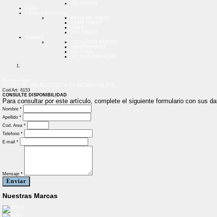
VELADORES
Outlet
Tablets y Accesorios
ESTUCHE TABLET
FILMS TABLET
TABLET
TPU TABLET
Telefonía
CELULARES BASICOS
SMARTPHONES
TEL FIJOS
TEL INALAMBRICOS
Previous
Next
RECEPTOR USB BLUETOOTH 5.0 NETMAK NM BT9
Cod Art: 6153
CONSULTE DISPONIBILIDAD
Para consultar por este artículo, complete el siguiente formulario con sus 
Nombre *
Apellido *
Cod. Area *
Telefono *
E-mail *
Mensaje *
Enviar
Nuestras Marcas