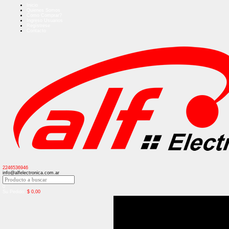
Inicio
Quienes Somos
Como Comprar?
Ingreso Usuarios
Regístrese
Contacto
2246536946
info@alfelectronica.com.ar
0
Su Pedido:
$
0,00