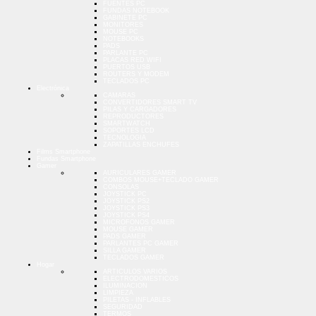
FUENTES PC
FUNDAS NOTEBOOK
GABINETE PC
MONITORES
MOUSE PC
NOTEBOOKS
PADS
PARLANTE PC
PLACAS RED WIFI
PUERTOS USB
ROUTERS Y MODEM
TECLADOS PC
Electrónica
CAMARAS
CONVERTIDORES SMART TV
PILAS Y CARGADORES
REPRODUCTORES
SMARTWATCH
SOPORTES LCD
TECNOLOGIA
ZAPATILLAS ENCHUFES
Films Smartphone
Fundas Smartphone
Gamer
AURICULARES GAMER
COMBOS MOUSE+TECLADO GAMER
CONSOLAS
JOYSTICK PC
JOYSTICK PS2
JOYSTICK PS3
JOYSTICK PS4
MICROFONOS GAMER
MOUSE GAMER
PADS GAMER
PARLANTES PC GAMER
SILLA GAMER
TECLADOS GAMER
Hogar
ARTICULOS VARIOS
ELECTRODOMESTICOS
ILUMINACION
LIMPIEZA
PILETAS - INFLABLES
SEGURIDAD
TERMOS