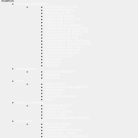
RUBROS
Accesorios Smartphone
ACCESORIOS CELULAR
ADAPTADORES OTG
AROS DE LUZ LED
CABLES USB IPHONE
CABLES USB MICRO USB
CABLES USB TYPE C
CARGADOR INALAMBRICO
CARGADORES 12V LIGHTNING
CARGADORES 12V MICRO USB
CARGADORES 12V TYPE C
CARGADORES 12V USB
CARGADORES 220V LIGHTNING
CARGADORES 220V MICRO USB
CARGADORES 220V TYPE C
CARGADORES 220V USB
CARGADORES PORTATIL
JOYSTICK CELULAR
MONOPODS
SOPORTES
TRIPODES
Almacenamiento
LECTORES MEMORIA
MEMORIAS
PENDRIVE
Audio
AURICULARES
AURICULARES INALAMBRICOS
MICROFONOS
PARLANTES
PARLANTES GRANDES
RADIO
Cables y Conectores
ADAPTADORES A/V
CABLES AUDIO
CABLES DE DATOS
CABLES VIDEO
CONVERSORES HDMI VGA RCA
Computacion
BASES NOTEBOOK
CAMARAS WEB
CARGADORES NOTEBOOK
CARTUCHOS - TONER
COMBO MOUSE + TECLADO PC