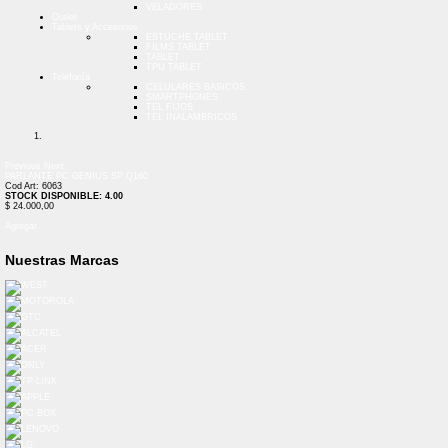
VELADORES
Outlet
Tablets y Accesorios
ESTUCHE TABLET
FILMS TABLET
TABLET
TPU TABLET
Telefonía
CELULARES BASICOS
SMARTPHONES
TEL FIJOS
TEL INALAMBRICOS
Previous
Next
PARLANTE PC GENIUS SP Q160
Cod Art: 6063
STOCK DISPONIBLE: 4.00
$ 24.000,00
Agregar
Nuestras Marcas