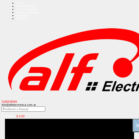
Inicio
Quienes Somos
Como Comprar?
Ingreso Usuarios
Regístrese
Contacto
2246536946
info@alfelectronica.com.ar
0
Su Pedido:
$
0,00