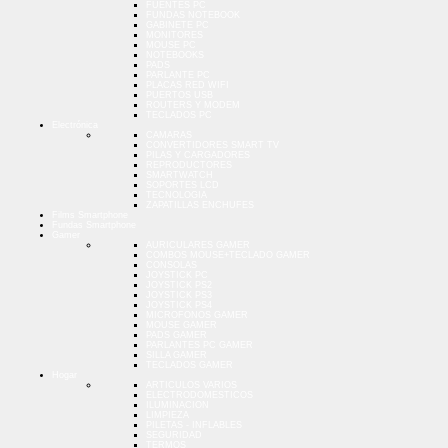
FUENTES PC
FUNDAS NOTEBOOK
GABINETE PC
MONITORES
MOUSE PC
NOTEBOOKS
PADS
PARLANTE PC
PLACAS RED WIFI
PUERTOS USB
ROUTERS Y MODEM
TECLADOS PC
Electrónica
CAMARAS
CONVERTIDORES SMART TV
PILAS Y CARGADORES
REPRODUCTORES
SMARTWATCH
SOPORTES LCD
TECNOLOGIA
ZAPATILLAS ENCHUFES
Films Smartphone
Fundas Smartphone
Gamer
AURICULARES GAMER
COMBOS MOUSE+TECLADO GAMER
CONSOLAS
JOYSTICK PC
JOYSTICK PS2
JOYSTICK PS3
JOYSTICK PS4
MICROFONOS GAMER
MOUSE GAMER
PADS GAMER
PARLANTES PC GAMER
SILLA GAMER
TECLADOS GAMER
Hogar
ARTICULOS VARIOS
ELECTRODOMESTICOS
ILUMINACION
LIMPIEZA
PILETAS - INFLABLES
SEGURIDAD
TERMOS