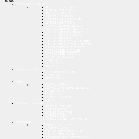
RUBROS
Accesorios Smartphone
ACCESORIOS CELULAR
ADAPTADORES OTG
AROS DE LUZ LED
CABLES USB IPHONE
CABLES USB MICRO USB
CABLES USB TYPE C
CARGADOR INALAMBRICO
CARGADORES 12V LIGHTNING
CARGADORES 12V MICRO USB
CARGADORES 12V TYPE C
CARGADORES 12V USB
CARGADORES 220V LIGHTNING
CARGADORES 220V MICRO USB
CARGADORES 220V TYPE C
CARGADORES 220V USB
CARGADORES PORTATIL
JOYSTICK CELULAR
MONOPODS
SOPORTES
TRIPODES
Almacenamiento
LECTORES MEMORIA
MEMORIAS
PENDRIVE
Audio
AURICULARES
AURICULARES INALAMBRICOS
MICROFONOS
PARLANTES
PARLANTES GRANDES
RADIO
Cables y Conectores
ADAPTADORES A/V
CABLES AUDIO
CABLES DE DATOS
CABLES VIDEO
CONVERSORES HDMI VGA RCA
Computacion
BASES NOTEBOOK
CAMARAS WEB
CARGADORES NOTEBOOK
CARTUCHOS - TONER
COMBO MOUSE + TECLADO PC