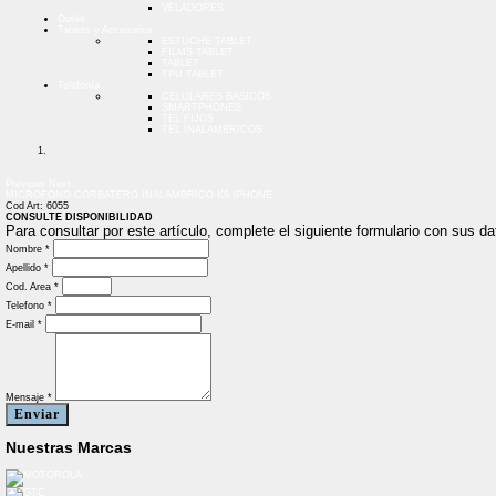
VELADORES
Outlet
Tablets y Accesorios
ESTUCHE TABLET
FILMS TABLET
TABLET
TPU TABLET
Telefonía
CELULARES BASICOS
SMARTPHONES
TEL FIJOS
TEL INALAMBRICOS
Previous
Next
MICROFONO CORBATERO INALAMBRICO K9 IPHONE
Cod Art: 6055
CONSULTE DISPONIBILIDAD
Para consultar por este artículo, complete el siguiente formulario con sus 
Nombre *
Apellido *
Cod. Area *
Telefono *
E-mail *
Mensaje *
Enviar
Nuestras Marcas