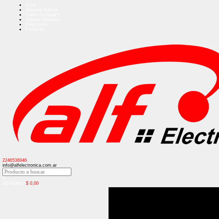
Inicio
Quienes Somos
Como Comprar?
Ingreso Usuarios
Regístrese
Contacto
2246536946
info@alfelectronica.com.ar
0
Su Pedido:
$
0,00