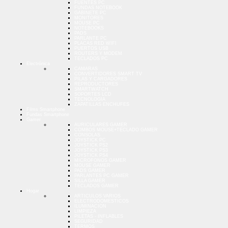
FUENTES PC
FUNDAS NOTEBOOK
GABINETE PC
MONITORES
MOUSE PC
NOTEBOOKS
PADS
PARLANTE PC
PLACAS RED WIFI
PUERTOS USB
ROUTERS Y MODEM
TECLADOS PC
Electrónica
CAMARAS
CONVERTIDORES SMART TV
PILAS Y CARGADORES
REPRODUCTORES
SMARTWATCH
SOPORTES LCD
TECNOLOGIA
ZAPATILLAS ENCHUFES
Films Smartphone
Fundas Smartphone
Gamer
AURICULARES GAMER
COMBOS MOUSE+TECLADO GAMER
CONSOLAS
JOYSTICK PC
JOYSTICK PS2
JOYSTICK PS3
JOYSTICK PS4
MICROFONOS GAMER
MOUSE GAMER
PADS GAMER
PARLANTES PC GAMER
SILLA GAMER
TECLADOS GAMER
Hogar
ARTICULOS VARIOS
ELECTRODOMESTICOS
ILUMINACION
LIMPIEZA
PILETAS - INFLABLES
SEGURIDAD
TERMOS