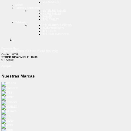
VELADORES
Outlet
Tablets y Accesorios
ESTUCHE TABLET
FILMS TABLET
TABLET
TPU TABLET
Telefonía
CELULARES BASICOS
SMARTPHONES
TEL FIJOS
TEL INALAMBRICOS
Previous
Next
CABLE USB TIPO C A TIPO C KARSEN C301
Cod Art: 6039
STOCK DISPONIBLE: 10.00
$ 8.500,00
Agregar
Nuestras Marcas