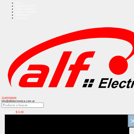
Inicio
Quienes Somos
Como Comprar?
Ingreso Usuarios
Regístrese
Contacto
2246536946
info@alfelectronica.com.ar
0
Su Pedido:
$
0,00