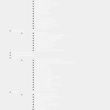
FUENTES PC
FUNDAS NOTEBOOK
GABINETE PC
MONITORES
MOUSE PC
NOTEBOOKS
PADS
PARLANTE PC
PLACAS RED WIFI
PUERTOS USB
ROUTERS Y MODEM
TECLADOS PC
Electrónica
CAMARAS
CONVERTIDORES SMART TV
PILAS Y CARGADORES
REPRODUCTORES
SMARTWATCH
SOPORTES LCD
TECNOLOGIA
ZAPATILLAS ENCHUFES
Films Smartphone
Fundas Smartphone
Gamer
AURICULARES GAMER
COMBOS MOUSE+TECLADO GAMER
CONSOLAS
JOYSTICK PC
JOYSTICK PS2
JOYSTICK PS3
JOYSTICK PS4
MICROFONOS GAMER
MOUSE GAMER
PADS GAMER
PARLANTES PC GAMER
SILLA GAMER
TECLADOS GAMER
Hogar
ARTICULOS VARIOS
ELECTRODOMESTICOS
ILUMINACION
LIMPIEZA
PILETAS - INFLABLES
SEGURIDAD
TERMOS