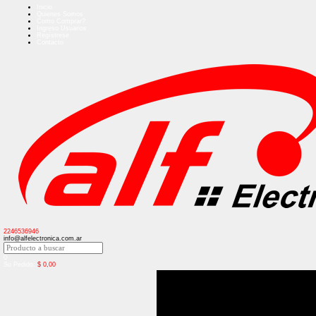
Inicio
Quienes Somos
Como Comprar?
Ingreso Usuarios
Regístrese
Contacto
2246536946
info@alfelectronica.com.ar
0
Su Pedido:
$
0,00