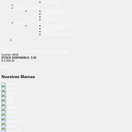
VELADORES
Outlet
Tablets y Accesorios
ESTUCHE TABLET
FILMS TABLET
TABLET
TPU TABLET
Telefonía
CELULARES BASICOS
SMARTPHONES
TEL FIJOS
TEL INALAMBRICOS
Previous
Next
CARGADOR 220V USB TIPO C 20W ORYX H4405W
Cod Art: 6016
STOCK DISPONIBLE: 5.00
$ 9.000,00
Agregar
Nuestras Marcas