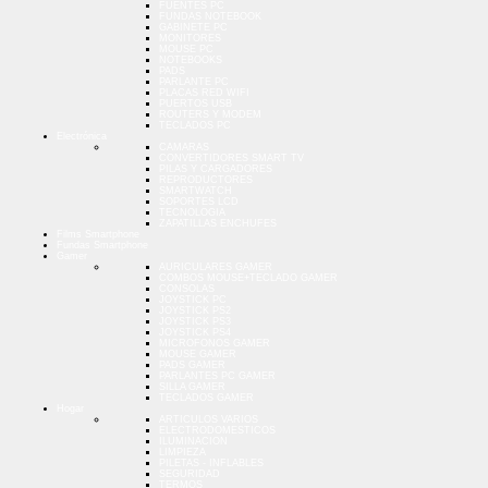
FUENTES PC
FUNDAS NOTEBOOK
GABINETE PC
MONITORES
MOUSE PC
NOTEBOOKS
PADS
PARLANTE PC
PLACAS RED WIFI
PUERTOS USB
ROUTERS Y MODEM
TECLADOS PC
Electrónica
CAMARAS
CONVERTIDORES SMART TV
PILAS Y CARGADORES
REPRODUCTORES
SMARTWATCH
SOPORTES LCD
TECNOLOGIA
ZAPATILLAS ENCHUFES
Films Smartphone
Fundas Smartphone
Gamer
AURICULARES GAMER
COMBOS MOUSE+TECLADO GAMER
CONSOLAS
JOYSTICK PC
JOYSTICK PS2
JOYSTICK PS3
JOYSTICK PS4
MICROFONOS GAMER
MOUSE GAMER
PADS GAMER
PARLANTES PC GAMER
SILLA GAMER
TECLADOS GAMER
Hogar
ARTICULOS VARIOS
ELECTRODOMESTICOS
ILUMINACION
LIMPIEZA
PILETAS - INFLABLES
SEGURIDAD
TERMOS