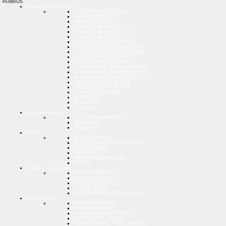
RUBROS
Accesorios Smartphone
ACCESORIOS CELULAR
ADAPTADORES OTG
AROS DE LUZ LED
CABLES USB IPHONE
CABLES USB MICRO USB
CABLES USB TYPE C
CARGADOR INALAMBRICO
CARGADORES 12V LIGHTNING
CARGADORES 12V MICRO USB
CARGADORES 12V TYPE C
CARGADORES 12V USB
CARGADORES 220V LIGHTNING
CARGADORES 220V MICRO USB
CARGADORES 220V TYPE C
CARGADORES 220V USB
CARGADORES PORTATIL
JOYSTICK CELULAR
MONOPODS
SOPORTES
TRIPODES
Almacenamiento
LECTORES MEMORIA
MEMORIAS
PENDRIVE
Audio
AURICULARES
AURICULARES INALAMBRICOS
MICROFONOS
PARLANTES
PARLANTES GRANDES
RADIO
Cables y Conectores
ADAPTADORES A/V
CABLES AUDIO
CABLES DE DATOS
CABLES VIDEO
CONVERSORES HDMI VGA RCA
Computacion
BASES NOTEBOOK
CAMARAS WEB
CARGADORES NOTEBOOK
CARTUCHOS - TONER
COMBO MOUSE + TECLADO PC