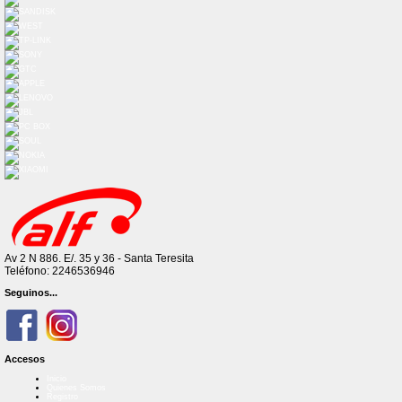
Av 2 N 886. E/. 35 y 36 - Santa Teresita
Teléfono: 2246536946
Seguinos...
Accesos
Inicio
Quienes Somos
Registro