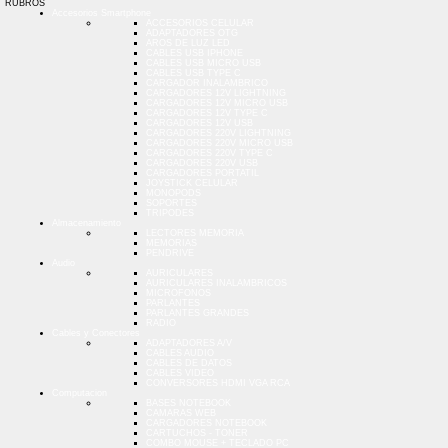
RUBROS
Accesorios Smartphone
ACCESORIOS CELULAR
ADAPTADORES OTG
AROS DE LUZ LED
CABLES USB IPHONE
CABLES USB MICRO USB
CABLES USB TYPE C
CARGADOR INALAMBRICO
CARGADORES 12V LIGHTNING
CARGADORES 12V MICRO USB
CARGADORES 12V TYPE C
CARGADORES 12V USB
CARGADORES 220V LIGHTNING
CARGADORES 220V MICRO USB
CARGADORES 220V TYPE C
CARGADORES 220V USB
CARGADORES PORTATIL
JOYSTICK CELULAR
MONOPODS
SOPORTES
TRIPODES
Almacenamiento
LECTORES MEMORIA
MEMORIAS
PENDRIVE
Audio
AURICULARES
AURICULARES INALAMBRICOS
MICROFONOS
PARLANTES
PARLANTES GRANDES
RADIO
Cables y Conectores
ADAPTADORES A/V
CABLES AUDIO
CABLES DE DATOS
CABLES VIDEO
CONVERSORES HDMI VGA RCA
Computacion
BASES NOTEBOOK
CAMARAS WEB
CARGADORES NOTEBOOK
CARTUCHOS - TONER
COMBO MOUSE + TECLADO PC