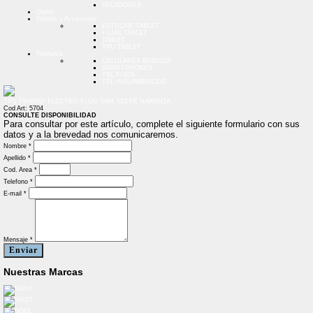
VELADORES
Outlet
Tablets y Accesorios
ESTUCHE TABLET
FILMS TABLET
TABLET
TPU TABLET
Telefonía
CELULARES BASICOS
SMARTPHONES
TEL FIJOS
TEL INALAMBRICOS
TPU TRANSP ELECTRO FLUO SAM S23 FE NARANJA
Cod Art: 5704
CONSULTE DISPONIBILIDAD
Para consultar por este artículo, complete el siguiente formulario con sus
datos y a la brevedad nos comunicaremos.
Nombre *
Apellido *
Cod. Area *
Telefono *
E-mail *
Mensaje *
Enviar
Nuestras Marcas