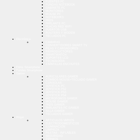
FUENTES PC
FUNDAS NOTEBOOK
GABINETE PC
MONITORES
MOUSE PC
NOTEBOOKS
PADS
PARLANTE PC
PLACAS RED WIFI
PUERTOS USB
ROUTERS Y MODEM
TECLADOS PC
Electrónica
CAMARAS
CONVERTIDORES SMART TV
PILAS Y CARGADORES
REPRODUCTORES
SMARTWATCH
SOPORTES LCD
TECNOLOGIA
ZAPATILLAS ENCHUFES
Films Smartphone
Fundas Smartphone
Gamer
AURICULARES GAMER
COMBOS MOUSE+TECLADO GAMER
CONSOLAS
JOYSTICK PC
JOYSTICK PS2
JOYSTICK PS3
JOYSTICK PS4
MICROFONOS GAMER
MOUSE GAMER
PADS GAMER
PARLANTES PC GAMER
SILLA GAMER
TECLADOS GAMER
Hogar
ARTICULOS VARIOS
ELECTRODOMESTICOS
ILUMINACION
LIMPIEZA
PILETAS - INFLABLES
SEGURIDAD
TERMOS