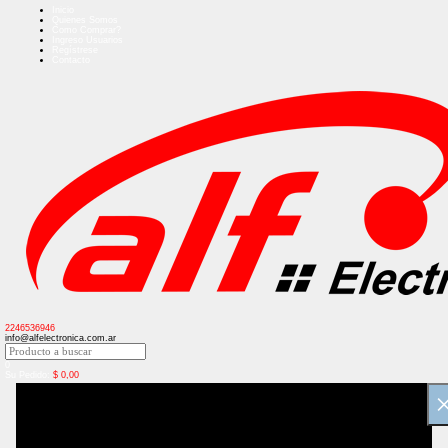
Inicio
Quienes Somos
Como Comprar?
Ingreso Usuarios
Regístrese
Contacto
2246536946
info@alfelectronica.com.ar
0
Su Pedido:
$
0,00