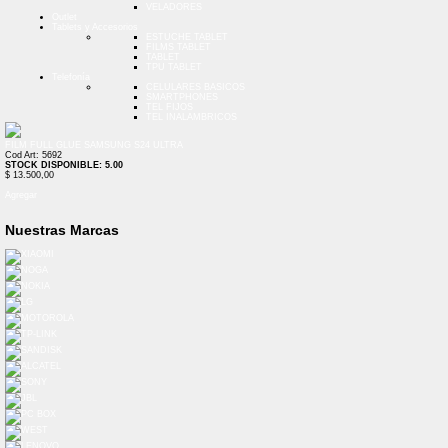
VELADORES
Outlet
Tablets y Accesorios
ESTUCHE TABLET
FILMS TABLET
TABLET
TPU TABLET
Telefonía
CELULARES BASICOS
SMARTPHONES
TEL FIJOS
TEL INALAMBRICOS
FILM FULL GLUE SAMSUNG S24 ULTRA
Cod Art: 5692
STOCK DISPONIBLE: 5.00
$ 13.500,00
Agregar
Nuestras Marcas