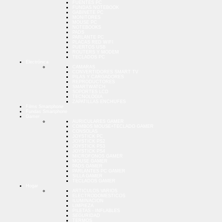
FUENTES PC
FUNDAS NOTEBOOK
GABINETE PC
MONITORES
MOUSE PC
NOTEBOOKS
PADS
PARLANTE PC
PLACAS RED WIFI
PUERTOS USB
ROUTERS Y MODEM
TECLADOS PC
Electrónica
CAMARAS
CONVERTIDORES SMART TV
PILAS Y CARGADORES
REPRODUCTORES
SMARTWATCH
SOPORTES LCD
TECNOLOGIA
ZAPATILLAS ENCHUFES
Films Smartphone
Fundas Smartphone
Gamer
AURICULARES GAMER
COMBOS MOUSE+TECLADO GAMER
CONSOLAS
JOYSTICK PC
JOYSTICK PS2
JOYSTICK PS3
JOYSTICK PS4
MICROFONOS GAMER
MOUSE GAMER
PADS GAMER
PARLANTES PC GAMER
SILLA GAMER
TECLADOS GAMER
Hogar
ARTICULOS VARIOS
ELECTRODOMESTICOS
ILUMINACION
LIMPIEZA
PILETAS - INFLABLES
SEGURIDAD
TERMOS