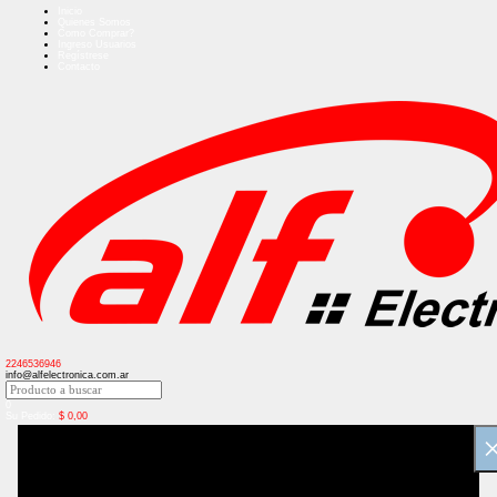
Inicio
Quienes Somos
Como Comprar?
Ingreso Usuarios
Regístrese
Contacto
2246536946
info@alfelectronica.com.ar
0
Su Pedido:
$
0,00