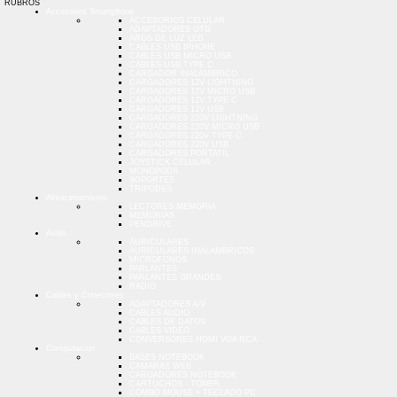
RUBROS
Accesorios Smartphone
ACCESORIOS CELULAR
ADAPTADORES OTG
AROS DE LUZ LED
CABLES USB IPHONE
CABLES USB MICRO USB
CABLES USB TYPE C
CARGADOR INALAMBRICO
CARGADORES 12V LIGHTNING
CARGADORES 12V MICRO USB
CARGADORES 12V TYPE C
CARGADORES 12V USB
CARGADORES 220V LIGHTNING
CARGADORES 220V MICRO USB
CARGADORES 220V TYPE C
CARGADORES 220V USB
CARGADORES PORTATIL
JOYSTICK CELULAR
MONOPODS
SOPORTES
TRIPODES
Almacenamiento
LECTORES MEMORIA
MEMORIAS
PENDRIVE
Audio
AURICULARES
AURICULARES INALAMBRICOS
MICROFONOS
PARLANTES
PARLANTES GRANDES
RADIO
Cables y Conectores
ADAPTADORES A/V
CABLES AUDIO
CABLES DE DATOS
CABLES VIDEO
CONVERSORES HDMI VGA RCA
Computacion
BASES NOTEBOOK
CAMARAS WEB
CARGADORES NOTEBOOK
CARTUCHOS - TONER
COMBO MOUSE + TECLADO PC