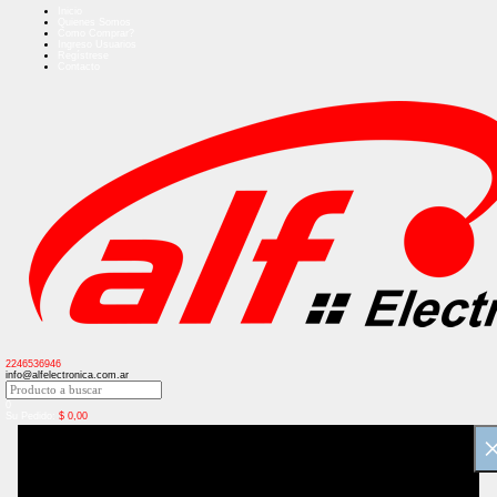
Inicio
Quienes Somos
Como Comprar?
Ingreso Usuarios
Regístrese
Contacto
2246536946
info@alfelectronica.com.ar
0
Su Pedido:
$
0,00