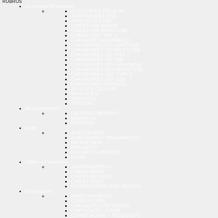
RUBROS
Accesorios Smartphone
ACCESORIOS CELULAR
ADAPTADORES OTG
AROS DE LUZ LED
CABLES USB IPHONE
CABLES USB MICRO USB
CABLES USB TYPE C
CARGADOR INALAMBRICO
CARGADORES 12V LIGHTNING
CARGADORES 12V MICRO USB
CARGADORES 12V TYPE C
CARGADORES 12V USB
CARGADORES 220V LIGHTNING
CARGADORES 220V MICRO USB
CARGADORES 220V TYPE C
CARGADORES 220V USB
CARGADORES PORTATIL
JOYSTICK CELULAR
MONOPODS
SOPORTES
TRIPODES
Almacenamiento
LECTORES MEMORIA
MEMORIAS
PENDRIVE
Audio
AURICULARES
AURICULARES INALAMBRICOS
MICROFONOS
PARLANTES
PARLANTES GRANDES
RADIO
Cables y Conectores
ADAPTADORES A/V
CABLES AUDIO
CABLES DE DATOS
CABLES VIDEO
CONVERSORES HDMI VGA RCA
Computacion
BASES NOTEBOOK
CAMARAS WEB
CARGADORES NOTEBOOK
CARTUCHOS - TONER
COMBO MOUSE + TECLADO PC