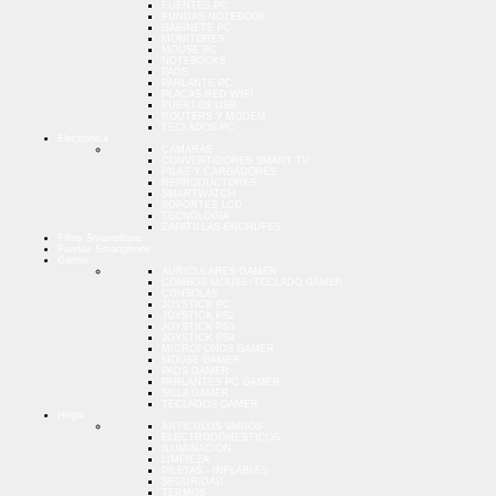
FUENTES PC
FUNDAS NOTEBOOK
GABINETE PC
MONITORES
MOUSE PC
NOTEBOOKS
PADS
PARLANTE PC
PLACAS RED WIFI
PUERTOS USB
ROUTERS Y MODEM
TECLADOS PC
Electrónica
CAMARAS
CONVERTIDORES SMART TV
PILAS Y CARGADORES
REPRODUCTORES
SMARTWATCH
SOPORTES LCD
TECNOLOGIA
ZAPATILLAS ENCHUFES
Films Smartphone
Fundas Smartphone
Gamer
AURICULARES GAMER
COMBOS MOUSE+TECLADO GAMER
CONSOLAS
JOYSTICK PC
JOYSTICK PS2
JOYSTICK PS3
JOYSTICK PS4
MICROFONOS GAMER
MOUSE GAMER
PADS GAMER
PARLANTES PC GAMER
SILLA GAMER
TECLADOS GAMER
Hogar
ARTICULOS VARIOS
ELECTRODOMESTICOS
ILUMINACION
LIMPIEZA
PILETAS - INFLABLES
SEGURIDAD
TERMOS