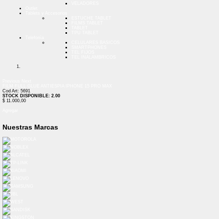
VELADORES
Outlet
Tablets y Accesorios
ESTUCHE TABLET
FILMS TABLET
TABLET
TPU TABLET
Telefonía
CELULARES BASICOS
SMARTPHONES
TEL FIJOS
TEL INALAMBRICOS
Previous
Next
FILM FULL GLUE ANTIESPIA IPHONE 15 PRO MAX
Cod Art: 5691
STOCK DISPONIBLE: 2.00
$ 11.000,00
Agregar
Nuestras Marcas