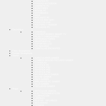
FUENTES PC
FUNDAS NOTEBOOK
GABINETE PC
MONITORES
MOUSE PC
NOTEBOOKS
PADS
PARLANTE PC
PLACAS RED WIFI
PUERTOS USB
ROUTERS Y MODEM
TECLADOS PC
Electrónica
CAMARAS
CONVERTIDORES SMART TV
PILAS Y CARGADORES
REPRODUCTORES
SMARTWATCH
SOPORTES LCD
TECNOLOGIA
ZAPATILLAS ENCHUFES
Films Smartphone
Fundas Smartphone
Gamer
AURICULARES GAMER
COMBOS MOUSE+TECLADO GAMER
CONSOLAS
JOYSTICK PC
JOYSTICK PS2
JOYSTICK PS3
JOYSTICK PS4
MICROFONOS GAMER
MOUSE GAMER
PADS GAMER
PARLANTES PC GAMER
SILLA GAMER
TECLADOS GAMER
Hogar
ARTICULOS VARIOS
ELECTRODOMESTICOS
ILUMINACION
LIMPIEZA
PILETAS - INFLABLES
SEGURIDAD
TERMOS