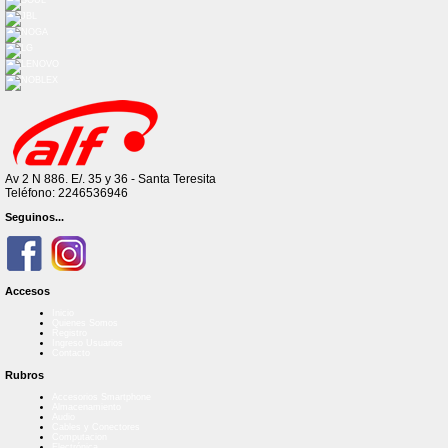
Av 2 N 886. E/. 35 y 36 - Santa Teresita
Teléfono: 2246536946
Seguinos...
Accesos
Inicio
Quienes Somos
Registro
Ingreso Usuarios
Contacto
Rubros
Accesorios Smartphone
Almacenamiento
Audio
Cables y Conectores
Computacion
Electrónica