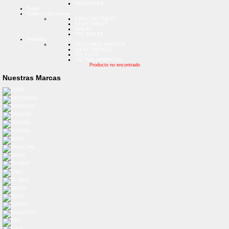
VELADORES
Outlet
Tablets y Accesorios
ESTUCHE TABLET
FILMS TABLET
TABLET
TPU TABLET
Telefonía
CELULARES BASICOS
SMARTPHONES
TEL FIJOS
TEL INALAMBRICOS
Producto no encontrado
Nuestras Marcas