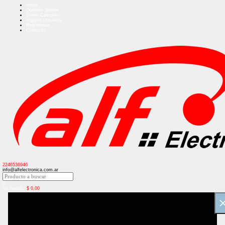
Inicio
Quienes Somos
Como Comprar?
Ingreso Usuarios
Regístrese
Contacto
2246536946
info@alfelectronica.com.ar
0
Su Pedido:
$
0,00