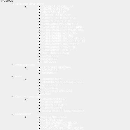
RUBROS
Accesorios Smartphone
ACCESORIOS CELULAR
ADAPTADORES OTG
AROS DE LUZ LED
CABLES USB IPHONE
CABLES USB MICRO USB
CABLES USB TYPE C
CARGADOR INALAMBRICO
CARGADORES 12V LIGHTNING
CARGADORES 12V MICRO USB
CARGADORES 12V TYPE C
CARGADORES 12V USB
CARGADORES 220V LIGHTNING
CARGADORES 220V MICRO USB
CARGADORES 220V TYPE C
CARGADORES 220V USB
CARGADORES PORTATIL
JOYSTICK CELULAR
MONOPODS
SOPORTES
TRIPODES
Almacenamiento
LECTORES MEMORIA
MEMORIAS
PENDRIVE
Audio
AURICULARES
AURICULARES INALAMBRICOS
MICROFONOS
PARLANTES
PARLANTES GRANDES
RADIO
Cables y Conectores
ADAPTADORES A/V
CABLES AUDIO
CABLES DE DATOS
CABLES VIDEO
CONVERSORES HDMI VGA RCA
Computacion
BASES NOTEBOOK
CAMARAS WEB
CARGADORES NOTEBOOK
CARTUCHOS - TONER
COMBO MOUSE + TECLADO PC