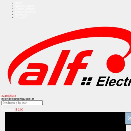
Inicio
Quienes Somos
Como Comprar?
Ingreso Usuarios
Regístrese
Contacto
2246536946
info@alfelectronica.com.ar
0
Su Pedido:
$
0,00