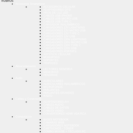
RUBROS
Accesorios Smartphone
ACCESORIOS CELULAR
ADAPTADORES OTG
AROS DE LUZ LED
CABLES USB IPHONE
CABLES USB MICRO USB
CABLES USB TYPE C
CARGADOR INALAMBRICO
CARGADORES 12V LIGHTNING
CARGADORES 12V MICRO USB
CARGADORES 12V TYPE C
CARGADORES 12V USB
CARGADORES 220V LIGHTNING
CARGADORES 220V MICRO USB
CARGADORES 220V TYPE C
CARGADORES 220V USB
CARGADORES PORTATIL
JOYSTICK CELULAR
MONOPODS
SOPORTES
TRIPODES
Almacenamiento
LECTORES MEMORIA
MEMORIAS
PENDRIVE
Audio
AURICULARES
AURICULARES INALAMBRICOS
MICROFONOS
PARLANTES
PARLANTES GRANDES
RADIO
Cables y Conectores
ADAPTADORES A/V
CABLES AUDIO
CABLES DE DATOS
CABLES VIDEO
CONVERSORES HDMI VGA RCA
Computacion
BASES NOTEBOOK
CAMARAS WEB
CARGADORES NOTEBOOK
CARTUCHOS - TONER
COMBO MOUSE + TECLADO PC