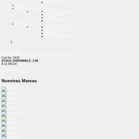
VELADORES
Outlet
Tablets y Accesorios
ESTUCHE TABLET
FILMS TABLET
TABLET
TPU TABLET
Telefonía
CELULARES BASICOS
SMARTPHONES
TEL FIJOS
TEL INALAMBRICOS
Previous
Next
CONVERTIDOR VGA A HDMI DINAX DX CONV2HD
Cod Art: 5416
STOCK DISPONIBLE: 3.00
$ 12.000,00
Agregar
Nuestras Marcas