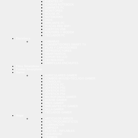
FUENTES PC
FUNDAS NOTEBOOK
GABINETE PC
MONITORES
MOUSE PC
NOTEBOOKS
PADS
PARLANTE PC
PLACAS RED WIFI
PUERTOS USB
ROUTERS Y MODEM
TECLADOS PC
Electrónica
CAMARAS
CONVERTIDORES SMART TV
PILAS Y CARGADORES
REPRODUCTORES
SMARTWATCH
SOPORTES LCD
TECNOLOGIA
ZAPATILLAS ENCHUFES
Films Smartphone
Fundas Smartphone
Gamer
AURICULARES GAMER
COMBOS MOUSE+TECLADO GAMER
CONSOLAS
JOYSTICK PC
JOYSTICK PS2
JOYSTICK PS3
JOYSTICK PS4
MICROFONOS GAMER
MOUSE GAMER
PADS GAMER
PARLANTES PC GAMER
SILLA GAMER
TECLADOS GAMER
Hogar
ARTICULOS VARIOS
ELECTRODOMESTICOS
ILUMINACION
LIMPIEZA
PILETAS - INFLABLES
SEGURIDAD
TERMOS