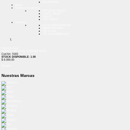
VELADORES
Outlet
Tablets y Accesorios
ESTUCHE TABLET
FILMS TABLET
TABLET
TPU TABLET
Telefonía
CELULARES BASICOS
SMARTPHONES
TEL FIJOS
TEL INALAMBRICOS
Previous
Next
AURICULAR SOUL S189/S89 ROJO
Cod Art: 5183
STOCK DISPONIBLE: 1.00
$ 6.000,00
Agregar
Nuestras Marcas