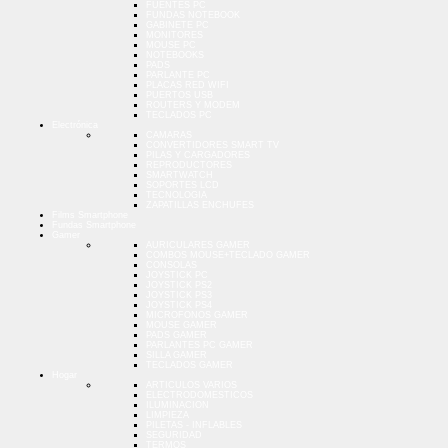
FUENTES PC
FUNDAS NOTEBOOK
GABINETE PC
MONITORES
MOUSE PC
NOTEBOOKS
PADS
PARLANTE PC
PLACAS RED WIFI
PUERTOS USB
ROUTERS Y MODEM
TECLADOS PC
Electrónica
CAMARAS
CONVERTIDORES SMART TV
PILAS Y CARGADORES
REPRODUCTORES
SMARTWATCH
SOPORTES LCD
TECNOLOGIA
ZAPATILLAS ENCHUFES
Films Smartphone
Fundas Smartphone
Gamer
AURICULARES GAMER
COMBOS MOUSE+TECLADO GAMER
CONSOLAS
JOYSTICK PC
JOYSTICK PS2
JOYSTICK PS3
JOYSTICK PS4
MICROFONOS GAMER
MOUSE GAMER
PADS GAMER
PARLANTES PC GAMER
SILLA GAMER
TECLADOS GAMER
Hogar
ARTICULOS VARIOS
ELECTRODOMESTICOS
ILUMINACION
LIMPIEZA
PILETAS - INFLABLES
SEGURIDAD
TERMOS