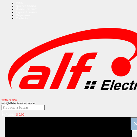
Inicio
Quienes Somos
Como Comprar?
Ingreso Usuarios
Regístrese
Contacto
2246536946
info@alfelectronica.com.ar
0
Su Pedido:
$
0,00