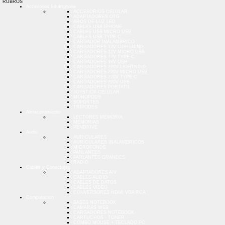
RUBROS
Accesorios Smartphone
ACCESORIOS CELULAR
ADAPTADORES OTG
AROS DE LUZ LED
CABLES USB IPHONE
CABLES USB MICRO USB
CABLES USB TYPE C
CARGADOR INALAMBRICO
CARGADORES 12V LIGHTNING
CARGADORES 12V MICRO USB
CARGADORES 12V TYPE C
CARGADORES 12V USB
CARGADORES 220V LIGHTNING
CARGADORES 220V MICRO USB
CARGADORES 220V TYPE C
CARGADORES 220V USB
CARGADORES PORTATIL
JOYSTICK CELULAR
MONOPODS
SOPORTES
TRIPODES
Almacenamiento
LECTORES MEMORIA
MEMORIAS
PENDRIVE
Audio
AURICULARES
AURICULARES INALAMBRICOS
MICROFONOS
PARLANTES
PARLANTES GRANDES
RADIO
Cables y Conectores
ADAPTADORES A/V
CABLES AUDIO
CABLES DE DATOS
CABLES VIDEO
CONVERSORES HDMI VGA RCA
Computacion
BASES NOTEBOOK
CAMARAS WEB
CARGADORES NOTEBOOK
CARTUCHOS - TONER
COMBO MOUSE + TECLADO PC