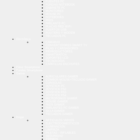
FUENTES PC
FUNDAS NOTEBOOK
GABINETE PC
MONITORES
MOUSE PC
NOTEBOOKS
PADS
PARLANTE PC
PLACAS RED WIFI
PUERTOS USB
ROUTERS Y MODEM
TECLADOS PC
Electrónica
CAMARAS
CONVERTIDORES SMART TV
PILAS Y CARGADORES
REPRODUCTORES
SMARTWATCH
SOPORTES LCD
TECNOLOGIA
ZAPATILLAS ENCHUFES
Films Smartphone
Fundas Smartphone
Gamer
AURICULARES GAMER
COMBOS MOUSE+TECLADO GAMER
CONSOLAS
JOYSTICK PC
JOYSTICK PS2
JOYSTICK PS3
JOYSTICK PS4
MICROFONOS GAMER
MOUSE GAMER
PADS GAMER
PARLANTES PC GAMER
SILLA GAMER
TECLADOS GAMER
Hogar
ARTICULOS VARIOS
ELECTRODOMESTICOS
ILUMINACION
LIMPIEZA
PILETAS - INFLABLES
SEGURIDAD
TERMOS