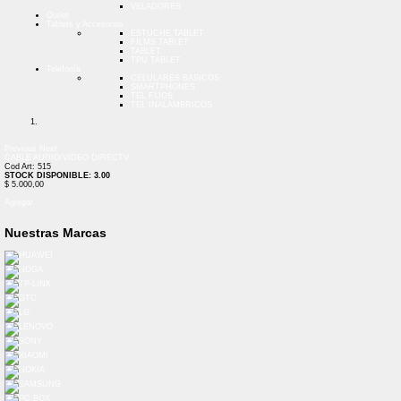
VELADORES
Outlet
Tablets y Accesorios
ESTUCHE TABLET
FILMS TABLET
TABLET
TPU TABLET
Telefonía
CELULARES BASICOS
SMARTPHONES
TEL FIJOS
TEL INALAMBRICOS
Previous
Next
CABLE AUDIO/VIDEO DIRECTV
Cod Art: 515
STOCK DISPONIBLE: 3.00
$ 5.000,00
Agregar
Nuestras Marcas