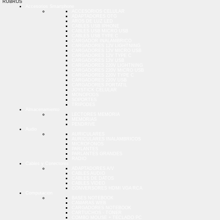
RUBROS
Accesorios Smartphone
ACCESORIOS CELULAR
ADAPTADORES OTG
AROS DE LUZ LED
CABLES USB IPHONE
CABLES USB MICRO USB
CABLES USB TYPE C
CARGADOR INALAMBRICO
CARGADORES 12V LIGHTNING
CARGADORES 12V MICRO USB
CARGADORES 12V TYPE C
CARGADORES 12V USB
CARGADORES 220V LIGHTNING
CARGADORES 220V MICRO USB
CARGADORES 220V TYPE C
CARGADORES 220V USB
CARGADORES PORTATIL
JOYSTICK CELULAR
MONOPODS
SOPORTES
TRIPODES
Almacenamiento
LECTORES MEMORIA
MEMORIAS
PENDRIVE
Audio
AURICULARES
AURICULARES INALAMBRICOS
MICROFONOS
PARLANTES
PARLANTES GRANDES
RADIO
Cables y Conectores
ADAPTADORES A/V
CABLES AUDIO
CABLES DE DATOS
CABLES VIDEO
CONVERSORES HDMI VGA RCA
Computacion
BASES NOTEBOOK
CAMARAS WEB
CARGADORES NOTEBOOK
CARTUCHOS - TONER
COMBO MOUSE + TECLADO PC