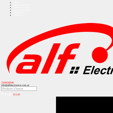
Inicio
Quienes Somos
Como Comprar?
Ingreso Usuarios
Regístrese
Contacto
2246536946
info@alfelectronica.com.ar
0
Su Pedido:
$
0,00