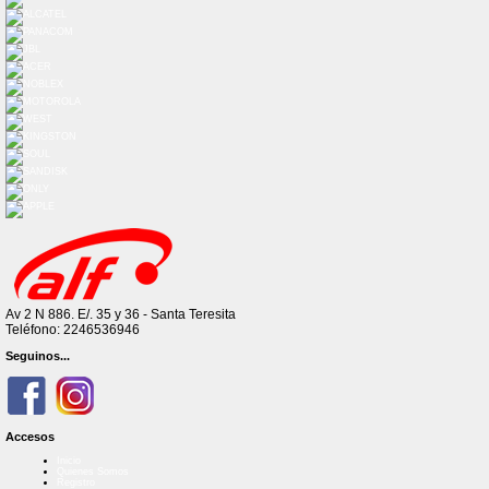
Av 2 N 886. E/. 35 y 36 - Santa Teresita
Teléfono: 2246536946
Seguinos...
Accesos
Inicio
Quienes Somos
Registro