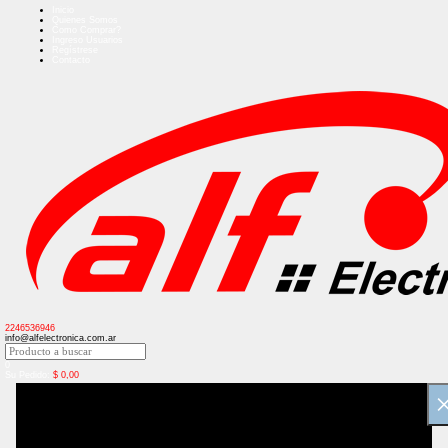
Inicio
Quienes Somos
Como Comprar?
Ingreso Usuarios
Regístrese
Contacto
2246536946
info@alfelectronica.com.ar
0
Su Pedido:
$
0,00