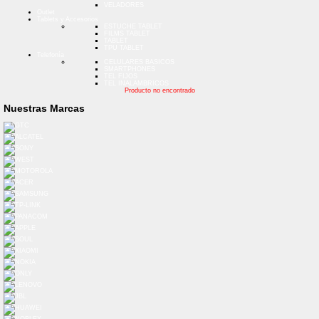
VELADORES
Outlet
Tablets y Accesorios
ESTUCHE TABLET
FILMS TABLET
TABLET
TPU TABLET
Telefonía
CELULARES BASICOS
SMARTPHONES
TEL FIJOS
TEL INALAMBRICOS
Producto no encontrado
Nuestras Marcas