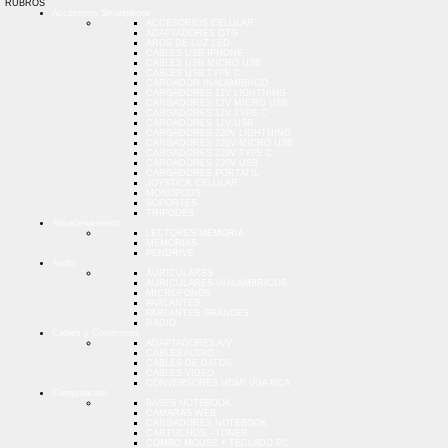
RUBROS
Accesorios Smartphone
ACCESORIOS CELULAR
ADAPTADORES OTG
AROS DE LUZ LED
CABLES USB IPHONE
CABLES USB MICRO USB
CABLES USB TYPE C
CARGADOR INALAMBRICO
CARGADORES 12V LIGHTNING
CARGADORES 12V MICRO USB
CARGADORES 12V TYPE C
CARGADORES 12V USB
CARGADORES 220V LIGHTNING
CARGADORES 220V MICRO USB
CARGADORES 220V TYPE C
CARGADORES 220V USB
CARGADORES PORTATIL
JOYSTICK CELULAR
MONOPODS
SOPORTES
TRIPODES
Almacenamiento
LECTORES MEMORIA
MEMORIAS
PENDRIVE
Audio
AURICULARES
AURICULARES INALAMBRICOS
MICROFONOS
PARLANTES
PARLANTES GRANDES
RADIO
Cables y Conectores
ADAPTADORES A/V
CABLES AUDIO
CABLES DE DATOS
CABLES VIDEO
CONVERSORES HDMI VGA RCA
Computacion
BASES NOTEBOOK
CAMARAS WEB
CARGADORES NOTEBOOK
CARTUCHOS - TONER
COMBO MOUSE + TECLADO PC