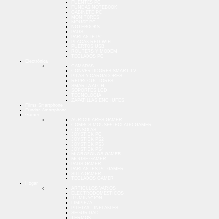
FUENTES PC
FUNDAS NOTEBOOK
GABINETE PC
MONITORES
MOUSE PC
NOTEBOOKS
PADS
PARLANTE PC
PLACAS RED WIFI
PUERTOS USB
ROUTERS Y MODEM
TECLADOS PC
Electrónica
CAMARAS
CONVERTIDORES SMART TV
PILAS Y CARGADORES
REPRODUCTORES
SMARTWATCH
SOPORTES LCD
TECNOLOGIA
ZAPATILLAS ENCHUFES
Films Smartphone
Fundas Smartphone
Gamer
AURICULARES GAMER
COMBOS MOUSE+TECLADO GAMER
CONSOLAS
JOYSTICK PC
JOYSTICK PS2
JOYSTICK PS3
JOYSTICK PS4
MICROFONOS GAMER
MOUSE GAMER
PADS GAMER
PARLANTES PC GAMER
SILLA GAMER
TECLADOS GAMER
Hogar
ARTICULOS VARIOS
ELECTRODOMESTICOS
ILUMINACION
LIMPIEZA
PILETAS - INFLABLES
SEGURIDAD
TERMOS