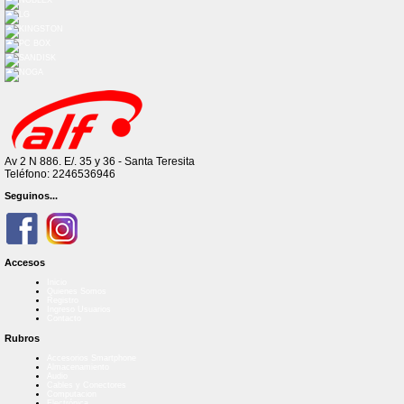
Av 2 N 886. E/. 35 y 36 - Santa Teresita
Teléfono: 2246536946
Seguinos...
Accesos
Inicio
Quienes Somos
Registro
Ingreso Usuarios
Contacto
Rubros
Accesorios Smartphone
Almacenamiento
Audio
Cables y Conectores
Computacion
Electrónica