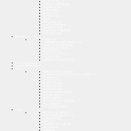
FUENTES PC
FUNDAS NOTEBOOK
GABINETE PC
MONITORES
MOUSE PC
NOTEBOOKS
PADS
PARLANTE PC
PLACAS RED WIFI
PUERTOS USB
ROUTERS Y MODEM
TECLADOS PC
Electrónica
CAMARAS
CONVERTIDORES SMART TV
PILAS Y CARGADORES
REPRODUCTORES
SMARTWATCH
SOPORTES LCD
TECNOLOGIA
ZAPATILLAS ENCHUFES
Films Smartphone
Fundas Smartphone
Gamer
AURICULARES GAMER
COMBOS MOUSE+TECLADO GAMER
CONSOLAS
JOYSTICK PC
JOYSTICK PS2
JOYSTICK PS3
JOYSTICK PS4
MICROFONOS GAMER
MOUSE GAMER
PADS GAMER
PARLANTES PC GAMER
SILLA GAMER
TECLADOS GAMER
Hogar
ARTICULOS VARIOS
ELECTRODOMESTICOS
ILUMINACION
LIMPIEZA
PILETAS - INFLABLES
SEGURIDAD
TERMOS