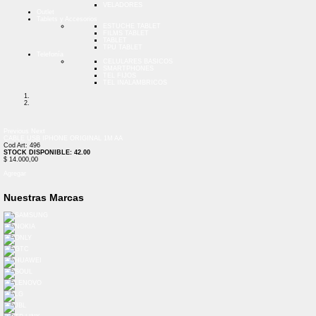
VELADORES
Outlet
Tablets y Accesorios
ESTUCHE TABLET
FILMS TABLET
TABLET
TPU TABLET
Telefonía
CELULARES BASICOS
SMARTPHONES
TEL FIJOS
TEL INALAMBRICOS
Previous
Next
CABLE USB IPHONE ORIGINAL 1M AA
Cod Art: 496
STOCK DISPONIBLE: 42.00
$ 14.000,00
Agregar
Nuestras Marcas