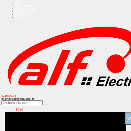
Inicio
Quienes Somos
Como Comprar?
Ingreso Usuarios
Regístrese
Contacto
2246536946
info@alfelectronica.com.ar
0
Su Pedido:
$
0,00