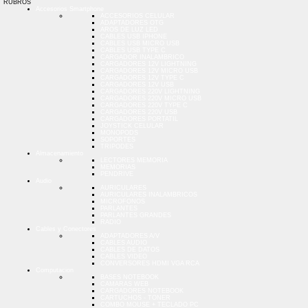
RUBROS
Accesorios Smartphone
ACCESORIOS CELULAR
ADAPTADORES OTG
AROS DE LUZ LED
CABLES USB IPHONE
CABLES USB MICRO USB
CABLES USB TYPE C
CARGADOR INALAMBRICO
CARGADORES 12V LIGHTNING
CARGADORES 12V MICRO USB
CARGADORES 12V TYPE C
CARGADORES 12V USB
CARGADORES 220V LIGHTNING
CARGADORES 220V MICRO USB
CARGADORES 220V TYPE C
CARGADORES 220V USB
CARGADORES PORTATIL
JOYSTICK CELULAR
MONOPODS
SOPORTES
TRIPODES
Almacenamiento
LECTORES MEMORIA
MEMORIAS
PENDRIVE
Audio
AURICULARES
AURICULARES INALAMBRICOS
MICROFONOS
PARLANTES
PARLANTES GRANDES
RADIO
Cables y Conectores
ADAPTADORES A/V
CABLES AUDIO
CABLES DE DATOS
CABLES VIDEO
CONVERSORES HDMI VGA RCA
Computacion
BASES NOTEBOOK
CAMARAS WEB
CARGADORES NOTEBOOK
CARTUCHOS - TONER
COMBO MOUSE + TECLADO PC