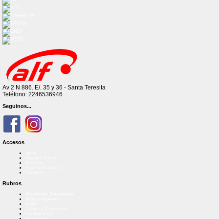
Av 2 N 886. E/. 35 y 36 - Santa Teresita
Teléfono: 2246536946
Seguinos...
Accesos
Inicio
Quienes Somos
Registro
Ingreso Usuarios
Contacto
Rubros
Accesorios Smartphone
Almacenamiento
Audio
Cables y Conectores
Computacion
Electrónica