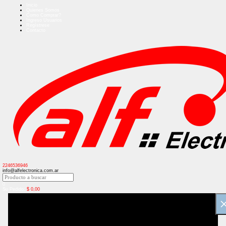
Inicio
Quienes Somos
Como Comprar?
Ingreso Usuarios
Regístrese
Contacto
2246536946
info@alfelectronica.com.ar
0
Su Pedido:
$
0,00