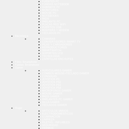
FUENTES PC
FUNDAS NOTEBOOK
GABINETE PC
MONITORES
MOUSE PC
NOTEBOOKS
PADS
PARLANTE PC
PLACAS RED WIFI
PUERTOS USB
ROUTERS Y MODEM
TECLADOS PC
Electrónica
CAMARAS
CONVERTIDORES SMART TV
PILAS Y CARGADORES
REPRODUCTORES
SMARTWATCH
SOPORTES LCD
TECNOLOGIA
ZAPATILLAS ENCHUFES
Films Smartphone
Fundas Smartphone
Gamer
AURICULARES GAMER
COMBOS MOUSE+TECLADO GAMER
CONSOLAS
JOYSTICK PC
JOYSTICK PS2
JOYSTICK PS3
JOYSTICK PS4
MICROFONOS GAMER
MOUSE GAMER
PADS GAMER
PARLANTES PC GAMER
SILLA GAMER
TECLADOS GAMER
Hogar
ARTICULOS VARIOS
ELECTRODOMESTICOS
ILUMINACION
LIMPIEZA
PILETAS - INFLABLES
SEGURIDAD
TERMOS