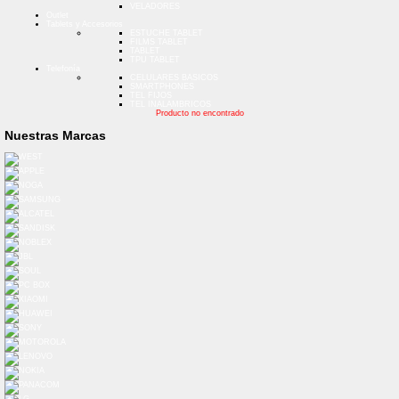
VELADORES
Outlet
Tablets y Accesorios
ESTUCHE TABLET
FILMS TABLET
TABLET
TPU TABLET
Telefonía
CELULARES BASICOS
SMARTPHONES
TEL FIJOS
TEL INALAMBRICOS
Producto no encontrado
Nuestras Marcas