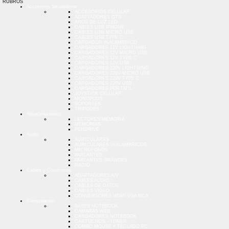
RUBROS
Accesorios Smartphone
ACCESORIOS CELULAR
ADAPTADORES OTG
AROS DE LUZ LED
CABLES USB IPHONE
CABLES USB MICRO USB
CABLES USB TYPE C
CARGADOR INALAMBRICO
CARGADORES 12V LIGHTNING
CARGADORES 12V MICRO USB
CARGADORES 12V TYPE C
CARGADORES 12V USB
CARGADORES 220V LIGHTNING
CARGADORES 220V MICRO USB
CARGADORES 220V TYPE C
CARGADORES 220V USB
CARGADORES PORTATIL
JOYSTICK CELULAR
MONOPODS
SOPORTES
TRIPODES
Almacenamiento
LECTORES MEMORIA
MEMORIAS
PENDRIVE
Audio
AURICULARES
AURICULARES INALAMBRICOS
MICROFONOS
PARLANTES
PARLANTES GRANDES
RADIO
Cables y Conectores
ADAPTADORES A/V
CABLES AUDIO
CABLES DE DATOS
CABLES VIDEO
CONVERSORES HDMI VGA RCA
Computacion
BASES NOTEBOOK
CAMARAS WEB
CARGADORES NOTEBOOK
CARTUCHOS - TONER
COMBO MOUSE + TECLADO PC