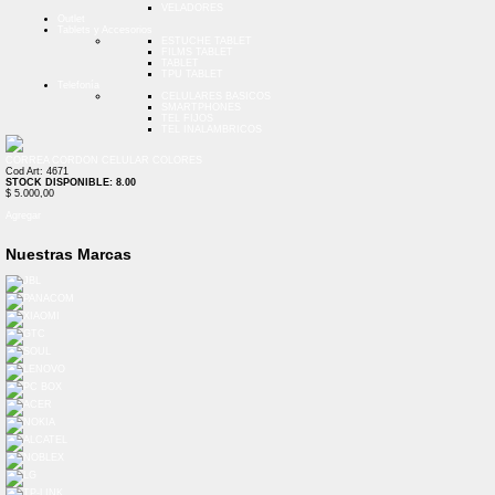
VELADORES
Outlet
Tablets y Accesorios
ESTUCHE TABLET
FILMS TABLET
TABLET
TPU TABLET
Telefonía
CELULARES BASICOS
SMARTPHONES
TEL FIJOS
TEL INALAMBRICOS
CORREA CORDON CELULAR COLORES
Cod Art: 4671
STOCK DISPONIBLE: 8.00
$ 5.000,00
Agregar
Nuestras Marcas