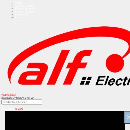
Inicio
Quienes Somos
Como Comprar?
Ingreso Usuarios
Regístrese
Contacto
2246536946
info@alfelectronica.com.ar
0
Su Pedido:
$
0,00