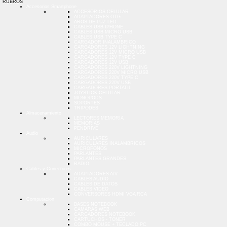
RUBROS
Accesorios Smartphone
ACCESORIOS CELULAR
ADAPTADORES OTG
AROS DE LUZ LED
CABLES USB IPHONE
CABLES USB MICRO USB
CABLES USB TYPE C
CARGADOR INALAMBRICO
CARGADORES 12V LIGHTNING
CARGADORES 12V MICRO USB
CARGADORES 12V TYPE C
CARGADORES 12V USB
CARGADORES 220V LIGHTNING
CARGADORES 220V MICRO USB
CARGADORES 220V TYPE C
CARGADORES 220V USB
CARGADORES PORTATIL
JOYSTICK CELULAR
MONOPODS
SOPORTES
TRIPODES
Almacenamiento
LECTORES MEMORIA
MEMORIAS
PENDRIVE
Audio
AURICULARES
AURICULARES INALAMBRICOS
MICROFONOS
PARLANTES
PARLANTES GRANDES
RADIO
Cables y Conectores
ADAPTADORES A/V
CABLES AUDIO
CABLES DE DATOS
CABLES VIDEO
CONVERSORES HDMI VGA RCA
Computacion
BASES NOTEBOOK
CAMARAS WEB
CARGADORES NOTEBOOK
CARTUCHOS - TONER
COMBO MOUSE + TECLADO PC