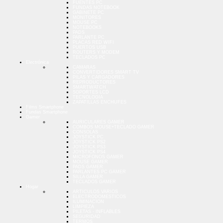
FUENTES PC
FUNDAS NOTEBOOK
GABINETE PC
MONITORES
MOUSE PC
NOTEBOOKS
PADS
PARLANTE PC
PLACAS RED WIFI
PUERTOS USB
ROUTERS Y MODEM
TECLADOS PC
Electrónica
CAMARAS
CONVERTIDORES SMART TV
PILAS Y CARGADORES
REPRODUCTORES
SMARTWATCH
SOPORTES LCD
TECNOLOGIA
ZAPATILLAS ENCHUFES
Films Smartphone
Fundas Smartphone
Gamer
AURICULARES GAMER
COMBOS MOUSE+TECLADO GAMER
CONSOLAS
JOYSTICK PC
JOYSTICK PS2
JOYSTICK PS3
JOYSTICK PS4
MICROFONOS GAMER
MOUSE GAMER
PADS GAMER
PARLANTES PC GAMER
SILLA GAMER
TECLADOS GAMER
Hogar
ARTICULOS VARIOS
ELECTRODOMESTICOS
ILUMINACION
LIMPIEZA
PILETAS - INFLABLES
SEGURIDAD
TERMOS