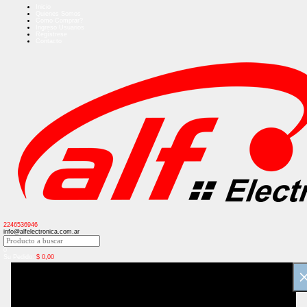
Inicio
Quienes Somos
Como Comprar?
Ingreso Usuarios
Regístrese
Contacto
2246536946
info@alfelectronica.com.ar
0
Su Pedido:
$
0,00