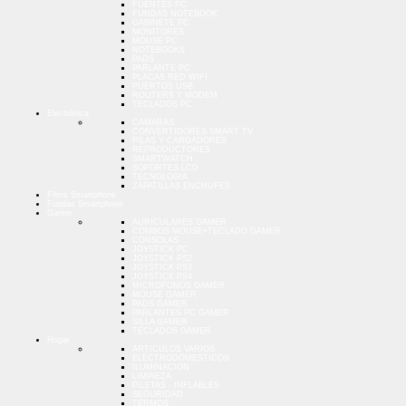
FUENTES PC
FUNDAS NOTEBOOK
GABINETE PC
MONITORES
MOUSE PC
NOTEBOOKS
PADS
PARLANTE PC
PLACAS RED WIFI
PUERTOS USB
ROUTERS Y MODEM
TECLADOS PC
Electrónica
CAMARAS
CONVERTIDORES SMART TV
PILAS Y CARGADORES
REPRODUCTORES
SMARTWATCH
SOPORTES LCD
TECNOLOGIA
ZAPATILLAS ENCHUFES
Films Smartphone
Fundas Smartphone
Gamer
AURICULARES GAMER
COMBOS MOUSE+TECLADO GAMER
CONSOLAS
JOYSTICK PC
JOYSTICK PS2
JOYSTICK PS3
JOYSTICK PS4
MICROFONOS GAMER
MOUSE GAMER
PADS GAMER
PARLANTES PC GAMER
SILLA GAMER
TECLADOS GAMER
Hogar
ARTICULOS VARIOS
ELECTRODOMESTICOS
ILUMINACION
LIMPIEZA
PILETAS - INFLABLES
SEGURIDAD
TERMOS