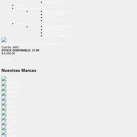
VELADORES
Outlet
Tablets y Accesorios
ESTUCHE TABLET
FILMS TABLET
TABLET
TPU TABLET
Telefonía
CELULARES BASICOS
SMARTPHONES
TEL FIJOS
TEL INALAMBRICOS
FILM FULL GLUE MOT EDGE 30 GAMA ALTA
Cod Art: 4647
STOCK DISPONIBLE: 17.00
$ 8.000,00
Agregar
Nuestras Marcas