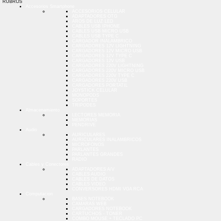
RUBROS
Accesorios Smartphone
ACCESORIOS CELULAR
ADAPTADORES OTG
AROS DE LUZ LED
CABLES USB IPHONE
CABLES USB MICRO USB
CABLES USB TYPE C
CARGADOR INALAMBRICO
CARGADORES 12V LIGHTNING
CARGADORES 12V MICRO USB
CARGADORES 12V TYPE C
CARGADORES 12V USB
CARGADORES 220V LIGHTNING
CARGADORES 220V MICRO USB
CARGADORES 220V TYPE C
CARGADORES 220V USB
CARGADORES PORTATIL
JOYSTICK CELULAR
MONOPODS
SOPORTES
TRIPODES
Almacenamiento
LECTORES MEMORIA
MEMORIAS
PENDRIVE
Audio
AURICULARES
AURICULARES INALAMBRICOS
MICROFONOS
PARLANTES
PARLANTES GRANDES
RADIO
Cables y Conectores
ADAPTADORES A/V
CABLES AUDIO
CABLES DE DATOS
CABLES VIDEO
CONVERSORES HDMI VGA RCA
Computacion
BASES NOTEBOOK
CAMARAS WEB
CARGADORES NOTEBOOK
CARTUCHOS - TONER
COMBO MOUSE + TECLADO PC