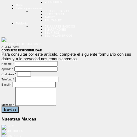
VELADORES
Outlet
Tablets y Accesorios
ESTUCHE TABLET
FILMS TABLET
TABLET
TPU TABLET
Telefonía
CELULARES BASICOS
SMARTPHONES
TEL FIJOS
TEL INALAMBRICOS
FILM FULL GLUE SAM S20FE
Cod Art: 4605
CONSULTE DISPONIBILIDAD
Para consultar por este artículo, complete el siguiente formulario con sus
datos y a la brevedad nos comunicaremos.
Nombre *
Apellido *
Cod. Area *
Telefono *
E-mail *
Mensaje *
Enviar
Nuestras Marcas