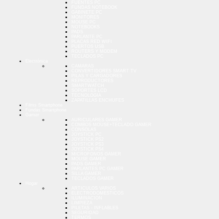
FUENTES PC
FUNDAS NOTEBOOK
GABINETE PC
MONITORES
MOUSE PC
NOTEBOOKS
PADS
PARLANTE PC
PLACAS RED WIFI
PUERTOS USB
ROUTERS Y MODEM
TECLADOS PC
Electrónica
CAMARAS
CONVERTIDORES SMART TV
PILAS Y CARGADORES
REPRODUCTORES
SMARTWATCH
SOPORTES LCD
TECNOLOGIA
ZAPATILLAS ENCHUFES
Films Smartphone
Fundas Smartphone
Gamer
AURICULARES GAMER
COMBOS MOUSE+TECLADO GAMER
CONSOLAS
JOYSTICK PC
JOYSTICK PS2
JOYSTICK PS3
JOYSTICK PS4
MICROFONOS GAMER
MOUSE GAMER
PADS GAMER
PARLANTES PC GAMER
SILLA GAMER
TECLADOS GAMER
Hogar
ARTICULOS VARIOS
ELECTRODOMESTICOS
ILUMINACION
LIMPIEZA
PILETAS - INFLABLES
SEGURIDAD
TERMOS