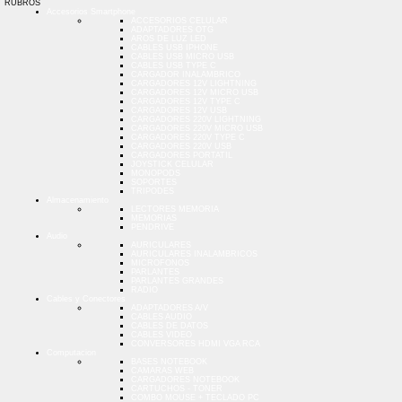
RUBROS
Accesorios Smartphone
ACCESORIOS CELULAR
ADAPTADORES OTG
AROS DE LUZ LED
CABLES USB IPHONE
CABLES USB MICRO USB
CABLES USB TYPE C
CARGADOR INALAMBRICO
CARGADORES 12V LIGHTNING
CARGADORES 12V MICRO USB
CARGADORES 12V TYPE C
CARGADORES 12V USB
CARGADORES 220V LIGHTNING
CARGADORES 220V MICRO USB
CARGADORES 220V TYPE C
CARGADORES 220V USB
CARGADORES PORTATIL
JOYSTICK CELULAR
MONOPODS
SOPORTES
TRIPODES
Almacenamiento
LECTORES MEMORIA
MEMORIAS
PENDRIVE
Audio
AURICULARES
AURICULARES INALAMBRICOS
MICROFONOS
PARLANTES
PARLANTES GRANDES
RADIO
Cables y Conectores
ADAPTADORES A/V
CABLES AUDIO
CABLES DE DATOS
CABLES VIDEO
CONVERSORES HDMI VGA RCA
Computacion
BASES NOTEBOOK
CAMARAS WEB
CARGADORES NOTEBOOK
CARTUCHOS - TONER
COMBO MOUSE + TECLADO PC