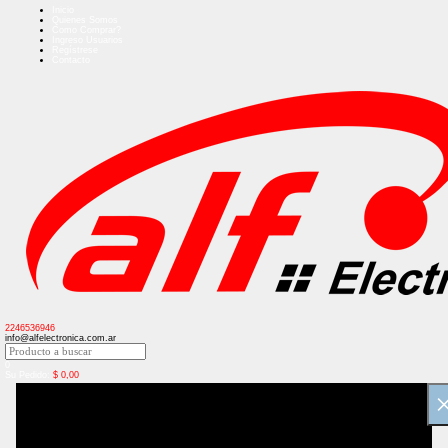
Inicio
Quienes Somos
Como Comprar?
Ingreso Usuarios
Regístrese
Contacto
2246536946
info@alfelectronica.com.ar
0
Su Pedido:
$
0,00