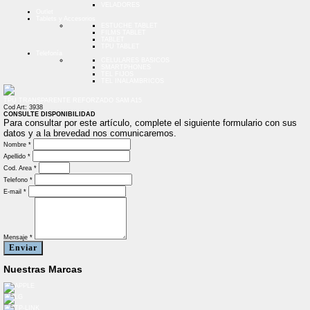
VELADORES
Outlet
Tablets y Accesorios
ESTUCHE TABLET
FILMS TABLET
TABLET
TPU TABLET
Telefonía
CELULARES BASICOS
SMARTPHONES
TEL FIJOS
TEL INALAMBRICOS
TPU TRANSPARENTE REFORZADO SAM A15
Cod Art: 3938
CONSULTE DISPONIBILIDAD
Para consultar por este artículo, complete el siguiente formulario con sus
datos y a la brevedad nos comunicaremos.
Nombre *
Apellido *
Cod. Area *
Telefono *
E-mail *
Mensaje *
Enviar
Nuestras Marcas