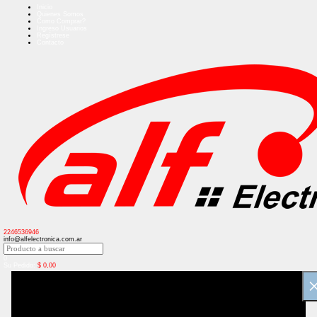
Inicio
Quienes Somos
Como Comprar?
Ingreso Usuarios
Regístrese
Contacto
2246536946
info@alfelectronica.com.ar
0
Su Pedido:
$
0,00