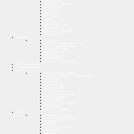
FUENTES PC
FUNDAS NOTEBOOK
GABINETE PC
MONITORES
MOUSE PC
NOTEBOOKS
PADS
PARLANTE PC
PLACAS RED WIFI
PUERTOS USB
ROUTERS Y MODEM
TECLADOS PC
Electrónica
CAMARAS
CONVERTIDORES SMART TV
PILAS Y CARGADORES
REPRODUCTORES
SMARTWATCH
SOPORTES LCD
TECNOLOGIA
ZAPATILLAS ENCHUFES
Films Smartphone
Fundas Smartphone
Gamer
AURICULARES GAMER
COMBOS MOUSE+TECLADO GAMER
CONSOLAS
JOYSTICK PC
JOYSTICK PS2
JOYSTICK PS3
JOYSTICK PS4
MICROFONOS GAMER
MOUSE GAMER
PADS GAMER
PARLANTES PC GAMER
SILLA GAMER
TECLADOS GAMER
Hogar
ARTICULOS VARIOS
ELECTRODOMESTICOS
ILUMINACION
LIMPIEZA
PILETAS - INFLABLES
SEGURIDAD
TERMOS