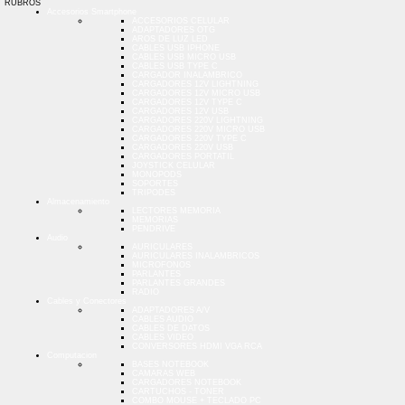
RUBROS
Accesorios Smartphone
ACCESORIOS CELULAR
ADAPTADORES OTG
AROS DE LUZ LED
CABLES USB IPHONE
CABLES USB MICRO USB
CABLES USB TYPE C
CARGADOR INALAMBRICO
CARGADORES 12V LIGHTNING
CARGADORES 12V MICRO USB
CARGADORES 12V TYPE C
CARGADORES 12V USB
CARGADORES 220V LIGHTNING
CARGADORES 220V MICRO USB
CARGADORES 220V TYPE C
CARGADORES 220V USB
CARGADORES PORTATIL
JOYSTICK CELULAR
MONOPODS
SOPORTES
TRIPODES
Almacenamiento
LECTORES MEMORIA
MEMORIAS
PENDRIVE
Audio
AURICULARES
AURICULARES INALAMBRICOS
MICROFONOS
PARLANTES
PARLANTES GRANDES
RADIO
Cables y Conectores
ADAPTADORES A/V
CABLES AUDIO
CABLES DE DATOS
CABLES VIDEO
CONVERSORES HDMI VGA RCA
Computacion
BASES NOTEBOOK
CAMARAS WEB
CARGADORES NOTEBOOK
CARTUCHOS - TONER
COMBO MOUSE + TECLADO PC