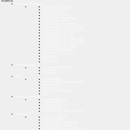
RUBROS
Accesorios Smartphone
ACCESORIOS CELULAR
ADAPTADORES OTG
AROS DE LUZ LED
CABLES USB IPHONE
CABLES USB MICRO USB
CABLES USB TYPE C
CARGADOR INALAMBRICO
CARGADORES 12V LIGHTNING
CARGADORES 12V MICRO USB
CARGADORES 12V TYPE C
CARGADORES 12V USB
CARGADORES 220V LIGHTNING
CARGADORES 220V MICRO USB
CARGADORES 220V TYPE C
CARGADORES 220V USB
CARGADORES PORTATIL
JOYSTICK CELULAR
MONOPODS
SOPORTES
TRIPODES
Almacenamiento
LECTORES MEMORIA
MEMORIAS
PENDRIVE
Audio
AURICULARES
AURICULARES INALAMBRICOS
MICROFONOS
PARLANTES
PARLANTES GRANDES
RADIO
Cables y Conectores
ADAPTADORES A/V
CABLES AUDIO
CABLES DE DATOS
CABLES VIDEO
CONVERSORES HDMI VGA RCA
Computacion
BASES NOTEBOOK
CAMARAS WEB
CARGADORES NOTEBOOK
CARTUCHOS - TONER
COMBO MOUSE + TECLADO PC