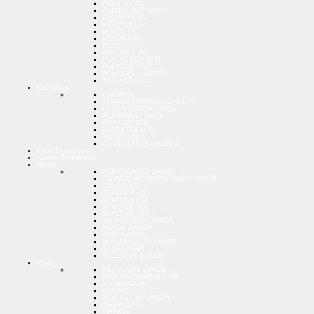
FUENTES PC
FUNDAS NOTEBOOK
GABINETE PC
MONITORES
MOUSE PC
NOTEBOOKS
PADS
PARLANTE PC
PLACAS RED WIFI
PUERTOS USB
ROUTERS Y MODEM
TECLADOS PC
Electrónica
CAMARAS
CONVERTIDORES SMART TV
PILAS Y CARGADORES
REPRODUCTORES
SMARTWATCH
SOPORTES LCD
TECNOLOGIA
ZAPATILLAS ENCHUFES
Films Smartphone
Fundas Smartphone
Gamer
AURICULARES GAMER
COMBOS MOUSE+TECLADO GAMER
CONSOLAS
JOYSTICK PC
JOYSTICK PS2
JOYSTICK PS3
JOYSTICK PS4
MICROFONOS GAMER
MOUSE GAMER
PADS GAMER
PARLANTES PC GAMER
SILLA GAMER
TECLADOS GAMER
Hogar
ARTICULOS VARIOS
ELECTRODOMESTICOS
ILUMINACION
LIMPIEZA
PILETAS - INFLABLES
SEGURIDAD
TERMOS