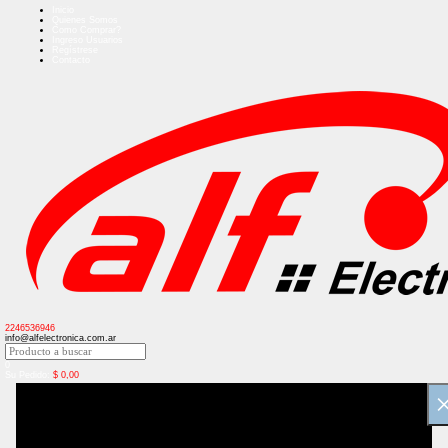
Inicio
Quienes Somos
Como Comprar?
Ingreso Usuarios
Regístrese
Contacto
2246536946
info@alfelectronica.com.ar
0
Su Pedido:
$
0,00