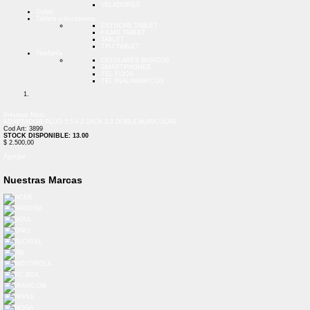
VELADORES
Outlet
Tablets y Accesorios
ESTUCHE TABLET
FILMS TABLET
TABLET
TPU TABLET
Telefonía
CELULARES BASICOS
SMARTPHONES
TEL FIJOS
TEL INALAMBRICOS
Previous
Next
ADAPTADOR PLUG 3.5 A 2 JACK 3.5 DOBLE AURICULAR
Cod Art: 3899
STOCK DISPONIBLE: 13.00
$ 2.500,00
Agregar
Nuestras Marcas