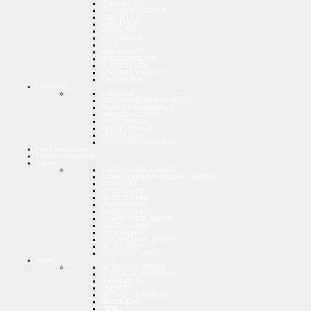
FUENTES PC
FUNDAS NOTEBOOK
GABINETE PC
MONITORES
MOUSE PC
NOTEBOOKS
PADS
PARLANTE PC
PLACAS RED WIFI
PUERTOS USB
ROUTERS Y MODEM
TECLADOS PC
Electrónica
CAMARAS
CONVERTIDORES SMART TV
PILAS Y CARGADORES
REPRODUCTORES
SMARTWATCH
SOPORTES LCD
TECNOLOGIA
ZAPATILLAS ENCHUFES
Films Smartphone
Fundas Smartphone
Gamer
AURICULARES GAMER
COMBOS MOUSE+TECLADO GAMER
CONSOLAS
JOYSTICK PC
JOYSTICK PS2
JOYSTICK PS3
JOYSTICK PS4
MICROFONOS GAMER
MOUSE GAMER
PADS GAMER
PARLANTES PC GAMER
SILLA GAMER
TECLADOS GAMER
Hogar
ARTICULOS VARIOS
ELECTRODOMESTICOS
ILUMINACION
LIMPIEZA
PILETAS - INFLABLES
SEGURIDAD
TERMOS