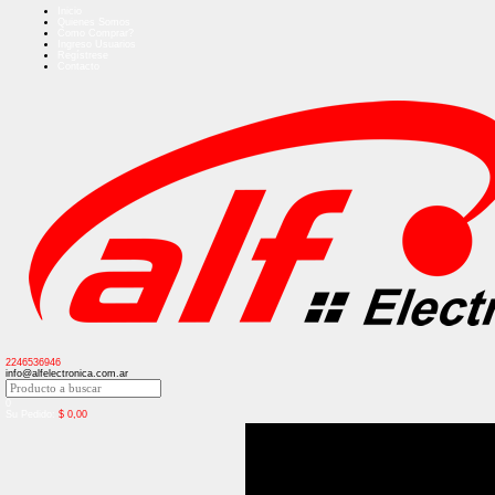
Inicio
Quienes Somos
Como Comprar?
Ingreso Usuarios
Regístrese
Contacto
2246536946
info@alfelectronica.com.ar
0
Su Pedido:
$
0,00