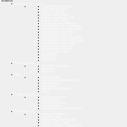
RUBROS
Accesorios Smartphone
ACCESORIOS CELULAR
ADAPTADORES OTG
AROS DE LUZ LED
CABLES USB IPHONE
CABLES USB MICRO USB
CABLES USB TYPE C
CARGADOR INALAMBRICO
CARGADORES 12V LIGHTNING
CARGADORES 12V MICRO USB
CARGADORES 12V TYPE C
CARGADORES 12V USB
CARGADORES 220V LIGHTNING
CARGADORES 220V MICRO USB
CARGADORES 220V TYPE C
CARGADORES 220V USB
CARGADORES PORTATIL
JOYSTICK CELULAR
MONOPODS
SOPORTES
TRIPODES
Almacenamiento
LECTORES MEMORIA
MEMORIAS
PENDRIVE
Audio
AURICULARES
AURICULARES INALAMBRICOS
MICROFONOS
PARLANTES
PARLANTES GRANDES
RADIO
Cables y Conectores
ADAPTADORES A/V
CABLES AUDIO
CABLES DE DATOS
CABLES VIDEO
CONVERSORES HDMI VGA RCA
Computacion
BASES NOTEBOOK
CAMARAS WEB
CARGADORES NOTEBOOK
CARTUCHOS - TONER
COMBO MOUSE + TECLADO PC