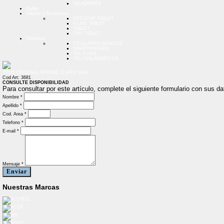
VELADORES
Outlet
Tablets y Accesorios
ESTUCHE TABLET
FILMS TABLET
TABLET
TPU TABLET
Telefonía
CELULARES BASICOS
SMARTPHONES
TEL FIJOS
TEL INALAMBRICOS
TPUS ORIGINAL IPHONE 12 PRO MAX
Cod Art: 3681
CONSULTE DISPONIBILIDAD
Para consultar por este artículo, complete el siguiente formulario con sus 
Nombre *
Apellido *
Cod. Area *
Telefono *
E-mail *
Mensaje *
Enviar
Nuestras Marcas