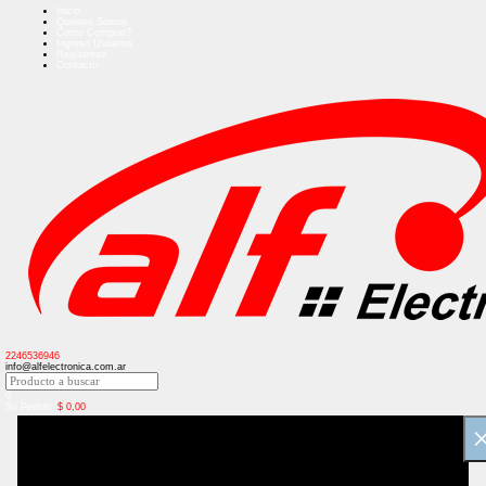
Inicio
Quienes Somos
Como Comprar?
Ingreso Usuarios
Regístrese
Contacto
2246536946
info@alfelectronica.com.ar
0
Su Pedido:
$
0,00