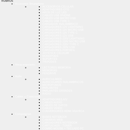
RUBROS
Accesorios Smartphone
ACCESORIOS CELULAR
ADAPTADORES OTG
AROS DE LUZ LED
CABLES USB IPHONE
CABLES USB MICRO USB
CABLES USB TYPE C
CARGADOR INALAMBRICO
CARGADORES 12V LIGHTNING
CARGADORES 12V MICRO USB
CARGADORES 12V TYPE C
CARGADORES 12V USB
CARGADORES 220V LIGHTNING
CARGADORES 220V MICRO USB
CARGADORES 220V TYPE C
CARGADORES 220V USB
CARGADORES PORTATIL
JOYSTICK CELULAR
MONOPODS
SOPORTES
TRIPODES
Almacenamiento
LECTORES MEMORIA
MEMORIAS
PENDRIVE
Audio
AURICULARES
AURICULARES INALAMBRICOS
MICROFONOS
PARLANTES
PARLANTES GRANDES
RADIO
Cables y Conectores
ADAPTADORES A/V
CABLES AUDIO
CABLES DE DATOS
CABLES VIDEO
CONVERSORES HDMI VGA RCA
Computacion
BASES NOTEBOOK
CAMARAS WEB
CARGADORES NOTEBOOK
CARTUCHOS - TONER
COMBO MOUSE + TECLADO PC