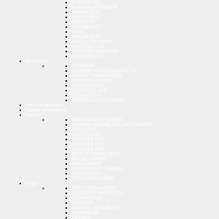
FUENTES PC
FUNDAS NOTEBOOK
GABINETE PC
MONITORES
MOUSE PC
NOTEBOOKS
PADS
PARLANTE PC
PLACAS RED WIFI
PUERTOS USB
ROUTERS Y MODEM
TECLADOS PC
Electrónica
CAMARAS
CONVERTIDORES SMART TV
PILAS Y CARGADORES
REPRODUCTORES
SMARTWATCH
SOPORTES LCD
TECNOLOGIA
ZAPATILLAS ENCHUFES
Films Smartphone
Fundas Smartphone
Gamer
AURICULARES GAMER
COMBOS MOUSE+TECLADO GAMER
CONSOLAS
JOYSTICK PC
JOYSTICK PS2
JOYSTICK PS3
JOYSTICK PS4
MICROFONOS GAMER
MOUSE GAMER
PADS GAMER
PARLANTES PC GAMER
SILLA GAMER
TECLADOS GAMER
Hogar
ARTICULOS VARIOS
ELECTRODOMESTICOS
ILUMINACION
LIMPIEZA
PILETAS - INFLABLES
SEGURIDAD
TERMOS