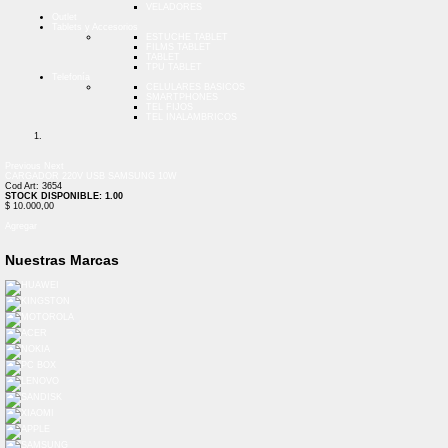
VELADORES
Outlet
Tablets y Accesorios
ESTUCHE TABLET
FILMS TABLET
TABLET
TPU TABLET
Telefonía
CELULARES BASICOS
SMARTPHONES
TEL FIJOS
TEL INALAMBRICOS
Previous
Next
CARGADOR 220V USB SAMSUNG 10W
Cod Art: 3654
STOCK DISPONIBLE: 1.00
$ 10.000,00
Agregar
Nuestras Marcas