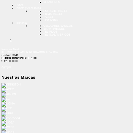
VELADORES
Outlet
Tablets y Accesorios
ESTUCHE TABLET
FILMS TABLET
TABLET
TPU TABLET
Telefonía
CELULARES BASICOS
SMARTPHONES
TEL FIJOS
TEL INALAMBRICOS
Previous
Next
KIT COMBO GAMER REDRAGON K552 BB2
Cod Art: 3641
STOCK DISPONIBLE: 1.00
$ 120.000,00
Agregar
Nuestras Marcas