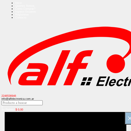
Inicio
Quienes Somos
Como Comprar?
Ingreso Usuarios
Regístrese
Contacto
2246536946
info@alfelectronica.com.ar
0
Su Pedido:
$
0,00