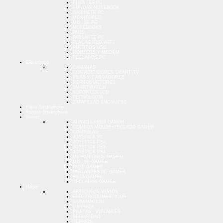
FUENTES PC
FUNDAS NOTEBOOK
GABINETE PC
MONITORES
MOUSE PC
NOTEBOOKS
PADS
PARLANTE PC
PLACAS RED WIFI
PUERTOS USB
ROUTERS Y MODEM
TECLADOS PC
Electrónica
CAMARAS
CONVERTIDORES SMART TV
PILAS Y CARGADORES
REPRODUCTORES
SMARTWATCH
SOPORTES LCD
TECNOLOGIA
ZAPATILLAS ENCHUFES
Films Smartphone
Fundas Smartphone
Gamer
AURICULARES GAMER
COMBOS MOUSE+TECLADO GAMER
CONSOLAS
JOYSTICK PC
JOYSTICK PS2
JOYSTICK PS3
JOYSTICK PS4
MICROFONOS GAMER
MOUSE GAMER
PADS GAMER
PARLANTES PC GAMER
SILLA GAMER
TECLADOS GAMER
Hogar
ARTICULOS VARIOS
ELECTRODOMESTICOS
ILUMINACION
LIMPIEZA
PILETAS - INFLABLES
SEGURIDAD
TERMOS