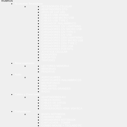
RUBROS
Accesorios Smartphone
ACCESORIOS CELULAR
ADAPTADORES OTG
AROS DE LUZ LED
CABLES USB IPHONE
CABLES USB MICRO USB
CABLES USB TYPE C
CARGADOR INALAMBRICO
CARGADORES 12V LIGHTNING
CARGADORES 12V MICRO USB
CARGADORES 12V TYPE C
CARGADORES 12V USB
CARGADORES 220V LIGHTNING
CARGADORES 220V MICRO USB
CARGADORES 220V TYPE C
CARGADORES 220V USB
CARGADORES PORTATIL
JOYSTICK CELULAR
MONOPODS
SOPORTES
TRIPODES
Almacenamiento
LECTORES MEMORIA
MEMORIAS
PENDRIVE
Audio
AURICULARES
AURICULARES INALAMBRICOS
MICROFONOS
PARLANTES
PARLANTES GRANDES
RADIO
Cables y Conectores
ADAPTADORES A/V
CABLES AUDIO
CABLES DE DATOS
CABLES VIDEO
CONVERSORES HDMI VGA RCA
Computacion
BASES NOTEBOOK
CAMARAS WEB
CARGADORES NOTEBOOK
CARTUCHOS - TONER
COMBO MOUSE + TECLADO PC