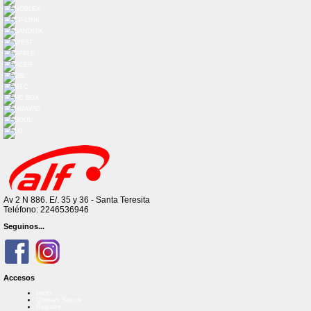
Av 2 N 886. E/. 35 y 36 - Santa Teresita
Teléfono: 2246536946
Seguinos...
Accesos
Inicio
Quienes Somos
Registro