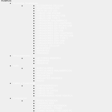
RUBROS
Accesorios Smartphone
ACCESORIOS CELULAR
ADAPTADORES OTG
AROS DE LUZ LED
CABLES USB IPHONE
CABLES USB MICRO USB
CABLES USB TYPE C
CARGADOR INALAMBRICO
CARGADORES 12V LIGHTNING
CARGADORES 12V MICRO USB
CARGADORES 12V TYPE C
CARGADORES 12V USB
CARGADORES 220V LIGHTNING
CARGADORES 220V MICRO USB
CARGADORES 220V TYPE C
CARGADORES 220V USB
CARGADORES PORTATIL
JOYSTICK CELULAR
MONOPODS
SOPORTES
TRIPODES
Almacenamiento
LECTORES MEMORIA
MEMORIAS
PENDRIVE
Audio
AURICULARES
AURICULARES INALAMBRICOS
MICROFONOS
PARLANTES
PARLANTES GRANDES
RADIO
Cables y Conectores
ADAPTADORES A/V
CABLES AUDIO
CABLES DE DATOS
CABLES VIDEO
CONVERSORES HDMI VGA RCA
Computacion
BASES NOTEBOOK
CAMARAS WEB
CARGADORES NOTEBOOK
CARTUCHOS - TONER
COMBO MOUSE + TECLADO PC