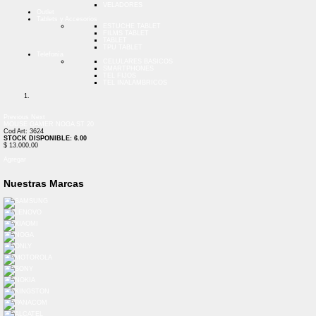
VELADORES
Outlet
Tablets y Accesorios
ESTUCHE TABLET
FILMS TABLET
TABLET
TPU TABLET
Telefonía
CELULARES BASICOS
SMARTPHONES
TEL FIJOS
TEL INALAMBRICOS
Previous
Next
MOUSE GAMER NOGA ST 20
Cod Art: 3624
STOCK DISPONIBLE: 6.00
$ 13.000,00
Agregar
Nuestras Marcas