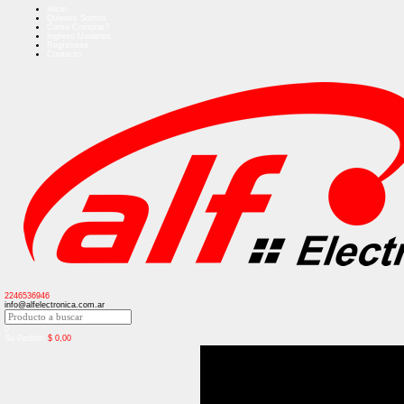
Inicio
Quienes Somos
Como Comprar?
Ingreso Usuarios
Regístrese
Contacto
2246536946
info@alfelectronica.com.ar
0
Su Pedido:
$
0,00