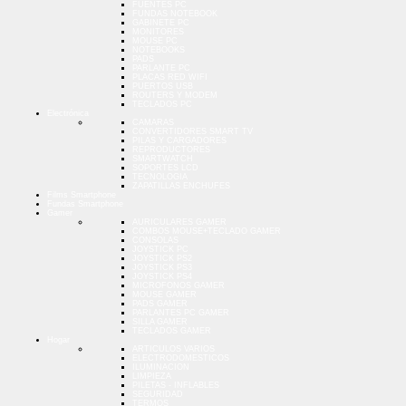
FUENTES PC
FUNDAS NOTEBOOK
GABINETE PC
MONITORES
MOUSE PC
NOTEBOOKS
PADS
PARLANTE PC
PLACAS RED WIFI
PUERTOS USB
ROUTERS Y MODEM
TECLADOS PC
Electrónica
CAMARAS
CONVERTIDORES SMART TV
PILAS Y CARGADORES
REPRODUCTORES
SMARTWATCH
SOPORTES LCD
TECNOLOGIA
ZAPATILLAS ENCHUFES
Films Smartphone
Fundas Smartphone
Gamer
AURICULARES GAMER
COMBOS MOUSE+TECLADO GAMER
CONSOLAS
JOYSTICK PC
JOYSTICK PS2
JOYSTICK PS3
JOYSTICK PS4
MICROFONOS GAMER
MOUSE GAMER
PADS GAMER
PARLANTES PC GAMER
SILLA GAMER
TECLADOS GAMER
Hogar
ARTICULOS VARIOS
ELECTRODOMESTICOS
ILUMINACION
LIMPIEZA
PILETAS - INFLABLES
SEGURIDAD
TERMOS