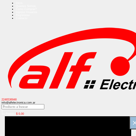
Inicio
Quienes Somos
Como Comprar?
Ingreso Usuarios
Regístrese
Contacto
2246536946
info@alfelectronica.com.ar
0
Su Pedido:
$
0,00