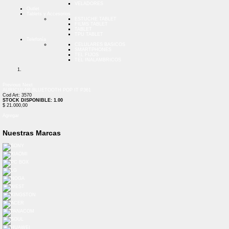
VELADORES
Outlet
Tablets y Accesorios
ESTUCHE TABLET
FILMS TABLET
TABLET
TPU TABLET
Telefonía
CELULARES BASICOS
SMARTPHONES
TEL FIJOS
TEL INALAMBRICOS
Previous
Next
AURICULAR BLUETOOTH POP IT P361
Cod Art: 3570
STOCK DISPONIBLE: 1.00
$ 21.000,00
Agregar
Nuestras Marcas