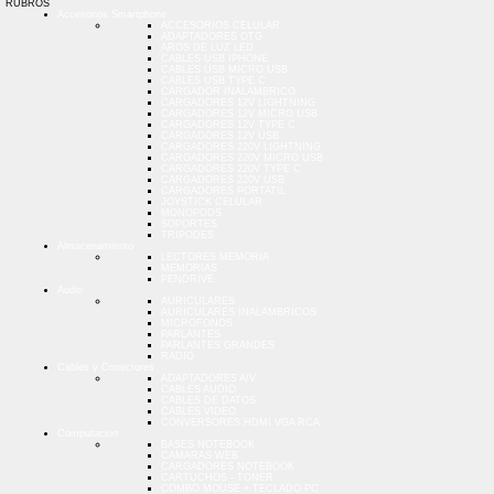
RUBROS
Accesorios Smartphone
ACCESORIOS CELULAR
ADAPTADORES OTG
AROS DE LUZ LED
CABLES USB IPHONE
CABLES USB MICRO USB
CABLES USB TYPE C
CARGADOR INALAMBRICO
CARGADORES 12V LIGHTNING
CARGADORES 12V MICRO USB
CARGADORES 12V TYPE C
CARGADORES 12V USB
CARGADORES 220V LIGHTNING
CARGADORES 220V MICRO USB
CARGADORES 220V TYPE C
CARGADORES 220V USB
CARGADORES PORTATIL
JOYSTICK CELULAR
MONOPODS
SOPORTES
TRIPODES
Almacenamiento
LECTORES MEMORIA
MEMORIAS
PENDRIVE
Audio
AURICULARES
AURICULARES INALAMBRICOS
MICROFONOS
PARLANTES
PARLANTES GRANDES
RADIO
Cables y Conectores
ADAPTADORES A/V
CABLES AUDIO
CABLES DE DATOS
CABLES VIDEO
CONVERSORES HDMI VGA RCA
Computacion
BASES NOTEBOOK
CAMARAS WEB
CARGADORES NOTEBOOK
CARTUCHOS - TONER
COMBO MOUSE + TECLADO PC