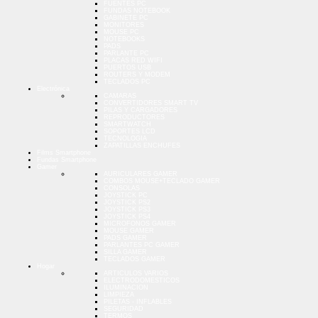
FUENTES PC
FUNDAS NOTEBOOK
GABINETE PC
MONITORES
MOUSE PC
NOTEBOOKS
PADS
PARLANTE PC
PLACAS RED WIFI
PUERTOS USB
ROUTERS Y MODEM
TECLADOS PC
Electrónica
CAMARAS
CONVERTIDORES SMART TV
PILAS Y CARGADORES
REPRODUCTORES
SMARTWATCH
SOPORTES LCD
TECNOLOGIA
ZAPATILLAS ENCHUFES
Films Smartphone
Fundas Smartphone
Gamer
AURICULARES GAMER
COMBOS MOUSE+TECLADO GAMER
CONSOLAS
JOYSTICK PC
JOYSTICK PS2
JOYSTICK PS3
JOYSTICK PS4
MICROFONOS GAMER
MOUSE GAMER
PADS GAMER
PARLANTES PC GAMER
SILLA GAMER
TECLADOS GAMER
Hogar
ARTICULOS VARIOS
ELECTRODOMESTICOS
ILUMINACION
LIMPIEZA
PILETAS - INFLABLES
SEGURIDAD
TERMOS