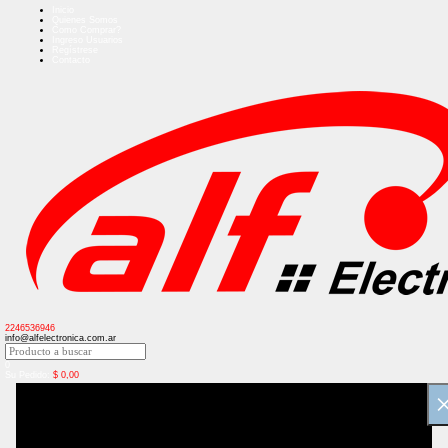
Inicio
Quienes Somos
Como Comprar?
Ingreso Usuarios
Regístrese
Contacto
2246536946
info@alfelectronica.com.ar
0
Su Pedido:
$
0,00