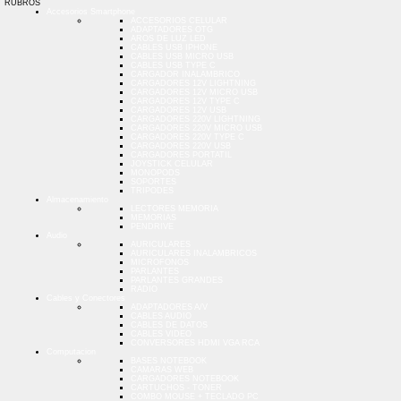
RUBROS
Accesorios Smartphone
ACCESORIOS CELULAR
ADAPTADORES OTG
AROS DE LUZ LED
CABLES USB IPHONE
CABLES USB MICRO USB
CABLES USB TYPE C
CARGADOR INALAMBRICO
CARGADORES 12V LIGHTNING
CARGADORES 12V MICRO USB
CARGADORES 12V TYPE C
CARGADORES 12V USB
CARGADORES 220V LIGHTNING
CARGADORES 220V MICRO USB
CARGADORES 220V TYPE C
CARGADORES 220V USB
CARGADORES PORTATIL
JOYSTICK CELULAR
MONOPODS
SOPORTES
TRIPODES
Almacenamiento
LECTORES MEMORIA
MEMORIAS
PENDRIVE
Audio
AURICULARES
AURICULARES INALAMBRICOS
MICROFONOS
PARLANTES
PARLANTES GRANDES
RADIO
Cables y Conectores
ADAPTADORES A/V
CABLES AUDIO
CABLES DE DATOS
CABLES VIDEO
CONVERSORES HDMI VGA RCA
Computacion
BASES NOTEBOOK
CAMARAS WEB
CARGADORES NOTEBOOK
CARTUCHOS - TONER
COMBO MOUSE + TECLADO PC