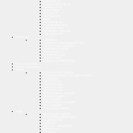
FUENTES PC
FUNDAS NOTEBOOK
GABINETE PC
MONITORES
MOUSE PC
NOTEBOOKS
PADS
PARLANTE PC
PLACAS RED WIFI
PUERTOS USB
ROUTERS Y MODEM
TECLADOS PC
Electrónica
CAMARAS
CONVERTIDORES SMART TV
PILAS Y CARGADORES
REPRODUCTORES
SMARTWATCH
SOPORTES LCD
TECNOLOGIA
ZAPATILLAS ENCHUFES
Films Smartphone
Fundas Smartphone
Gamer
AURICULARES GAMER
COMBOS MOUSE+TECLADO GAMER
CONSOLAS
JOYSTICK PC
JOYSTICK PS2
JOYSTICK PS3
JOYSTICK PS4
MICROFONOS GAMER
MOUSE GAMER
PADS GAMER
PARLANTES PC GAMER
SILLA GAMER
TECLADOS GAMER
Hogar
ARTICULOS VARIOS
ELECTRODOMESTICOS
ILUMINACION
LIMPIEZA
PILETAS - INFLABLES
SEGURIDAD
TERMOS