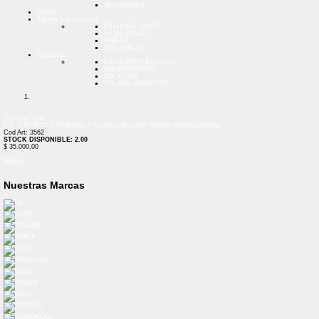
VELADORES
Outlet
Tablets y Accesorios
ESTUCHE TABLET
FILMS TABLET
TABLET
TPU TABLET
Telefonía
CELULARES BASICOS
SMARTPHONES
TEL FIJOS
TEL INALAMBRICOS
Previous
Next
KIT SOPORTE + TRIPODE + FLASH CELULAR VIDEO MAKING AY49U
Cod Art: 3562
STOCK DISPONIBLE: 2.00
$ 35.000,00
Agregar
Nuestras Marcas