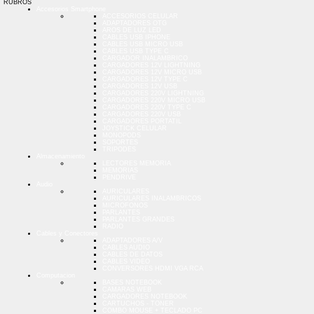
RUBROS
Accesorios Smartphone
ACCESORIOS CELULAR
ADAPTADORES OTG
AROS DE LUZ LED
CABLES USB IPHONE
CABLES USB MICRO USB
CABLES USB TYPE C
CARGADOR INALAMBRICO
CARGADORES 12V LIGHTNING
CARGADORES 12V MICRO USB
CARGADORES 12V TYPE C
CARGADORES 12V USB
CARGADORES 220V LIGHTNING
CARGADORES 220V MICRO USB
CARGADORES 220V TYPE C
CARGADORES 220V USB
CARGADORES PORTATIL
JOYSTICK CELULAR
MONOPODS
SOPORTES
TRIPODES
Almacenamiento
LECTORES MEMORIA
MEMORIAS
PENDRIVE
Audio
AURICULARES
AURICULARES INALAMBRICOS
MICROFONOS
PARLANTES
PARLANTES GRANDES
RADIO
Cables y Conectores
ADAPTADORES A/V
CABLES AUDIO
CABLES DE DATOS
CABLES VIDEO
CONVERSORES HDMI VGA RCA
Computacion
BASES NOTEBOOK
CAMARAS WEB
CARGADORES NOTEBOOK
CARTUCHOS - TONER
COMBO MOUSE + TECLADO PC