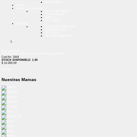
VELADORES
Outlet
Tablets y Accesorios
ESTUCHE TABLET
FILMS TABLET
TABLET
TPU TABLET
Telefonía
CELULARES BASICOS
SMARTPHONES
TEL FIJOS
TEL INALAMBRICOS
Previous
Next
CARGADOR 220V TYPE C 4.3A PRO21 MS 99P
Cod Art: 3444
STOCK DISPONIBLE: 1.00
$ 10.000,00
Agregar
Nuestras Marcas