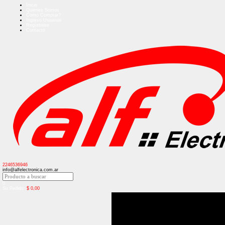
Inicio
Quienes Somos
Como Comprar?
Ingreso Usuarios
Regístrese
Contacto
2246536946
info@alfelectronica.com.ar
0
Su Pedido:
$
0,00