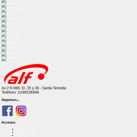
Av 2 N 886. E/. 35 y 36 - Santa Teresita
Teléfono: 2246536946
Seguinos...
Accesos
Inicio
Quienes Somos
Registro