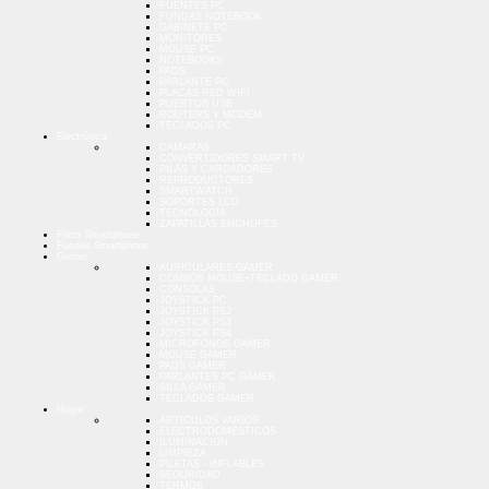
FUENTES PC
FUNDAS NOTEBOOK
GABINETE PC
MONITORES
MOUSE PC
NOTEBOOKS
PADS
PARLANTE PC
PLACAS RED WIFI
PUERTOS USB
ROUTERS Y MODEM
TECLADOS PC
Electrónica
CAMARAS
CONVERTIDORES SMART TV
PILAS Y CARGADORES
REPRODUCTORES
SMARTWATCH
SOPORTES LCD
TECNOLOGIA
ZAPATILLAS ENCHUFES
Films Smartphone
Fundas Smartphone
Gamer
AURICULARES GAMER
COMBOS MOUSE+TECLADO GAMER
CONSOLAS
JOYSTICK PC
JOYSTICK PS2
JOYSTICK PS3
JOYSTICK PS4
MICROFONOS GAMER
MOUSE GAMER
PADS GAMER
PARLANTES PC GAMER
SILLA GAMER
TECLADOS GAMER
Hogar
ARTICULOS VARIOS
ELECTRODOMESTICOS
ILUMINACION
LIMPIEZA
PILETAS - INFLABLES
SEGURIDAD
TERMOS