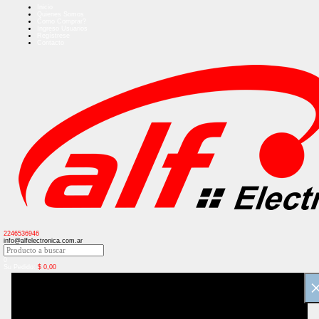
Inicio
Quienes Somos
Como Comprar?
Ingreso Usuarios
Regístrese
Contacto
2246536946
info@alfelectronica.com.ar
0
Su Pedido:
$
0,00