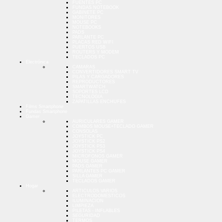
FUENTES PC
FUNDAS NOTEBOOK
GABINETE PC
MONITORES
MOUSE PC
NOTEBOOKS
PADS
PARLANTE PC
PLACAS RED WIFI
PUERTOS USB
ROUTERS Y MODEM
TECLADOS PC
Electrónica
CAMARAS
CONVERTIDORES SMART TV
PILAS Y CARGADORES
REPRODUCTORES
SMARTWATCH
SOPORTES LCD
TECNOLOGIA
ZAPATILLAS ENCHUFES
Films Smartphone
Fundas Smartphone
Gamer
AURICULARES GAMER
COMBOS MOUSE+TECLADO GAMER
CONSOLAS
JOYSTICK PC
JOYSTICK PS2
JOYSTICK PS3
JOYSTICK PS4
MICROFONOS GAMER
MOUSE GAMER
PADS GAMER
PARLANTES PC GAMER
SILLA GAMER
TECLADOS GAMER
Hogar
ARTICULOS VARIOS
ELECTRODOMESTICOS
ILUMINACION
LIMPIEZA
PILETAS - INFLABLES
SEGURIDAD
TERMOS