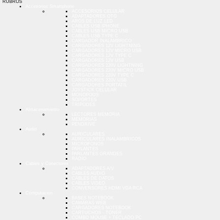
RUBROS
Accesorios Smartphone
ACCESORIOS CELULAR
ADAPTADORES OTG
AROS DE LUZ LED
CABLES USB IPHONE
CABLES USB MICRO USB
CABLES USB TYPE C
CARGADOR INALAMBRICO
CARGADORES 12V LIGHTNING
CARGADORES 12V MICRO USB
CARGADORES 12V TYPE C
CARGADORES 12V USB
CARGADORES 220V LIGHTNING
CARGADORES 220V MICRO USB
CARGADORES 220V TYPE C
CARGADORES 220V USB
CARGADORES PORTATIL
JOYSTICK CELULAR
MONOPODS
SOPORTES
TRIPODES
Almacenamiento
LECTORES MEMORIA
MEMORIAS
PENDRIVE
Audio
AURICULARES
AURICULARES INALAMBRICOS
MICROFONOS
PARLANTES
PARLANTES GRANDES
RADIO
Cables y Conectores
ADAPTADORES A/V
CABLES AUDIO
CABLES DE DATOS
CABLES VIDEO
CONVERSORES HDMI VGA RCA
Computacion
BASES NOTEBOOK
CAMARAS WEB
CARGADORES NOTEBOOK
CARTUCHOS - TONER
COMBO MOUSE + TECLADO PC