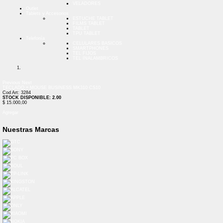
VELADORES
Outlet
Tablets y Accesorios
ESTUCHE TABLET
FILMS TABLET
TABLET
TPU TABLET
Telefonía
CELULARES BASICOS
SMARTPHONES
TEL FIJOS
TEL INALAMBRICOS
Previous
Next
TECLADO + MOUSE BUSINESS MK310 CS10
Cod Art: 3284
STOCK DISPONIBLE: 2.00
$ 15.000,00
Agregar
Nuestras Marcas