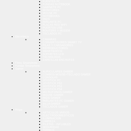
FUENTES PC
FUNDAS NOTEBOOK
GABINETE PC
MONITORES
MOUSE PC
NOTEBOOKS
PADS
PARLANTE PC
PLACAS RED WIFI
PUERTOS USB
ROUTERS Y MODEM
TECLADOS PC
Electrónica
CAMARAS
CONVERTIDORES SMART TV
PILAS Y CARGADORES
REPRODUCTORES
SMARTWATCH
SOPORTES LCD
TECNOLOGIA
ZAPATILLAS ENCHUFES
Films Smartphone
Fundas Smartphone
Gamer
AURICULARES GAMER
COMBOS MOUSE+TECLADO GAMER
CONSOLAS
JOYSTICK PC
JOYSTICK PS2
JOYSTICK PS3
JOYSTICK PS4
MICROFONOS GAMER
MOUSE GAMER
PADS GAMER
PARLANTES PC GAMER
SILLA GAMER
TECLADOS GAMER
Hogar
ARTICULOS VARIOS
ELECTRODOMESTICOS
ILUMINACION
LIMPIEZA
PILETAS - INFLABLES
SEGURIDAD
TERMOS