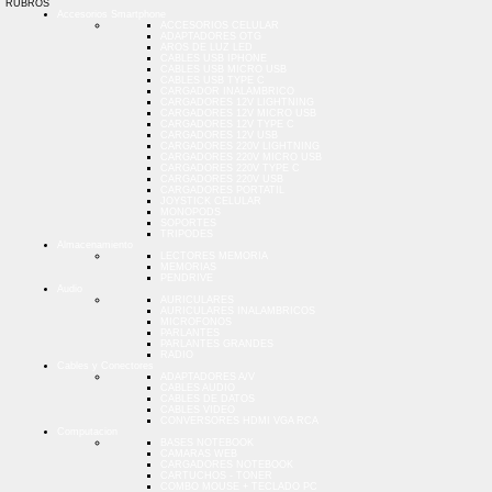
RUBROS
Accesorios Smartphone
ACCESORIOS CELULAR
ADAPTADORES OTG
AROS DE LUZ LED
CABLES USB IPHONE
CABLES USB MICRO USB
CABLES USB TYPE C
CARGADOR INALAMBRICO
CARGADORES 12V LIGHTNING
CARGADORES 12V MICRO USB
CARGADORES 12V TYPE C
CARGADORES 12V USB
CARGADORES 220V LIGHTNING
CARGADORES 220V MICRO USB
CARGADORES 220V TYPE C
CARGADORES 220V USB
CARGADORES PORTATIL
JOYSTICK CELULAR
MONOPODS
SOPORTES
TRIPODES
Almacenamiento
LECTORES MEMORIA
MEMORIAS
PENDRIVE
Audio
AURICULARES
AURICULARES INALAMBRICOS
MICROFONOS
PARLANTES
PARLANTES GRANDES
RADIO
Cables y Conectores
ADAPTADORES A/V
CABLES AUDIO
CABLES DE DATOS
CABLES VIDEO
CONVERSORES HDMI VGA RCA
Computacion
BASES NOTEBOOK
CAMARAS WEB
CARGADORES NOTEBOOK
CARTUCHOS - TONER
COMBO MOUSE + TECLADO PC