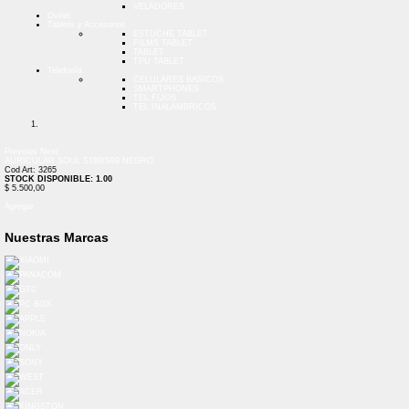
VELADORES
Outlet
Tablets y Accesorios
ESTUCHE TABLET
FILMS TABLET
TABLET
TPU TABLET
Telefonía
CELULARES BASICOS
SMARTPHONES
TEL FIJOS
TEL INALAMBRICOS
Previous
Next
AURICULAR SOUL S189/S89 NEGRO
Cod Art: 3265
STOCK DISPONIBLE: 1.00
$ 5.500,00
Agregar
Nuestras Marcas