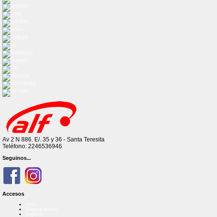
Av 2 N 886. E/. 35 y 36 - Santa Teresita
Teléfono: 2246536946
Seguinos...
Accesos
Inicio
Quienes Somos
Registro