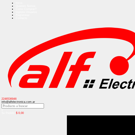
Inicio
Quienes Somos
Como Comprar?
Ingreso Usuarios
Regístrese
Contacto
2246536946
info@alfelectronica.com.ar
0
Su Pedido:
$
0,00