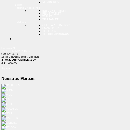
VELADORES
Outlet
Tablets y Accesorios
ESTUCHE TABLET
FILMS TABLET
TABLET
TPU TABLET
Telefonía
CELULARES BASICOS
SMARTPHONES
TEL FIJOS
TEL INALAMBRICOS
Previous
Next
TABLET DINAX 7 16 GB
Cod Art: 3210
16 gb , camara 2mpx, 2gb ram
STOCK DISPONIBLE: 1.00
$ 144.000,00
Agregar
Nuestras Marcas