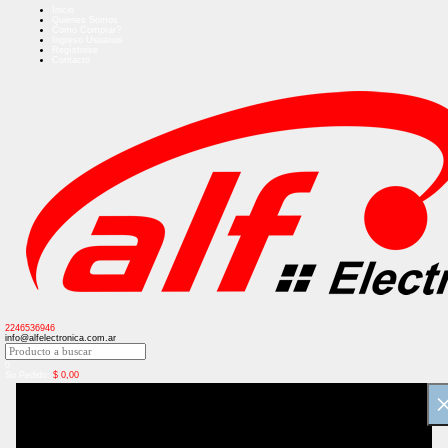
Inicio
Quienes Somos
Como Comprar?
Ingreso Usuarios
Regístrese
Contacto
2246536946
info@alfelectronica.com.ar
0
Su Pedido:
$
0,00