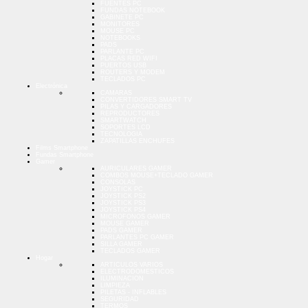
FUENTES PC
FUNDAS NOTEBOOK
GABINETE PC
MONITORES
MOUSE PC
NOTEBOOKS
PADS
PARLANTE PC
PLACAS RED WIFI
PUERTOS USB
ROUTERS Y MODEM
TECLADOS PC
Electrónica
CAMARAS
CONVERTIDORES SMART TV
PILAS Y CARGADORES
REPRODUCTORES
SMARTWATCH
SOPORTES LCD
TECNOLOGIA
ZAPATILLAS ENCHUFES
Films Smartphone
Fundas Smartphone
Gamer
AURICULARES GAMER
COMBOS MOUSE+TECLADO GAMER
CONSOLAS
JOYSTICK PC
JOYSTICK PS2
JOYSTICK PS3
JOYSTICK PS4
MICROFONOS GAMER
MOUSE GAMER
PADS GAMER
PARLANTES PC GAMER
SILLA GAMER
TECLADOS GAMER
Hogar
ARTICULOS VARIOS
ELECTRODOMESTICOS
ILUMINACION
LIMPIEZA
PILETAS - INFLABLES
SEGURIDAD
TERMOS