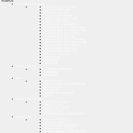
RUBROS
Accesorios Smartphone
ACCESORIOS CELULAR
ADAPTADORES OTG
AROS DE LUZ LED
CABLES USB IPHONE
CABLES USB MICRO USB
CABLES USB TYPE C
CARGADOR INALAMBRICO
CARGADORES 12V LIGHTNING
CARGADORES 12V MICRO USB
CARGADORES 12V TYPE C
CARGADORES 12V USB
CARGADORES 220V LIGHTNING
CARGADORES 220V MICRO USB
CARGADORES 220V TYPE C
CARGADORES 220V USB
CARGADORES PORTATIL
JOYSTICK CELULAR
MONOPODS
SOPORTES
TRIPODES
Almacenamiento
LECTORES MEMORIA
MEMORIAS
PENDRIVE
Audio
AURICULARES
AURICULARES INALAMBRICOS
MICROFONOS
PARLANTES
PARLANTES GRANDES
RADIO
Cables y Conectores
ADAPTADORES A/V
CABLES AUDIO
CABLES DE DATOS
CABLES VIDEO
CONVERSORES HDMI VGA RCA
Computacion
BASES NOTEBOOK
CAMARAS WEB
CARGADORES NOTEBOOK
CARTUCHOS - TONER
COMBO MOUSE + TECLADO PC