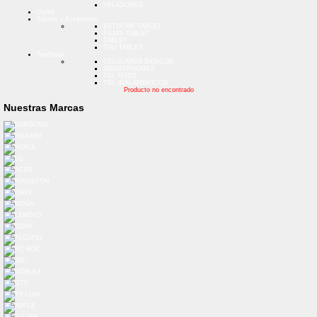
VELADORES
Outlet
Tablets y Accesorios
ESTUCHE TABLET
FILMS TABLET
TABLET
TPU TABLET
Telefonía
CELULARES BASICOS
SMARTPHONES
TEL FIJOS
TEL INALAMBRICOS
Producto no encontrado
Nuestras Marcas