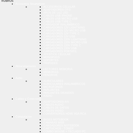
RUBROS
Accesorios Smartphone
ACCESORIOS CELULAR
ADAPTADORES OTG
AROS DE LUZ LED
CABLES USB IPHONE
CABLES USB MICRO USB
CABLES USB TYPE C
CARGADOR INALAMBRICO
CARGADORES 12V LIGHTNING
CARGADORES 12V MICRO USB
CARGADORES 12V TYPE C
CARGADORES 12V USB
CARGADORES 220V LIGHTNING
CARGADORES 220V MICRO USB
CARGADORES 220V TYPE C
CARGADORES 220V USB
CARGADORES PORTATIL
JOYSTICK CELULAR
MONOPODS
SOPORTES
TRIPODES
Almacenamiento
LECTORES MEMORIA
MEMORIAS
PENDRIVE
Audio
AURICULARES
AURICULARES INALAMBRICOS
MICROFONOS
PARLANTES
PARLANTES GRANDES
RADIO
Cables y Conectores
ADAPTADORES A/V
CABLES AUDIO
CABLES DE DATOS
CABLES VIDEO
CONVERSORES HDMI VGA RCA
Computacion
BASES NOTEBOOK
CAMARAS WEB
CARGADORES NOTEBOOK
CARTUCHOS - TONER
COMBO MOUSE + TECLADO PC