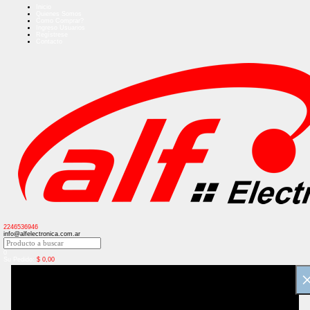
Inicio
Quienes Somos
Como Comprar?
Ingreso Usuarios
Regístrese
Contacto
2246536946
info@alfelectronica.com.ar
0
Su Pedido:
$
0,00