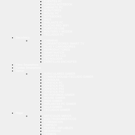
FUENTES PC
FUNDAS NOTEBOOK
GABINETE PC
MONITORES
MOUSE PC
NOTEBOOKS
PADS
PARLANTE PC
PLACAS RED WIFI
PUERTOS USB
ROUTERS Y MODEM
TECLADOS PC
Electrónica
CAMARAS
CONVERTIDORES SMART TV
PILAS Y CARGADORES
REPRODUCTORES
SMARTWATCH
SOPORTES LCD
TECNOLOGIA
ZAPATILLAS ENCHUFES
Films Smartphone
Fundas Smartphone
Gamer
AURICULARES GAMER
COMBOS MOUSE+TECLADO GAMER
CONSOLAS
JOYSTICK PC
JOYSTICK PS2
JOYSTICK PS3
JOYSTICK PS4
MICROFONOS GAMER
MOUSE GAMER
PADS GAMER
PARLANTES PC GAMER
SILLA GAMER
TECLADOS GAMER
Hogar
ARTICULOS VARIOS
ELECTRODOMESTICOS
ILUMINACION
LIMPIEZA
PILETAS - INFLABLES
SEGURIDAD
TERMOS