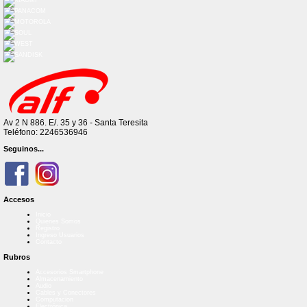
Av 2 N 886. E/. 35 y 36 - Santa Teresita
Teléfono: 2246536946
Seguinos...
Accesos
Inicio
Quienes Somos
Registro
Ingreso Usuarios
Contacto
Rubros
Accesorios Smartphone
Almacenamiento
Audio
Cables y Conectores
Computacion
Electrónica