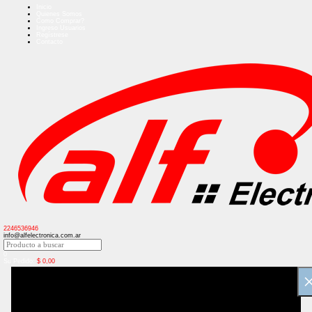
Inicio
Quienes Somos
Como Comprar?
Ingreso Usuarios
Regístrese
Contacto
2246536946
info@alfelectronica.com.ar
0
Su Pedido:
$
0,00