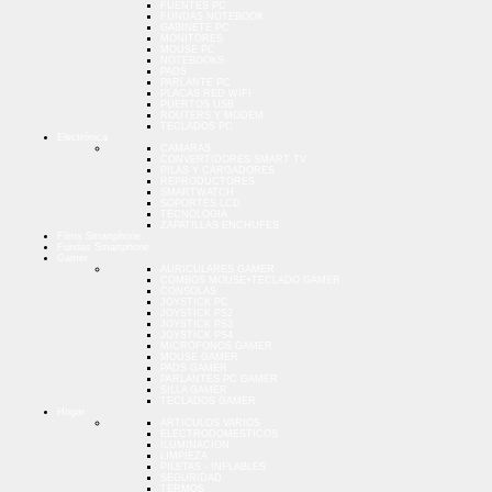
FUENTES PC
FUNDAS NOTEBOOK
GABINETE PC
MONITORES
MOUSE PC
NOTEBOOKS
PADS
PARLANTE PC
PLACAS RED WIFI
PUERTOS USB
ROUTERS Y MODEM
TECLADOS PC
Electrónica
CAMARAS
CONVERTIDORES SMART TV
PILAS Y CARGADORES
REPRODUCTORES
SMARTWATCH
SOPORTES LCD
TECNOLOGIA
ZAPATILLAS ENCHUFES
Films Smartphone
Fundas Smartphone
Gamer
AURICULARES GAMER
COMBOS MOUSE+TECLADO GAMER
CONSOLAS
JOYSTICK PC
JOYSTICK PS2
JOYSTICK PS3
JOYSTICK PS4
MICROFONOS GAMER
MOUSE GAMER
PADS GAMER
PARLANTES PC GAMER
SILLA GAMER
TECLADOS GAMER
Hogar
ARTICULOS VARIOS
ELECTRODOMESTICOS
ILUMINACION
LIMPIEZA
PILETAS - INFLABLES
SEGURIDAD
TERMOS