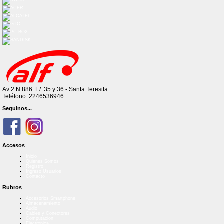
Av 2 N 886. E/. 35 y 36 - Santa Teresita
Teléfono: 2246536946
Seguinos...
Accesos
Inicio
Quienes Somos
Registro
Ingreso Usuarios
Contacto
Rubros
Accesorios Smartphone
Almacenamiento
Audio
Cables y Conectores
Computacion
Electrónica