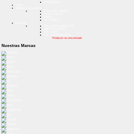
VELADORES
Outlet
Tablets y Accesorios
ESTUCHE TABLET
FILMS TABLET
TABLET
TPU TABLET
Telefonía
CELULARES BASICOS
SMARTPHONES
TEL FIJOS
TEL INALAMBRICOS
Producto no encontrado
Nuestras Marcas