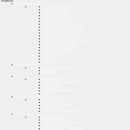
RUBROS
Accesorios Smartphone
ACCESORIOS CELULAR
ADAPTADORES OTG
AROS DE LUZ LED
CABLES USB IPHONE
CABLES USB MICRO USB
CABLES USB TYPE C
CARGADOR INALAMBRICO
CARGADORES 12V LIGHTNING
CARGADORES 12V MICRO USB
CARGADORES 12V TYPE C
CARGADORES 12V USB
CARGADORES 220V LIGHTNING
CARGADORES 220V MICRO USB
CARGADORES 220V TYPE C
CARGADORES 220V USB
CARGADORES PORTATIL
JOYSTICK CELULAR
MONOPODS
SOPORTES
TRIPODES
Almacenamiento
LECTORES MEMORIA
MEMORIAS
PENDRIVE
Audio
AURICULARES
AURICULARES INALAMBRICOS
MICROFONOS
PARLANTES
PARLANTES GRANDES
RADIO
Cables y Conectores
ADAPTADORES A/V
CABLES AUDIO
CABLES DE DATOS
CABLES VIDEO
CONVERSORES HDMI VGA RCA
Computacion
BASES NOTEBOOK
CAMARAS WEB
CARGADORES NOTEBOOK
CARTUCHOS - TONER
COMBO MOUSE + TECLADO PC