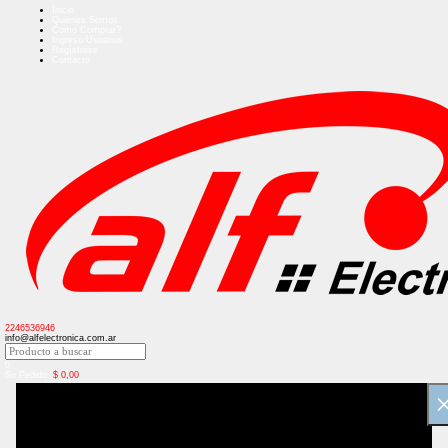
Inicio
Quienes Somos
Como Comprar?
Ingreso Usuarios
Regístrese
Contacto
2246536946
info@alfelectronica.com.ar
0
Su Pedido:
$
0,00