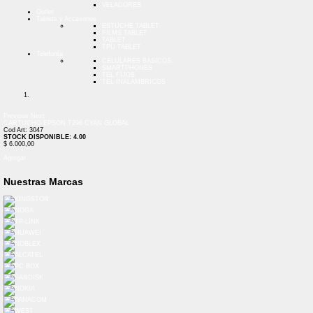
VELADORES
Outlet
Tablets y Accesorios
ESTUCHE TABLET
FILMS TABLET
TABLET
TPU TABLET
Telefonía
CELULARES BASICOS
SMARTPHONES
TEL FIJOS
TEL INALAMBRICOS
Previous
Next
CARTUCHO EPSON T296 CYAN GLOBAL
Cod Art: 3047
STOCK DISPONIBLE: 4.00
$ 6.000,00
Agregar
Nuestras Marcas