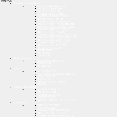
RUBROS
Accesorios Smartphone
ACCESORIOS CELULAR
ADAPTADORES OTG
AROS DE LUZ LED
CABLES USB IPHONE
CABLES USB MICRO USB
CABLES USB TYPE C
CARGADOR INALAMBRICO
CARGADORES 12V LIGHTNING
CARGADORES 12V MICRO USB
CARGADORES 12V TYPE C
CARGADORES 12V USB
CARGADORES 220V LIGHTNING
CARGADORES 220V MICRO USB
CARGADORES 220V TYPE C
CARGADORES 220V USB
CARGADORES PORTATIL
JOYSTICK CELULAR
MONOPODS
SOPORTES
TRIPODES
Almacenamiento
LECTORES MEMORIA
MEMORIAS
PENDRIVE
Audio
AURICULARES
AURICULARES INALAMBRICOS
MICROFONOS
PARLANTES
PARLANTES GRANDES
RADIO
Cables y Conectores
ADAPTADORES A/V
CABLES AUDIO
CABLES DE DATOS
CABLES VIDEO
CONVERSORES HDMI VGA RCA
Computacion
BASES NOTEBOOK
CAMARAS WEB
CARGADORES NOTEBOOK
CARTUCHOS - TONER
COMBO MOUSE + TECLADO PC