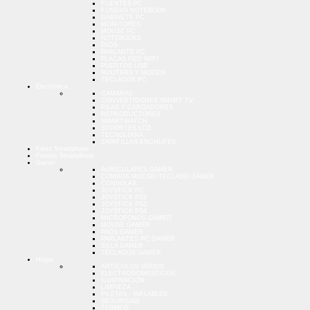
FUENTES PC
FUNDAS NOTEBOOK
GABINETE PC
MONITORES
MOUSE PC
NOTEBOOKS
PADS
PARLANTE PC
PLACAS RED WIFI
PUERTOS USB
ROUTERS Y MODEM
TECLADOS PC
Electrónica
CAMARAS
CONVERTIDORES SMART TV
PILAS Y CARGADORES
REPRODUCTORES
SMARTWATCH
SOPORTES LCD
TECNOLOGIA
ZAPATILLAS ENCHUFES
Films Smartphone
Fundas Smartphone
Gamer
AURICULARES GAMER
COMBOS MOUSE+TECLADO GAMER
CONSOLAS
JOYSTICK PC
JOYSTICK PS2
JOYSTICK PS3
JOYSTICK PS4
MICROFONOS GAMER
MOUSE GAMER
PADS GAMER
PARLANTES PC GAMER
SILLA GAMER
TECLADOS GAMER
Hogar
ARTICULOS VARIOS
ELECTRODOMESTICOS
ILUMINACION
LIMPIEZA
PILETAS - INFLABLES
SEGURIDAD
TERMOS