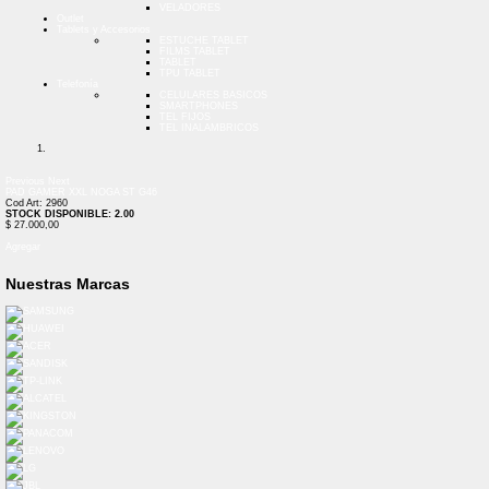
VELADORES
Outlet
Tablets y Accesorios
ESTUCHE TABLET
FILMS TABLET
TABLET
TPU TABLET
Telefonía
CELULARES BASICOS
SMARTPHONES
TEL FIJOS
TEL INALAMBRICOS
Previous
Next
PAD GAMER XXL NOGA ST G46
Cod Art: 2960
STOCK DISPONIBLE: 2.00
$ 27.000,00
Agregar
Nuestras Marcas