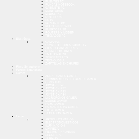
FUENTES PC
FUNDAS NOTEBOOK
GABINETE PC
MONITORES
MOUSE PC
NOTEBOOKS
PADS
PARLANTE PC
PLACAS RED WIFI
PUERTOS USB
ROUTERS Y MODEM
TECLADOS PC
Electrónica
CAMARAS
CONVERTIDORES SMART TV
PILAS Y CARGADORES
REPRODUCTORES
SMARTWATCH
SOPORTES LCD
TECNOLOGIA
ZAPATILLAS ENCHUFES
Films Smartphone
Fundas Smartphone
Gamer
AURICULARES GAMER
COMBOS MOUSE+TECLADO GAMER
CONSOLAS
JOYSTICK PC
JOYSTICK PS2
JOYSTICK PS3
JOYSTICK PS4
MICROFONOS GAMER
MOUSE GAMER
PADS GAMER
PARLANTES PC GAMER
SILLA GAMER
TECLADOS GAMER
Hogar
ARTICULOS VARIOS
ELECTRODOMESTICOS
ILUMINACION
LIMPIEZA
PILETAS - INFLABLES
SEGURIDAD
TERMOS