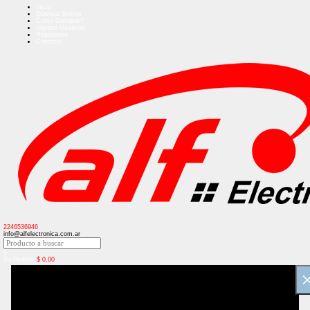
Inicio
Quienes Somos
Como Comprar?
Ingreso Usuarios
Regístrese
Contacto
2246536946
info@alfelectronica.com.ar
0
Su Pedido:
$
0,00