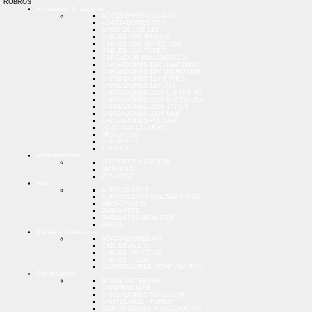
RUBROS
Accesorios Smartphone
ACCESORIOS CELULAR
ADAPTADORES OTG
AROS DE LUZ LED
CABLES USB IPHONE
CABLES USB MICRO USB
CABLES USB TYPE C
CARGADOR INALAMBRICO
CARGADORES 12V LIGHTNING
CARGADORES 12V MICRO USB
CARGADORES 12V TYPE C
CARGADORES 12V USB
CARGADORES 220V LIGHTNING
CARGADORES 220V MICRO USB
CARGADORES 220V TYPE C
CARGADORES 220V USB
CARGADORES PORTATIL
JOYSTICK CELULAR
MONOPODS
SOPORTES
TRIPODES
Almacenamiento
LECTORES MEMORIA
MEMORIAS
PENDRIVE
Audio
AURICULARES
AURICULARES INALAMBRICOS
MICROFONOS
PARLANTES
PARLANTES GRANDES
RADIO
Cables y Conectores
ADAPTADORES A/V
CABLES AUDIO
CABLES DE DATOS
CABLES VIDEO
CONVERSORES HDMI VGA RCA
Computacion
BASES NOTEBOOK
CAMARAS WEB
CARGADORES NOTEBOOK
CARTUCHOS - TONER
COMBO MOUSE + TECLADO PC