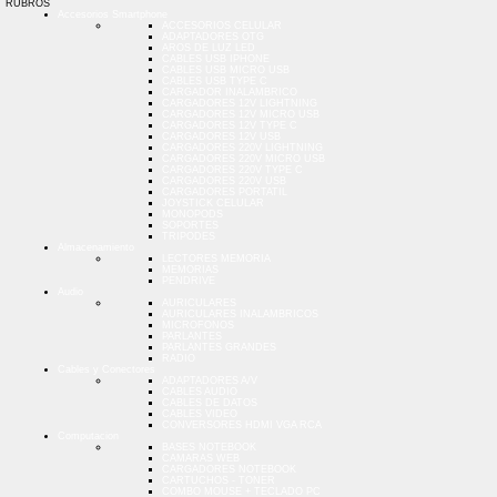
RUBROS
Accesorios Smartphone
ACCESORIOS CELULAR
ADAPTADORES OTG
AROS DE LUZ LED
CABLES USB IPHONE
CABLES USB MICRO USB
CABLES USB TYPE C
CARGADOR INALAMBRICO
CARGADORES 12V LIGHTNING
CARGADORES 12V MICRO USB
CARGADORES 12V TYPE C
CARGADORES 12V USB
CARGADORES 220V LIGHTNING
CARGADORES 220V MICRO USB
CARGADORES 220V TYPE C
CARGADORES 220V USB
CARGADORES PORTATIL
JOYSTICK CELULAR
MONOPODS
SOPORTES
TRIPODES
Almacenamiento
LECTORES MEMORIA
MEMORIAS
PENDRIVE
Audio
AURICULARES
AURICULARES INALAMBRICOS
MICROFONOS
PARLANTES
PARLANTES GRANDES
RADIO
Cables y Conectores
ADAPTADORES A/V
CABLES AUDIO
CABLES DE DATOS
CABLES VIDEO
CONVERSORES HDMI VGA RCA
Computacion
BASES NOTEBOOK
CAMARAS WEB
CARGADORES NOTEBOOK
CARTUCHOS - TONER
COMBO MOUSE + TECLADO PC