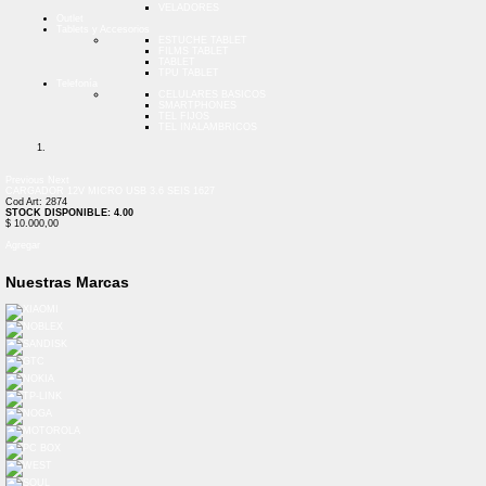
VELADORES
Outlet
Tablets y Accesorios
ESTUCHE TABLET
FILMS TABLET
TABLET
TPU TABLET
Telefonía
CELULARES BASICOS
SMARTPHONES
TEL FIJOS
TEL INALAMBRICOS
Previous
Next
CARGADOR 12V MICRO USB 3.6 SEIS 1627
Cod Art: 2874
STOCK DISPONIBLE: 4.00
$ 10.000,00
Agregar
Nuestras Marcas