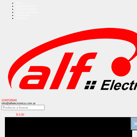
Inicio
Quienes Somos
Como Comprar?
Ingreso Usuarios
Regístrese
Contacto
2246536946
info@alfelectronica.com.ar
0
Su Pedido:
$
0,00