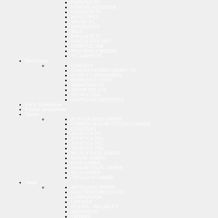
FUENTES PC
FUNDAS NOTEBOOK
GABINETE PC
MONITORES
MOUSE PC
NOTEBOOKS
PADS
PARLANTE PC
PLACAS RED WIFI
PUERTOS USB
ROUTERS Y MODEM
TECLADOS PC
Electrónica
CAMARAS
CONVERTIDORES SMART TV
PILAS Y CARGADORES
REPRODUCTORES
SMARTWATCH
SOPORTES LCD
TECNOLOGIA
ZAPATILLAS ENCHUFES
Films Smartphone
Fundas Smartphone
Gamer
AURICULARES GAMER
COMBOS MOUSE+TECLADO GAMER
CONSOLAS
JOYSTICK PC
JOYSTICK PS2
JOYSTICK PS3
JOYSTICK PS4
MICROFONOS GAMER
MOUSE GAMER
PADS GAMER
PARLANTES PC GAMER
SILLA GAMER
TECLADOS GAMER
Hogar
ARTICULOS VARIOS
ELECTRODOMESTICOS
ILUMINACION
LIMPIEZA
PILETAS - INFLABLES
SEGURIDAD
TERMOS