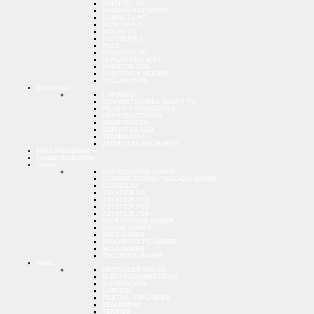
FUENTES PC
FUNDAS NOTEBOOK
GABINETE PC
MONITORES
MOUSE PC
NOTEBOOKS
PADS
PARLANTE PC
PLACAS RED WIFI
PUERTOS USB
ROUTERS Y MODEM
TECLADOS PC
Electrónica
CAMARAS
CONVERTIDORES SMART TV
PILAS Y CARGADORES
REPRODUCTORES
SMARTWATCH
SOPORTES LCD
TECNOLOGIA
ZAPATILLAS ENCHUFES
Films Smartphone
Fundas Smartphone
Gamer
AURICULARES GAMER
COMBOS MOUSE+TECLADO GAMER
CONSOLAS
JOYSTICK PC
JOYSTICK PS2
JOYSTICK PS3
JOYSTICK PS4
MICROFONOS GAMER
MOUSE GAMER
PADS GAMER
PARLANTES PC GAMER
SILLA GAMER
TECLADOS GAMER
Hogar
ARTICULOS VARIOS
ELECTRODOMESTICOS
ILUMINACION
LIMPIEZA
PILETAS - INFLABLES
SEGURIDAD
TERMOS