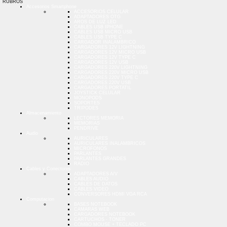
RUBROS
Accesorios Smartphone
ACCESORIOS CELULAR
ADAPTADORES OTG
AROS DE LUZ LED
CABLES USB IPHONE
CABLES USB MICRO USB
CABLES USB TYPE C
CARGADOR INALAMBRICO
CARGADORES 12V LIGHTNING
CARGADORES 12V MICRO USB
CARGADORES 12V TYPE C
CARGADORES 12V USB
CARGADORES 220V LIGHTNING
CARGADORES 220V MICRO USB
CARGADORES 220V TYPE C
CARGADORES 220V USB
CARGADORES PORTATIL
JOYSTICK CELULAR
MONOPODS
SOPORTES
TRIPODES
Almacenamiento
LECTORES MEMORIA
MEMORIAS
PENDRIVE
Audio
AURICULARES
AURICULARES INALAMBRICOS
MICROFONOS
PARLANTES
PARLANTES GRANDES
RADIO
Cables y Conectores
ADAPTADORES A/V
CABLES AUDIO
CABLES DE DATOS
CABLES VIDEO
CONVERSORES HDMI VGA RCA
Computacion
BASES NOTEBOOK
CAMARAS WEB
CARGADORES NOTEBOOK
CARTUCHOS - TONER
COMBO MOUSE + TECLADO PC