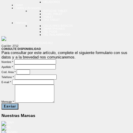
VELADORES
Outlet
Tablets y Accesorios
ESTUCHE TABLET
FILMS TABLET
TABLET
TPU TABLET
Telefonía
CELULARES BASICOS
SMARTPHONES
TEL FIJOS
TEL INALAMBRICOS
TPU RIGIDO DEGRADE SAMSUNG A02
Cod Art: 2712
CONSULTE DISPONIBILIDAD
Para consultar por este artículo, complete el siguiente formulario con sus
datos y a la brevedad nos comunicaremos.
Nombre *
Apellido *
Cod. Area *
Telefono *
E-mail *
Mensaje *
Enviar
Nuestras Marcas