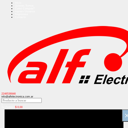
Inicio
Quienes Somos
Como Comprar?
Ingreso Usuarios
Regístrese
Contacto
2246536946
info@alfelectronica.com.ar
0
Su Pedido:
$
0,00